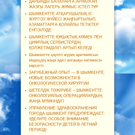
ДАРЫНДЫ БАЛАЛАРҒА АРНАЛҒАН
ЖАЗҒЫ ЛАГЕРЬ ЖҰМЫС ІСТЕП ТҰР
ШЫМКЕНТТЕ АТҚАРУШЫЛЫҚ ІС
ЖҮРГІЗУ ЖҮЙЕСІ ЖАҢҒЫРТЫЛЫП,
АЗАМАТТАРҒА ҚОЛАЙЛЫ ТЕТІКТЕР
ЕНГІЗІЛУДЕ
ШЫМКЕНТТЕ ҚҰҚЫҚТЫҚ КӨМЕК ПЕН
ЦИФРЛЫҚ СЕРВИСТЕРДІҢ
ҚОЛЖЕТІМДІЛІГІ АРТЫП КЕЛЕДІ
Шымкентте қауіпті жүрек аритмиясын
емдеудің жаңа әдісі алғашқы нәтижесін
көрсетті
ЗАРУБЕЖНЫЙ ОПЫТ — В ШЫМКЕНТЕ:
НОВЫЕ ВОЗМОЖНОСТИ В
ОНКОЛОГИЧЕСКОЙ ХИРУРГИИ
ШЕТЕЛДІК ТӘЖІРИБЕ – ШЫМКЕНТТЕ:
ОНКОЛОГИЯЛЫҚ ОПЕРАЦИЯЛАРДЫҢ
ЖАҢА МҮМКІНДІГІ
УПРАВЛЕНИЕ ЗДРАВООХРАНЕНИЯ
ГОРОДА ШЫМКЕНТ ПРЕДУПРЕЖДАЕТ:
УДЕЛИТЕ ОСОБОЕ ВНИМАНИЕ
БЕЗОПАСНОСТИ ДЕТЕЙ В ЛЕТНИЙ
ПЕРИОД!