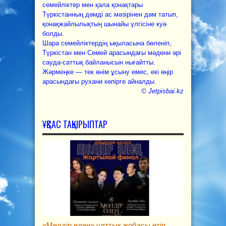
семейліктер мен қала қонақтары
Түркістанның дәмді ас мәзірінен дәм татып,
қонақжайлылықтың шынайы үлгісіне куә
болды.
Шара семейліктердің ықыласына бөленіп,
Түркістан мен Семей арасындағы мәдени әрі
сауда-саттық байланысын нығайтты.
Жәрмеңке — тек өнім ұсыну емес, екі өңір
арасындағы рухани көпірге айналды.
©
Jetpisbai.kz
ҰҚСАС ТАҚЫРЫПТАР
«Мөлдір өлең» ұлттық жобасы өтіп