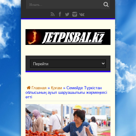
Главная
»
Қоғам
»
Семейде Түркістан
облысының ауыл шаруашылығы жәрмеңкесі
өтті