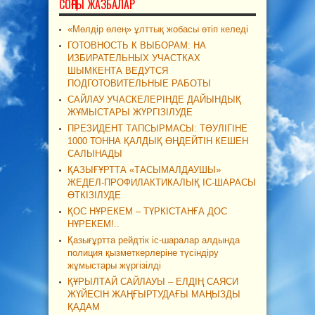
СОҢҒЫ ЖАЗБАЛАР
«Мөлдір өлең» ұлттық жобасы өтіп келеді
ГОТОВНОСТЬ К ВЫБОРАМ: НА
ИЗБИРАТЕЛЬНЫХ УЧАСТКАХ
ШЫМКЕНТА ВЕДУТСЯ
ПОДГОТОВИТЕЛЬНЫЕ РАБОТЫ
САЙЛАУ УЧАСКЕЛЕРІНДЕ ДАЙЫНДЫҚ
ЖҰМЫСТАРЫ ЖҮРГІЗІЛУДЕ
ПРЕЗИДЕНТ ТАПСЫРМАСЫ: ТӘУЛІГІНЕ
1000 ТОННА ҚАЛДЫҚ ӨҢДЕЙТІН КЕШЕН
САЛЫНАДЫ
ҚАЗЫҒҰРТТА «ТАСЫМАЛДАУШЫ»
ЖЕДЕЛ-ПРОФИЛАКТИКАЛЫҚ ІС-ШАРАСЫ
ӨТКІЗІЛУДЕ
ҚОС НҰРЕКЕМ – ТҮРКІСТАНҒА ДОС
НҰРЕКЕМ!..
Қазығұртта рейдтік іс-шаралар алдында
полиция қызметкерлеріне түсіндіру
жұмыстары жүргізілді
ҚҰРЫЛТАЙ САЙЛАУЫ – ЕЛДІҢ САЯСИ
ЖҮЙЕСІН ЖАҢҒЫРТУДАҒЫ МАҢЫЗДЫ
ҚАДАМ