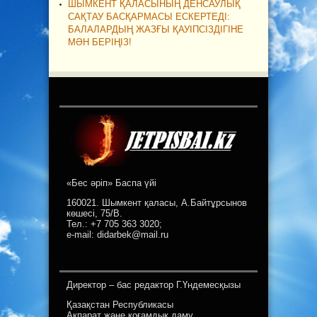
ШЫМКЕНТ ҚАЛАСЫНЫҢ ДЕНСАУЛЫҚ
САҚТАУ БАСҚАРМАСЫ ЕСКЕРТЕДІ:
БАЛАЛАРДЫҢ ЖАЗҒЫ ҚАУІПСІЗДІГІНЕ
МӘН БЕРІҢІЗ!
«Бес әріп» Баспа үйі
160021. Шымкент қаласы, А.Байтұрсынов
көшесі, 75/В.
Тел.: +7 705 363 3020;
e-mail: didarbek@mail.ru
Директор – бас редактор Г.Үндемесқызы
Қазақстан Республикасы
Ақпарат және қоғамдық даму