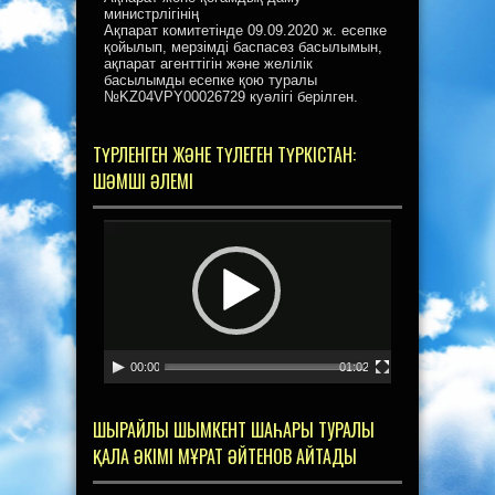
министрлігінің
Ақпарат комитетінде 09.09.2020 ж. есепке
қойылып, мерзімді баспасөз басылымын,
ақпарат агенттігін және желілік
басылымды есепке қою туралы
№KZ04VPY00026729 куәлігі берілген.
ТҮРЛЕНГЕН ЖӘНЕ ТҮЛЕГЕН ТҮРКІСТАН:
ШӘМШІ ӘЛЕМІ
Видеоплеер
00:00
01:02
ШЫРАЙЛЫ ШЫМКЕНТ ШАҺАРЫ ТУРАЛЫ
ҚАЛА ӘКІМІ МҰРАТ ӘЙТЕНОВ АЙТАДЫ