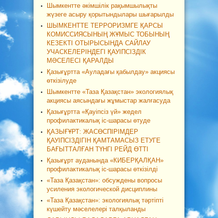
Шымкентте әкімшілік рақымшылықты
жүзеге асыру қорытындылары шығарылды
ШЫМКЕНТТЕ ТЕРРОРИЗМГЕ ҚАРСЫ
КОМИССИЯСЫНЫҢ ЖҰМЫС ТОБЫНЫҢ
КЕЗЕКТІ ОТЫРЫСЫНДА САЙЛАУ
УЧАСКЕЛЕРІНДЕГІ ҚАУІПСІЗДІК
МӘСЕЛЕСІ ҚАРАЛДЫ
Қазығұртта «Ауладағы қабылдау» акциясы
өткізілуде
Шымкентте «Таза Қазақстан» экологиялық
акциясы аясындағы жұмыстар жалғасуда
Қазығұртта «Қауіпсіз үй» жедел
профилактикалық іс-шарасы өтуде
ҚАЗЫҒҰРТ: ЖАСӨСПІРІМДЕР
ҚАУІПСІЗДІГІН ҚАМТАМАСЫЗ ЕТУГЕ
БАҒЫТТАЛҒАН ТҮНГІ РЕЙД ӨТТІ
Қазығұрт ауданында «КИБЕРҚАЛҚАН»
профилактикалық іс-шарасы өткізілді
«Таза Қазақстан»: обсуждены вопросы
усиления экологической дисциплины
«Таза Қазақстан»: экологиялық тәртіпті
күшейту мәселелері талқыланды