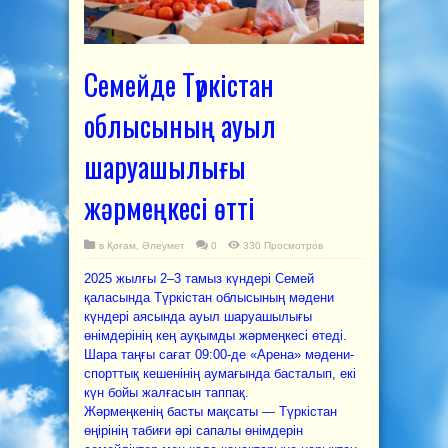
Семейде Түркістан
облысының ауыл
шаруашылығы
жәрмеңкесі өтті
в
Қоғам
,
Әлеумет
0
330 Просмотров
2025 жылғы 2–3 тамыз күндері Семей
қаласында Түркістан облысының мәдени
күндері аясында ауыл шаруашылығы
өнімдерінің кең ауқымды жәрмеңкесі өтеді.
Шара таңғы сағат 09:00-де «Арена» мәдени-
спорттық кешенінің аумағында басталып, екі
күн бойы жалғасын таппақ.
Жәрмеңкенің басты мақсаты — Түркістан
өңірінің табиғи әрі сапалы өнімдерін