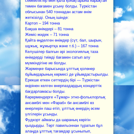
семейліктер мен қала қонақтарына нарықтан
төмен бағамен ұсыну болды. Түркістан
облысынан 540 тоннадан астам өнім
жеткізілді. Оның ішінде:
Картоп – 194 тонна
Бақша өнімдері – 81 тонна
Жеміс-жидек – 71 тонна
Қайта өңделген өнімдер (сүт, бал, шырын,
шұжық, жұмыртқа және т.б.) – 167 тонна
Келушілер балғын әрі экологиялық таза
өнімдерді тиімді бағамен сатып алу
мүмкіндігіне ие болды.
Жәрмеңке барысында ұлттық қолөнер
бұйымдарының көрмесі де ұйымдастырылды.
Ерекше еткен сәттердің бірі — Түркістан
өңірінен келген өнерпаздардың концерттік
бағдарламасы болды.
Көрермендерге «Тұмар» этно-фольклорлық
ансамблі мен «Фараб» би ансамблі өз
өнерлерін паш етіп, ұлттық өнердің әсем
үлгілерін ұсынды.
Фудкорт аймағы да шараның көрігін
қыздырды. Төрт павильоннан тұратын бұл
алаңда ұлттық тағамдар ұсынылып,