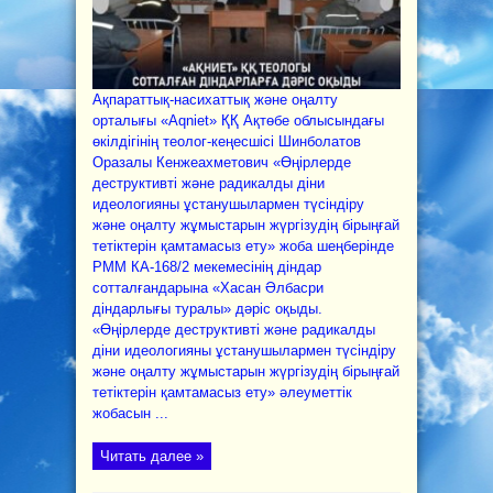
Ақпараттық-насихаттық және оңалту
орталығы «Aqniet» ҚҚ Ақтөбе облысындағы
өкілдігінің теолог-кеңесшісі Шинболатов
Оразалы Кенжеахметович «Өңірлерде
деструктивті және радикалды діни
идеологияны ұстанушылармен түсіндіру
және оңалту жұмыстарын жүргізудің бірыңғай
тетіктерін қамтамасыз ету» жоба шеңберінде
РММ КА-168/2 мекемесінің діндар
сотталғандарына «Хасан Әлбасри
діндарлығы туралы» дәріс оқыды.
«Өңірлерде деструктивті және радикалды
діни идеологияны ұстанушылармен түсіндіру
және оңалту жұмыстарын жүргізудің бірыңғай
тетіктерін қамтамасыз ету» әлеуметтік
жобасын ...
Читать далее »