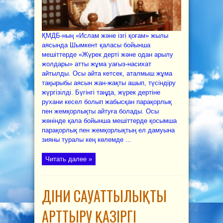
ҚМДБ-ның «Ислам және ізгі қоғам» жылы
аясында Шымкент қаласы бойынша
мешіттерде «Жүрек дерті және одан арылу
жолдары» атты жұма уағыз-насихат
айтылды. Осы айта кетсек, аталмыш жұма
тақырыбы аясын жан-жақты ашып, түсіндіру
жүргізілді. Бүгінгі таңда, жүрек дертіне
рухани кесел болып жабысқан парақорлық
пен жемқорлықты айтуға болады. Осы
жөнінде қала бойынша мешіттерде қосымша
парақорлық пен жемқорлықтың ел дамуына
зияны туралы кең көлемде ...
Читать далее »
ДІНИ САУАТТЫЛЫҚТЫ
АРТТЫРУ ҚАЗІРГІ