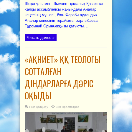
Шоқанұлы мен Шымкент қалалық Қазақстан
халқы ассамблеясы жанындағы Аналар
кеңесінің мүшесі, Әль-Фараби аудандық
Аналар кеңесінің төрайымы Барлыбаева
Тұрсынай Орынбекқызы қатысты. ...
Читать далее »
«АҚНИЕТ» ҚҚ ТЕОЛОГЫ
СОТТАЛҒАН
ДІНДАРЛАРҒА ДӘРІС
ОҚЫДЫ
Пікір қалдыру
380 Просмотров