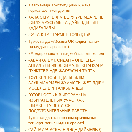
Кітапханада Конституцияның жаңа
нормалары түсіндірілді
ҚАЛА ӘКІМІ БІЛІМ БЕРУ ҰЙЫМДАРЫНЫҢ
ЖЫЛУ МАУСЫМЫНА ДАЙЫНДЫҒЫН
ҚАДАҒАЛАДЫ
ЖАҢА КІТАПТАРМЕН ТОЛЫҚТЫ!
Түркістанда «Абайды QR-кодпен таны»
танымдық шарасы өтті
«Мөлдір өлең» ұлттық жобасы өтіп келеді
«АБАЙ ӘЛЕМІ: ОЙДАН – ӨНЕГЕГЕ»
АПТАЛЫҒЫ ЖЫЛЖЫМАЛЫ КІТАПХАНА
ПУНКТТЕРІНДЕ ЖАЛҒАСЫН ТАПТЫ
ТӘУЕКЕЛ ТОБЫНДАҒЫ БІЛІМ
АЛУШЫЛАРМЕН ЖҰМЫСТЫ ЖЕТІЛДІРУ
МӘСЕЛЕЛЕРІ ТАЛҚЫЛАНДЫ
ГОТОВНОСТЬ К ВЫБОРАМ: НА
ИЗБИРАТЕЛЬНЫХ УЧАСТКАХ
ШЫМКЕНТА ВЕДУТСЯ
ПОДГОТОВИТЕЛЬНЫЕ РАБОТЫ
Түркістанда кітап пен шығармашылық
тоғысқан тағылымды шара өтті
САЙЛАУ УЧАСКЕЛЕРІНДЕ ДАЙЫНДЫҚ