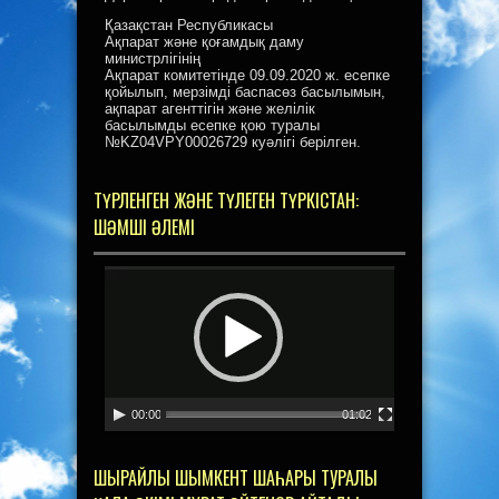
Қазақстан Республикасы
Ақпарат және қоғамдық даму
министрлігінің
Ақпарат комитетінде 09.09.2020 ж. есепке
қойылып, мерзімді баспасөз басылымын,
ақпарат агенттігін және желілік
басылымды есепке қою туралы
№KZ04VPY00026729 куәлігі берілген.
ТҮРЛЕНГЕН ЖӘНЕ ТҮЛЕГЕН ТҮРКІСТАН:
ШӘМШІ ӘЛЕМІ
Видеоплеер
00:00
01:02
ШЫРАЙЛЫ ШЫМКЕНТ ШАҺАРЫ ТУРАЛЫ