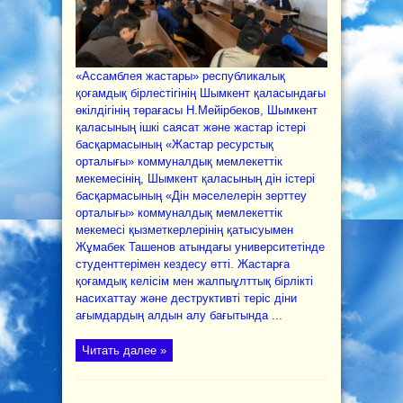
«Ассамблея жастары» республикалық
қоғамдық бірлестігінің Шымкент қаласындағы
өкілдігінің төрағасы Н.Мейірбеков, Шымкент
қаласының ішкі саясат және жастар істері
басқармасының «Жастар ресурстық
орталығы» коммуналдық мемлекеттік
мекемесінің, Шымкент қаласының дін істері
басқармасының «Дін мәселелерін зерттеу
орталығы» коммуналдық мемлекеттік
мекемесі қызметкерлерінің қатысуымен
Жұмабек Ташенов атындағы университетінде
студенттерімен кездесу өтті. Жастарға
қоғамдық келісім мен жалпыұлттық бірлікті
насихаттау және деструктивті теріс діни
ағымдардың алдын алу бағытында ...
Читать далее »