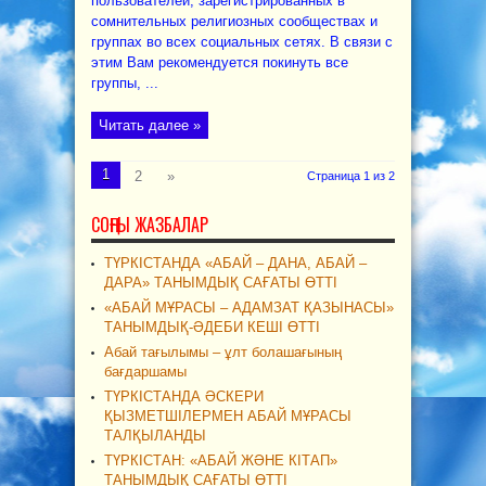
пользователей, зарегистрированных в
сомнительных религиозных сообществах и
группах во всех социальных сетях. В связи с
этим Вам рекомендуется покинуть все
группы, ...
Читать далее »
1
2
»
Страница 1 из 2
СОҢҒЫ ЖАЗБАЛАР
ТҮРКІСТАНДА «АБАЙ – ДАНА, АБАЙ –
ДАРА» ТАНЫМДЫҚ САҒАТЫ ӨТТІ
«АБАЙ МҰРАСЫ – АДАМЗАТ ҚАЗЫНАСЫ»
ТАНЫМДЫҚ-ӘДЕБИ КЕШІ ӨТТІ
Абай тағылымы – ұлт болашағының
бағдаршамы
ТҮРКІСТАНДА ӘСКЕРИ
ҚЫЗМЕТШІЛЕРМЕН АБАЙ МҰРАСЫ
ТАЛҚЫЛАНДЫ
ТҮРКІСТАН: «АБАЙ ЖӘНЕ КІТАП»
ТАНЫМДЫҚ САҒАТЫ ӨТТІ