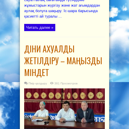
жұмыстарын жүргізу және жат ағымдардан
аулақ болуға шақыру. Іс-шара барысында
қасиетті ай туралы ...
Читать далее »
ДІНИ АХУАЛДЫ
ЖЕТІЛДІРУ – МАҢЫЗДЫ
МІНДЕТ
Пікір қалдыру
381 Просмотров