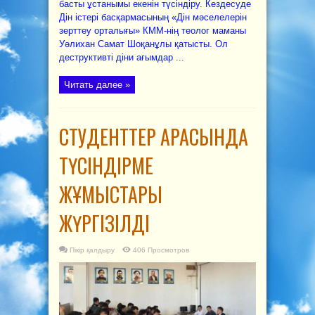
басты ұстанымы екенін түсіндіру. Кездесуде
Дін істері басқармасының «Дін мәселелерін
зерттеу орталығы» КММ-нің теолог маманы
Уәлихан Самат Шоқанұлы қатысты. Ол
деструктивті діни ағымдар ...
Читать далее »
СТУДЕНТТЕР АРАСЫНДА
ТҮСІНДІРМЕ
ЖҰМЫСТАРЫ
ЖҮРГІЗІЛДІ
Пікір қалдыру
406 Просмотров