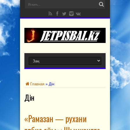
Главная
»
Дін
Дін
«Рамазан — рухани