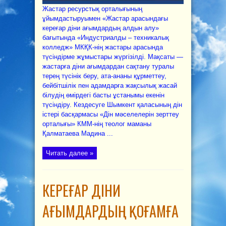
Жастар ресурстық орталығының
ұйымдастыруымен «Жастар арасындағы
кереғар діни ағымдардың алдын алу»
бағытында «Индустриалды – техникалық
колледж» МКҚК-нің жастары арасында
түсіндірме жұмыстары жүргізілді. Мақсаты —
жастарға діни ағымдардан сақтану туралы
терең түсінік беру, ата-ананы құрметтеу,
бейбітшілік пен адамдарға жақсылық жасай
білудің өмірдегі басты ұстанымы екенін
түсіндіру. Кездесуге Шымкент қаласының дін
істері басқармасы «Дін мәселелерін зерттеу
орталығы» КММ-нің теолог маманы
Қалматаева Мадина ...
Читать далее »
КЕРЕҒАР ДІНИ
АҒЫМДАРДЫҢ ҚОҒАМҒА