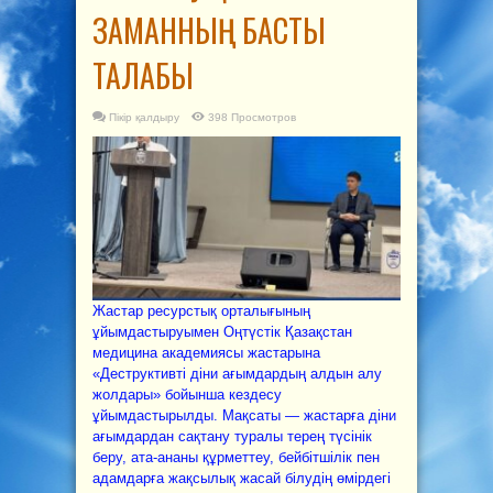
ЗАМАННЫҢ БАСТЫ
ТАЛАБЫ
Пікір қалдыру
398 Просмотров
Жастар ресурстық орталығының
ұйымдастыруымен Оңтүстік Қазақстан
медицина академиясы жастарына
«Деструктивті діни ағымдардың алдын алу
жолдары» бойынша кездесу
ұйымдастырылды. Мақсаты — жастарға діни
ағымдардан сақтану туралы терең түсінік
беру, ата-ананы құрметтеу, бейбітшілік пен
адамдарға жақсылық жасай білудің өмірдегі