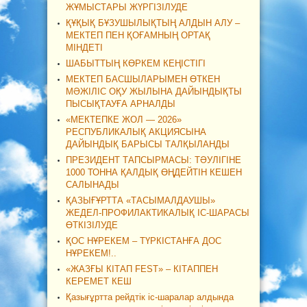
ЖҰМЫСТАРЫ ЖҮРГІЗІЛУДЕ
ҚҰҚЫҚ БҰЗУШЫЛЫҚТЫҢ АЛДЫН АЛУ –
МЕКТЕП ПЕН ҚОҒАМНЫҢ ОРТАҚ
МІНДЕТІ
ШАБЫТТЫҢ КӨРКЕМ КЕҢІСТІГІ
МЕКТЕП БАСШЫЛАРЫМЕН ӨТКЕН
МӘЖІЛІС ОҚУ ЖЫЛЫНА ДАЙЫНДЫҚТЫ
ПЫСЫҚТАУҒА АРНАЛДЫ
«МЕКТЕПКЕ ЖОЛ — 2026»
РЕСПУБЛИКАЛЫҚ АКЦИЯСЫНА
ДАЙЫНДЫҚ БАРЫСЫ ТАЛҚЫЛАНДЫ
ПРЕЗИДЕНТ ТАПСЫРМАСЫ: ТӘУЛІГІНЕ
1000 ТОННА ҚАЛДЫҚ ӨҢДЕЙТІН КЕШЕН
САЛЫНАДЫ
ҚАЗЫҒҰРТТА «ТАСЫМАЛДАУШЫ»
ЖЕДЕЛ-ПРОФИЛАКТИКАЛЫҚ ІС-ШАРАСЫ
ӨТКІЗІЛУДЕ
ҚОС НҰРЕКЕМ – ТҮРКІСТАНҒА ДОС
НҰРЕКЕМ!..
«ЖАЗҒЫ КІТАП FEST» – КІТАППЕН
КЕРЕМЕТ КЕШ
Қазығұртта рейдтік іс-шаралар алдында