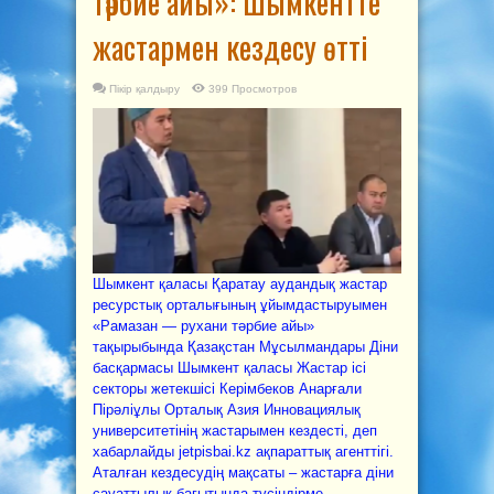
тәрбие айы»: Шымкентте
жастармен кездесу өтті
Пікір қалдыру
399 Просмотров
Шымкент қаласы Қаратау аудандық жастар
ресурстық орталығының ұйымдастыруымен
«Рамазан — рухани тәрбие айы»
тақырыбында Қазақстан Мұсылмандары Діни
басқармасы Шымкент қаласы Жастар ісі
секторы жетекшісі Керімбеков Анарғали
Пірәліұлы Орталық Азия Инновациялық
университетінің жастарымен кездесті, деп
хабарлайды jetpisbai.kz ақпараттық агенттігі.
Аталған кездесудің мақсаты – жастарға діни
сауаттылық бағытында түсіндірме