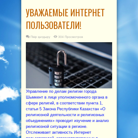
УВАЖАЕМЫЕ ИНТЕРНЕТ
ПОЛЬЗОВАТЕЛИ!
Пікір қалдыру
304 Просмотров
Управление по делам религии города
Шымкент в лице уполномоченного органа в
сфере религий, в соответствии пункта 1,
статьи 5 Закона Республики Казахстан «О
религиозной деятельности и религиозных
объединениях» проводит изучение и анализ
религиозной ситуации в регионе.
Отслеживает активность Интернет