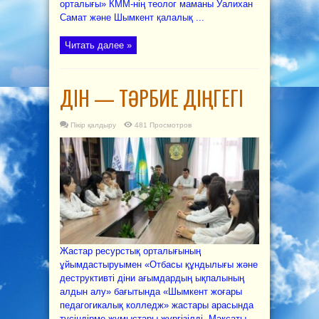
орталығы» КММ-нің теолог маманы Уалихан
Самат және Шымкент қалалық ...
Читать далее »
ДІН — ТӘРБИЕ ДІҢГЕГІ
Пікір қалдыру
481 Просмотров
Жастар ресурстық орталығының
ұйымдастыруымен «Отбасы құндылығы және
деструктивті діни ағымдардың ықпалының
алдын алу» бағытында «Шымкент жоғары
педагогикалық колледж» жастары арасында
түсіндірме жұмыстары жүргізілді. Мақсаты —