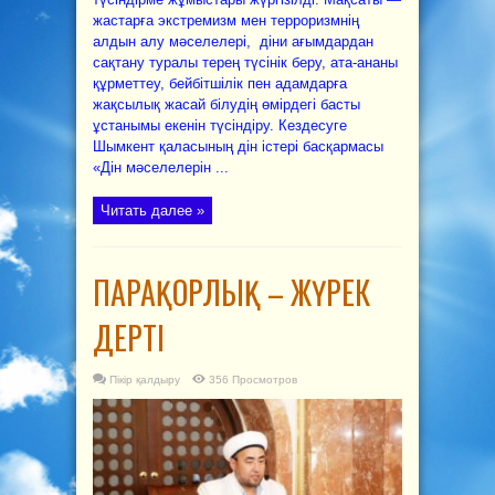
жастарға экстремизм мен терроризмнің
алдын алу мәселелері, діни ағымдардан
сақтану туралы терең түсінік беру, ата-ананы
құрметтеу, бейбітшілік пен адамдарға
жақсылық жасай білудің өмірдегі басты
ұстанымы екенін түсіндіру. Кездесуге
Шымкент қаласының дін істері басқармасы
«Дін мәселелерін ...
Читать далее »
ПАРАҚОРЛЫҚ – ЖҮРЕК
ДЕРТІ
Пікір қалдыру
356 Просмотров