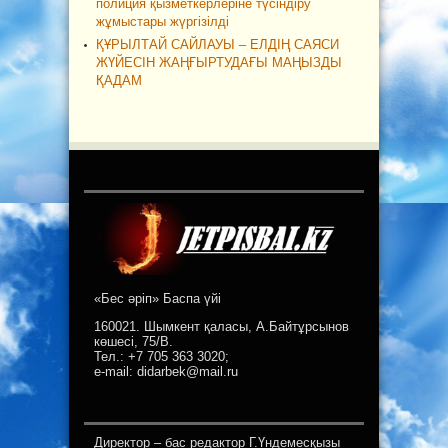
полиция қызметкерлеріне түсіндіру
жұмыстары жүргізілді
ҚҰРЫЛТАЙ САЙЛАУЫ – ЕЛДІҢ САЯСИ
ЖҮЙЕСІН ЖАҢҒЫРТУДАҒЫ МАҢЫЗДЫ
ҚАДАМ
«Бес әріп» Баспа үйі
160021. Шымкент қаласы, А.Байтұрсынов
көшесі, 75/В.
Тел.: +7 705 363 3020;
e-mail: didarbek@mail.ru
Директор – бас редактор Г.Үндемесқызы