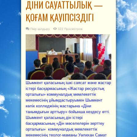
ДІНИ САУАТТЫЛЫҚ —
ҚОҒАМ ҚАУІПСІЗДІГІ
Пікір қалдыру
322 Просмотров
Шымкент қаласының ішкі саясат және жастар
істері басқармасының «Жастар ресурстық
орталығы» коммуналдық мемлекеттік
мекемесінің ұйымдастыруымен Шымкент
көлік колледжінің жастарына «Діни
танымдығын арттыру» бойынша кездесу өтті.
Шымкент қаласының дін істері
басқармасының «Дін мәселелерін зерттеу
орталығы» коммуналдық мемлекеттік
мекемесінің теолог-маманы Уәлихан Самат