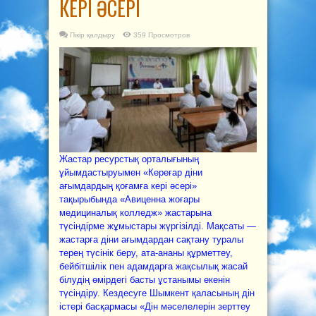
КЕРІ ӘСЕРІ
Пікір қалдыру
359 Просмотров
Жастар ресурстық орталығының
ұйымдастыруымен «Кереғар діни
ағымдардың қоғамға кері әсері»
тақырыбында «Авиценна жоғары
медициналық колледж» жастарына
түсіндірме жұмыстары жүргізілді. Мақсаты —
жастарға діни ағымдардан сақтану туралы
терең түсінік беру, ата-ананы құрметтеу,
бейбітшілік пен адамдарға жақсылық жасай
білудің өмірдегі басты ұстанымы екенін
түсіндіру. Кездесуге Шымкент қаласының дін
істері басқармасы «Дін мәселелерін зерттеу