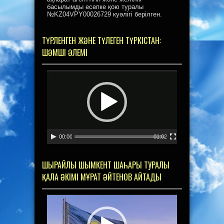
басылымды есепке қою туралы
№KZ04VPY00026729 куәлігі берілген.
ТҮРЛЕНГЕН ЖӘНЕ ТҮЛЕГЕН ТҮРКІСТАН:
ШӘМШІ ӘЛЕМІ
Видеоплеер
00:00
01:02
ШЫРАЙЛЫ ШЫМКЕНТ ШАҺАРЫ ТУРАЛЫ
ҚАЛА ӘКІМІ МҰРАТ ӘЙТЕНОВ АЙТАДЫ
Видеоплеер