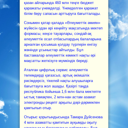
қазан айларында 460 млн теңге бюджет
қаражаты үнемделді. Үнемделген қаражат
білім беру сапасын арттыруға бағытталады.
Сонымен қатар қалада «Әлеуметтік әмиян»
жүйесін одан әрі кеңейту мақсатында мектеп
формасы, кеңсе тауарлары, сондай-ақ
әлеуметтік осал отбасылардың балаларына
арналған қосымша қолдау түрлерін енгізу
жөнінде ұсыныстар айтылды. Бұл
бастамалар әлеуметтік көмекті нақты әрі
мақсатты жеткізуге мүмкіндік береді.
Аталған цифрлық сервис әлеуметтік
төлемдерді қағазсыз, артық әкімшілік
рәсімдерсіз, тікелей нақты алушыларға
бағыттауға жол ашады. Қазіргі таңда
республика бойынша 1,6 млн бала мектепте
ыстық тамақпен, 2 млн-нан астам азамат
электронды рецепт арқылы дәрі-дәрмекпен
қамтылып отыр.
Отырыс қорытындысында Тамара Дүйсенова
4 млн азаматты қамтитын ауқымды оқыту
науқанының басталғанын хабарлады. Бұл