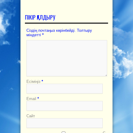
ПІКІР ҚАЛДЫРУ
Сіздің почтаңыз көрінбейді. Толтыру
міндетті
*
Есіміңіз
*
Email
*
Сайт