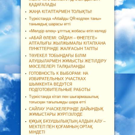
ҚАДАҒАЛАДЫ
ЖАҢА КІТАПТАРМЕН ТОЛЫҚТЫ!
Түркістанда «Абайды QR-кодпен таны»
танымдық шарасы өтті
«Мөлдір өлең» ұлттық жобасы өтіп келеді
«АБАЙ ӘЛЕМІ: ОЙДАН – ӨНЕГЕГЕ»
АПТАЛЫҒЫ ЖЫЛЖЫМАЛЫ КІТАПХАНА
ПУНКТТЕРІНДЕ ЖАЛҒАСЫН ТАПТЫ
ТӘУЕКЕЛ ТОБЫНДАҒЫ БІЛІМ
АЛУШЫЛАРМЕН ЖҰМЫСТЫ ЖЕТІЛДІРУ
МӘСЕЛЕЛЕРІ ТАЛҚЫЛАНДЫ
ГОТОВНОСТЬ К ВЫБОРАМ: НА
ИЗБИРАТЕЛЬНЫХ УЧАСТКАХ
ШЫМКЕНТА ВЕДУТСЯ
ПОДГОТОВИТЕЛЬНЫЕ РАБОТЫ
Түркістанда кітап пен шығармашылық
тоғысқан тағылымды шара өтті
САЙЛАУ УЧАСКЕЛЕРІНДЕ ДАЙЫНДЫҚ
ЖҰМЫСТАРЫ ЖҮРГІЗІЛУДЕ
ҚҰҚЫҚ БҰЗУШЫЛЫҚТЫҢ АЛДЫН АЛУ –
МЕКТЕП ПЕН ҚОҒАМНЫҢ ОРТАҚ
МІНДЕТІ