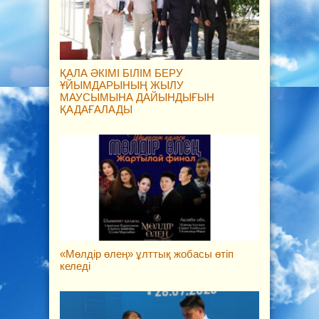
ҚАЛА ӘКІМІ БІЛІМ БЕРУ
ҰЙЫМДАРЫНЫҢ ЖЫЛУ
МАУСЫМЫНА ДАЙЫНДЫҒЫН
ҚАДАҒАЛАДЫ
«Мөлдір өлең» ұлттық жобасы өтіп
келеді