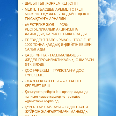
ШАБЫТТЫҢ КӨРКЕМ КЕҢІСТІГІ
МЕКТЕП БАСШЫЛАРЫМЕН ӨТКЕН
МӘЖІЛІС ОҚУ ЖЫЛЫНА ДАЙЫНДЫҚТЫ
ПЫСЫҚТАУҒА АРНАЛДЫ
«МЕКТЕПКЕ ЖОЛ — 2026»
РЕСПУБЛИКАЛЫҚ АКЦИЯСЫНА
ДАЙЫНДЫҚ БАРЫСЫ ТАЛҚЫЛАНДЫ
ПРЕЗИДЕНТ ТАПСЫРМАСЫ: ТӘУЛІГІНЕ
1000 ТОННА ҚАЛДЫҚ ӨҢДЕЙТІН КЕШЕН
САЛЫНАДЫ
ҚАЗЫҒҰРТТА «ТАСЫМАЛДАУШЫ»
ЖЕДЕЛ-ПРОФИЛАКТИКАЛЫҚ ІС-ШАРАСЫ
ӨТКІЗІЛУДЕ
ҚОС НҰРЕКЕМ – ТҮРКІСТАНҒА ДОС
НҰРЕКЕМ!..
«ЖАЗҒЫ КІТАП FEST» – КІТАППЕН
КЕРЕМЕТ КЕШ
Қазығұртта рейдтік іс-шаралар алдында
полиция қызметкерлеріне түсіндіру
жұмыстары жүргізілді
ҚҰРЫЛТАЙ САЙЛАУЫ – ЕЛДІҢ САЯСИ
ЖҮЙЕСІН ЖАҢҒЫРТУДАҒЫ МАҢЫЗДЫ