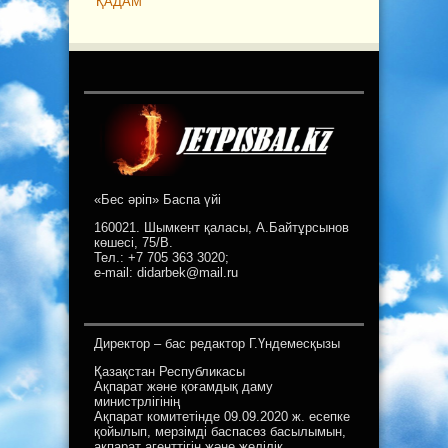
ҚАДАМ
«Бес әріп» Баспа үйі
160021. Шымкент қаласы, А.Байтұрсынов
көшесі, 75/В.
Тел.: +7 705 363 3020;
e-mail: didarbek@mail.ru
Директор – бас редактор Г.Үндемесқызы
Қазақстан Республикасы
Ақпарат және қоғамдық даму
министрлігінің
Ақпарат комитетінде 09.09.2020 ж. есепке
қойылып, мерзімді баспасөз басылымын,
ақпарат агенттігін және желілік