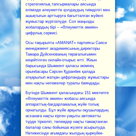
стратегиялық тапсырмалары аясында
елімізде әлеуметтік қолдаудың тиімділігі мен
ашықтығын арттыруға бағытталған жүйелі
жұмыстар жүргізілуде. Сол маңызды
жобалардың бірі – «Әлеуметтік әмиян»
цифрлық сервисі.
Осы тақырыпта «AMANAT» партиясы Саяси
менеджмент академиясының директоры
Тамара Дүйсенованың төрағалығымен
кеңейтілген онлайн-отырыс өтті. Жиын
барысында Шымкент қаласы әкімінің
орынбасары Сәрсен Құранбек қалада
атқарылып жатқан цифрландыру жұмыстары
мен нақты нәтижелер туралы баяндады.
Бүгінде Шымкент қаласындағы 151 мектепте
«Әлеуметтік әмиян» жобасы аясында
аппараттық-бағдарламалық жүйе толық
орнатылды. Бұл жүйе арқылы оқушылардың
асханаға нақты кірген уақыты автоматты
түрде тіркеліп, төлемдер нақты тамақтанған
балалар саны бойынша жүзеге асырылуда.
Нәтижесінде ағымдағы жылдың қыркүйек-