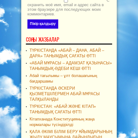
С
охранить моё имя, email и адрес сайта в
этом браузере для последующих моих
комментариев.
СОҢҒЫ ЖАЗБАЛАР
ТҮРКІСТАНДА «АБАЙ – ДАНА, АБАЙ –
ДАРА» ТАНЫМДЫҚ САҒАТЫ ӨТТІ
«АБАЙ МҰРАСЫ – АДАМЗАТ ҚАЗЫНАСЫ»
ТАНЫМДЫҚ-ӘДЕБИ КЕШІ ӨТТІ
Абай тағылымы – ұлт болашағының
бағдаршамы
ТҮРКІСТАНДА ӘСКЕРИ
ҚЫЗМЕТШІЛЕРМЕН АБАЙ МҰРАСЫ
ТАЛҚЫЛАНДЫ
ТҮРКІСТАН: «АБАЙ ЖӘНЕ КІТАП»
ТАНЫМДЫҚ САҒАТЫ ӨТТІ
Кітапханада Конституцияның жаңа
нормалары түсіндірілді
ҚАЛА ӘКІМІ БІЛІМ БЕРУ ҰЙЫМДАРЫНЫҢ
ЖЫЛУ МАУСЫМЫНА ДАЙЫНДЫҒЫН