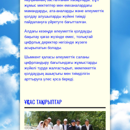
жұмыс мектептер мен емханалардағы
мамандарды, ата-аналарды және әлеуметтік
қолдау алушыларды жүйені тиімді
пайдалануға үйретуге бағытталған.
Алдағы кезеңде әлеуметтік қолдауды
бақылау қағаз жүзінде емес, толықтай
цифрлық деректер негізінде жүзеге
асырылатын болады.
Шымкент қаласы әлеуметтік саланы
цифрландыру бағытындағы жұмыстарды
жүйелі түрде жалғастырып, мемлекеттік
қолдаудың ашықтығы мен тиімділігін
арттыруға үлес қоса береді.
ҰҚСАС ТАҚЫРЫПТАР