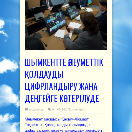
ШЫМКЕНТТЕ ӘЛЕУМЕТТІК
ҚОЛДАУДЫ
ЦИФРЛАНДЫРУ ЖАҢА
ДЕҢГЕЙГЕ КӨТЕРІЛУДЕ
в
Шымкент
0
262 Просмотров
Мемлекет басшысы Қасым-Жомарт
Тоқаевтың Қазақстанды толыққанды
цифрлық мемлекетке айналдыру жөніндегі