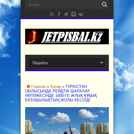
Главная
»
Қоғам
»
ТҮРКІСТАН
ОБЛЫСЫНДА РЕЙДТІК ШАРАЛАР
НӘТИЖЕСІНДЕ 1600-ГЕ ЖУЫҚ ҚҰҚЫҚ
БҰЗУШЫЛЫҚТЫҢ ЖОЛЫ КЕСІЛДІ