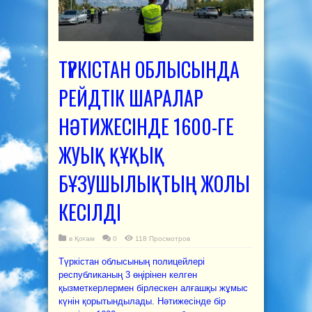
ТҮРКІСТАН ОБЛЫСЫНДА
РЕЙДТІК ШАРАЛАР
НӘТИЖЕСІНДЕ 1600-ГЕ
ЖУЫҚ ҚҰҚЫҚ
БҰЗУШЫЛЫҚТЫҢ ЖОЛЫ
КЕСІЛДІ
в
Қоғам
0
118 Просмотров
Түркістан облысының полицейлері
республиканың 3 өңірінен келген
қызметкерлермен бірлескен алғашқы жұмыс
күнін қорытындылады. Нәтижесінде бір