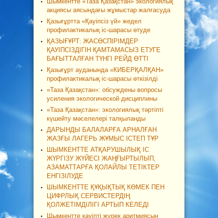
Шымкентте «Таза Қазақстан» экологиялық
акциясы аясындағы жұмыстар жалғасуда
Қазығұртта «Қауіпсіз үй» жедел
профилактикалық іс-шарасы өтуде
ҚАЗЫҒҰРТ: ЖАСӨСПІРІМДЕР
ҚАУІПСІЗДІГІН ҚАМТАМАСЫЗ ЕТУГЕ
БАҒЫТТАЛҒАН ТҮНГІ РЕЙД ӨТТІ
Қазығұрт ауданында «КИБЕРҚАЛҚАН»
профилактикалық іс-шарасы өткізілді
«Таза Қазақстан»: обсуждены вопросы
усиления экологической дисциплины
«Таза Қазақстан»: экологиялық тәртіпті
күшейту мәселелері талқыланды
ДАРЫНДЫ БАЛАЛАРҒА АРНАЛҒАН
ЖАЗҒЫ ЛАГЕРЬ ЖҰМЫС ІСТЕП ТҰР
ШЫМКЕНТТЕ АТҚАРУШЫЛЫҚ ІС
ЖҮРГІЗУ ЖҮЙЕСІ ЖАҢҒЫРТЫЛЫП,
АЗАМАТТАРҒА ҚОЛАЙЛЫ ТЕТІКТЕР
ЕНГІЗІЛУДЕ
ШЫМКЕНТТЕ ҚҰҚЫҚТЫҚ КӨМЕК ПЕН
ЦИФРЛЫҚ СЕРВИСТЕРДІҢ
ҚОЛЖЕТІМДІЛІГІ АРТЫП КЕЛЕДІ
Шымкентте қауіпті жүрек аритмиясын