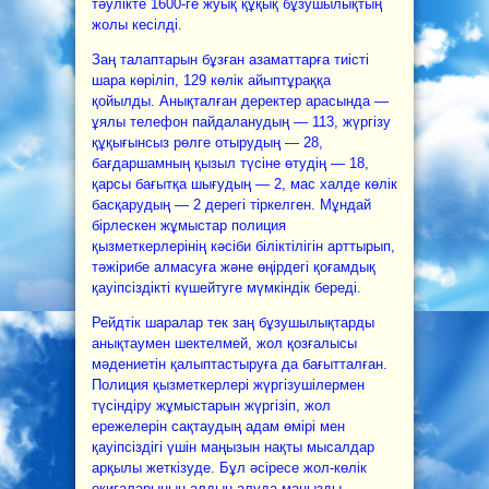
тәулікте 1600-ге жуық құқық бұзушылықтың
жолы кесілді.
Заң талаптарын бұзған азаматтарға тиісті
шара көріліп, 129 көлік айыптұраққа
қойылды. Анықталған деректер арасында —
ұялы телефон пайдаланудың — 113, жүргізу
құқығынсыз рөлге отырудың — 28,
бағдаршамның қызыл түсіне өтудің — 18,
қарсы бағытқа шығудың — 2, мас халде көлік
басқарудың — 2 дерегі тіркелген. Мұндай
бірлескен жұмыстар полиция
қызметкерлерінің кәсіби біліктілігін арттырып,
тәжірибе алмасуға және өңірдегі қоғамдық
қауіпсіздікті күшейтуге мүмкіндік береді.
Рейдтік шаралар тек заң бұзушылықтарды
анықтаумен шектелмей, жол қозғалысы
мәдениетін қалыптастыруға да бағытталған.
Полиция қызметкерлері жүргізушілермен
түсіндіру жұмыстарын жүргізіп, жол
ережелерін сақтаудың адам өмірі мен
қауіпсіздігі үшін маңызын нақты мысалдар
арқылы жеткізуде. Бұл әсіресе жол-көлік
оқиғаларының алдын алуда маңызды