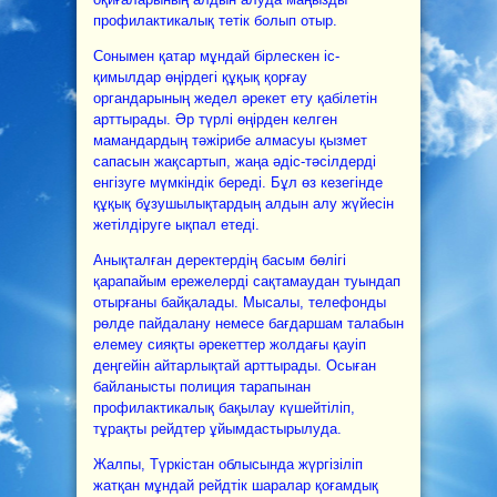
профилактикалық тетік болып отыр.
Сонымен қатар мұндай бірлескен іс-
қимылдар өңірдегі құқық қорғау
органдарының жедел әрекет ету қабілетін
арттырады. Әр түрлі өңірден келген
мамандардың тәжірибе алмасуы қызмет
сапасын жақсартып, жаңа әдіс-тәсілдерді
енгізуге мүмкіндік береді. Бұл өз кезегінде
құқық бұзушылықтардың алдын алу жүйесін
жетілдіруге ықпал етеді.
Анықталған деректердің басым бөлігі
қарапайым ережелерді сақтамаудан туындап
отырғаны байқалады. Мысалы, телефонды
рөлде пайдалану немесе бағдаршам талабын
елемеу сияқты әрекеттер жолдағы қауіп
деңгейін айтарлықтай арттырады. Осыған
байланысты полиция тарапынан
профилактикалық бақылау күшейтіліп,
тұрақты рейдтер ұйымдастырылуда.
Жалпы, Түркістан облысында жүргізіліп
жатқан мұндай рейдтік шаралар қоғамдық