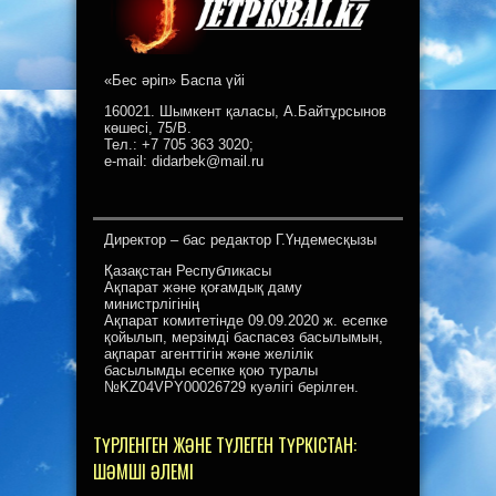
«Бес әріп» Баспа үйі
160021. Шымкент қаласы, А.Байтұрсынов
көшесі, 75/В.
Тел.: +7 705 363 3020;
e-mail: didarbek@mail.ru
Директор – бас редактор Г.Үндемесқызы
Қазақстан Республикасы
Ақпарат және қоғамдық даму
министрлігінің
Ақпарат комитетінде 09.09.2020 ж. есепке
қойылып, мерзімді баспасөз басылымын,
ақпарат агенттігін және желілік
басылымды есепке қою туралы
№KZ04VPY00026729 куәлігі берілген.
ТҮРЛЕНГЕН ЖӘНЕ ТҮЛЕГЕН ТҮРКІСТАН:
ШӘМШІ ӘЛЕМІ