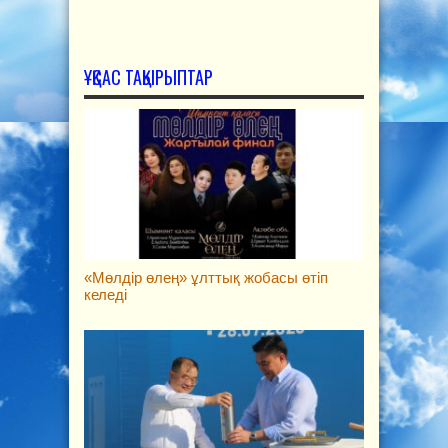
ҰҚСАС ТАҚЫРЫПТАР
«Мөлдір өлең» ұлттық жобасы өтіп
келеді