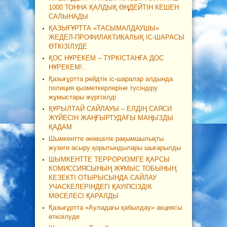
1000 ТОННА ҚАЛДЫҚ ӨҢДЕЙТІН КЕШЕН
САЛЫНАДЫ
ҚАЗЫҒҰРТТА «ТАСЫМАЛДАУШЫ»
ЖЕДЕЛ-ПРОФИЛАКТИКАЛЫҚ ІС-ШАРАСЫ
ӨТКІЗІЛУДЕ
ҚОС НҰРЕКЕМ – ТҮРКІСТАНҒА ДОС
НҰРЕКЕМ!..
Қазығұртта рейдтік іс-шаралар алдында
полиция қызметкерлеріне түсіндіру
жұмыстары жүргізілді
ҚҰРЫЛТАЙ САЙЛАУЫ – ЕЛДІҢ САЯСИ
ЖҮЙЕСІН ЖАҢҒЫРТУДАҒЫ МАҢЫЗДЫ
ҚАДАМ
Шымкентте әкімшілік рақымшылықты
жүзеге асыру қорытындылары шығарылды
ШЫМКЕНТТЕ ТЕРРОРИЗМГЕ ҚАРСЫ
КОМИССИЯСЫНЫҢ ЖҰМЫС ТОБЫНЫҢ
КЕЗЕКТІ ОТЫРЫСЫНДА САЙЛАУ
УЧАСКЕЛЕРІНДЕГІ ҚАУІПСІЗДІК
МӘСЕЛЕСІ ҚАРАЛДЫ
Қазығұртта «Ауладағы қабылдау» акциясы
өткізілуде