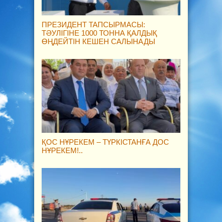
ПРЕЗИДЕНТ ТАПСЫРМАСЫ:
ТӘУЛІГІНЕ 1000 ТОННА ҚАЛДЫҚ
ӨҢДЕЙТІН КЕШЕН САЛЫНАДЫ
ҚОС НҰРЕКЕМ – ТҮРКІСТАНҒА ДОС
НҰРЕКЕМ!..