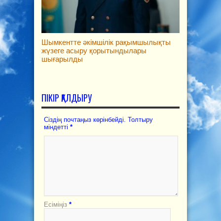
Шымкентте әкімшілік рақымшылықты
жүзеге асыру қорытындылары
шығарылды
ПІКІР ҚАЛДЫРУ
Сіздің почтаңыз көрінбейді. Толтыру
міндетті
*
Есіміңіз
*