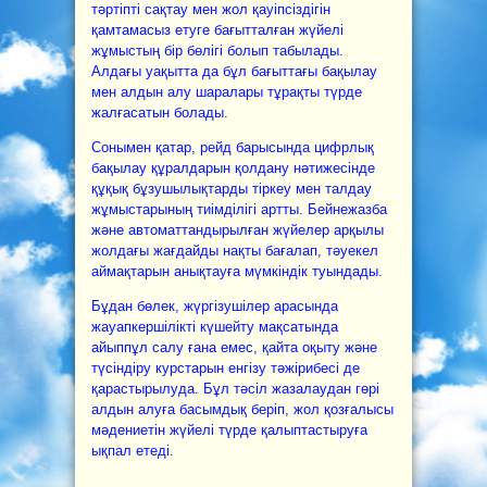
тәртіпті сақтау мен жол қауіпсіздігін
қамтамасыз етуге бағытталған жүйелі
жұмыстың бір бөлігі болып табылады.
Алдағы уақытта да бұл бағыттағы бақылау
мен алдын алу шаралары тұрақты түрде
жалғасатын болады.
Сонымен қатар, рейд барысында цифрлық
бақылау құралдарын қолдану нәтижесінде
құқық бұзушылықтарды тіркеу мен талдау
жұмыстарының тиімділігі артты. Бейнежазба
және автоматтандырылған жүйелер арқылы
жолдағы жағдайды нақты бағалап, тәуекел
аймақтарын анықтауға мүмкіндік туындады.
Бұдан бөлек, жүргізушілер арасында
жауапкершілікті күшейту мақсатында
айыппұл салу ғана емес, қайта оқыту және
түсіндіру курстарын енгізу тәжірибесі де
қарастырылуда. Бұл тәсіл жазалаудан гөрі
алдын алуға басымдық беріп, жол қозғалысы
мәдениетін жүйелі түрде қалыптастыруға
ықпал етеді.