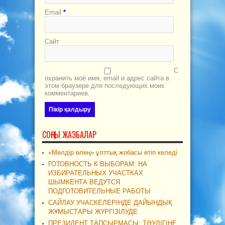
Email
*
Сайт
С
охранить моё имя, email и адрес сайта в
этом браузере для последующих моих
комментариев.
СОҢҒЫ ЖАЗБАЛАР
«Мөлдір өлең» ұлттық жобасы өтіп келеді
ГОТОВНОСТЬ К ВЫБОРАМ: НА
ИЗБИРАТЕЛЬНЫХ УЧАСТКАХ
ШЫМКЕНТА ВЕДУТСЯ
ПОДГОТОВИТЕЛЬНЫЕ РАБОТЫ
САЙЛАУ УЧАСКЕЛЕРІНДЕ ДАЙЫНДЫҚ
ЖҰМЫСТАРЫ ЖҮРГІЗІЛУДЕ
ПРЕЗИДЕНТ ТАПСЫРМАСЫ: ТӘУЛІГІНЕ