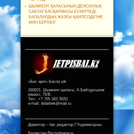
ШЫМКЕНТ ҚАЛАСЫНЫҢ ДЕНСАУЛЫҚ
САҚТАУ БАСҚАРМАСЫ ЕСКЕРТЕДІ:
БАЛАЛАРДЫҢ ЖАЗҒЫ ҚАУІПСІЗДІГІНЕ
МӘН БЕРІҢІЗ!
«Бес әріп» Баспа үйі
160021. Шымкент қаласы, А.Байтұрсынов
көшесі, 75/В.
Тел.: +7 705 363 3020;
e-mail: didarbek@mail.ru
Директор – бас редактор Г.Үндемесқызы
Қазақстан Республикасы