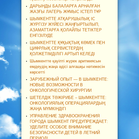
ДАРЫНДЫ БАЛАЛАРҒА АРНАЛҒАН
ЖАЗҒЫ ЛАГЕРЬ ЖҰМЫС ІСТЕП ТҰР
ШЫМКЕНТТЕ АТҚАРУШЫЛЫҚ ІС
ЖҮРГІЗУ ЖҮЙЕСІ ЖАҢҒЫРТЫЛЫП,
АЗАМАТТАРҒА ҚОЛАЙЛЫ ТЕТІКТЕР
ЕНГІЗІЛУДЕ
ШЫМКЕНТТЕ ҚҰҚЫҚТЫҚ КӨМЕК ПЕН
ЦИФРЛЫҚ СЕРВИСТЕРДІҢ
ҚОЛЖЕТІМДІЛІГІ АРТЫП КЕЛЕДІ
Шымкентте қауіпті жүрек аритмиясын
емдеудің жаңа әдісі алғашқы нәтижесін
көрсетті
ЗАРУБЕЖНЫЙ ОПЫТ — В ШЫМКЕНТЕ:
НОВЫЕ ВОЗМОЖНОСТИ В
ОНКОЛОГИЧЕСКОЙ ХИРУРГИИ
ШЕТЕЛДІК ТӘЖІРИБЕ – ШЫМКЕНТТЕ:
ОНКОЛОГИЯЛЫҚ ОПЕРАЦИЯЛАРДЫҢ
ЖАҢА МҮМКІНДІГІ
УПРАВЛЕНИЕ ЗДРАВООХРАНЕНИЯ
ГОРОДА ШЫМКЕНТ ПРЕДУПРЕЖДАЕТ:
УДЕЛИТЕ ОСОБОЕ ВНИМАНИЕ
БЕЗОПАСНОСТИ ДЕТЕЙ В ЛЕТНИЙ
ПЕРИОД!