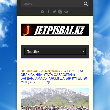
Главная
»
Аймақ тынысы
»
ТҮРКІСТАН
ОБЛЫСЫНДА «TAZA QAZAQSTAN»
БАҒДАРЛАМАСЫ АЯСЫНДА БІР КҮНДЕ 20
МЫҢ АҒАШ ЕГІЛДІ