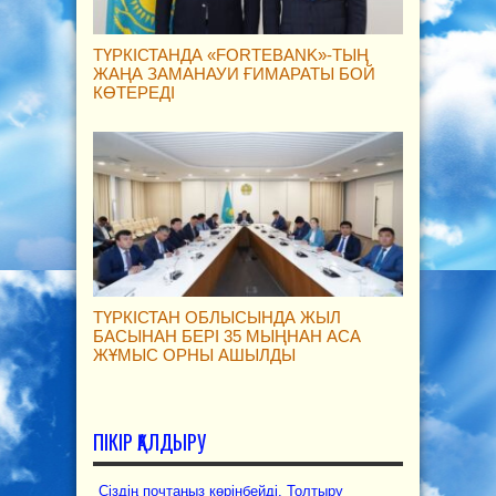
ТҮРКІСТАНДА «FORTEBANK»-ТЫҢ
ЖАҢА ЗАМАНАУИ ҒИМАРАТЫ БОЙ
КӨТЕРЕДІ
ТҮРКІСТАН ОБЛЫСЫНДА ЖЫЛ
БАСЫНАН БЕРІ 35 МЫҢНАН АСА
ЖҰМЫС ОРНЫ АШЫЛДЫ
ПІКІР ҚАЛДЫРУ
Сіздің почтаңыз көрінбейді. Толтыру