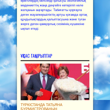
еріктілердің белсенді қатысуы экологиялық
мәдениеттің жаңа деңгейге көтеріліп келе
жатқанын аңғартады. Табиғатты қорғауға
деген жауапкершіліктің артуы қоғамда ортақ
құндылықтардың қалыптасуына және туған
жерге деген қамқорлық сезімінің күшеюіне
ықпал етеді.
ҰҚСАС ТАҚЫРЫПТАР
ТҮРКІСТАНДА ТАТЬЯНА
БУРМИСТРОВАНЫҢ