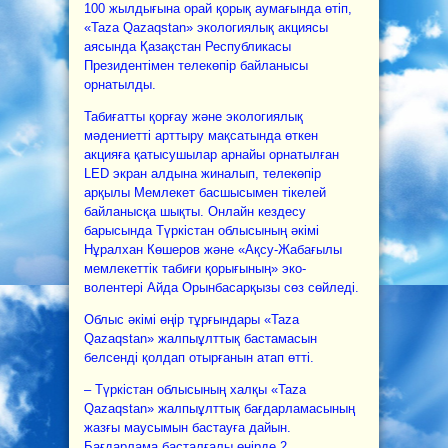
100 жылдығына орай қорық аумағында өтіп,
«Taza Qazaqstan» экологиялық акциясы
аясында Қазақстан Республикасы
Президентімен телекөпір байланысы
орнатылды.
Табиғатты қорғау және экологиялық
мәдениетті арттыру мақсатында өткен
акцияға қатысушылар арнайы орнатылған
LED экран алдына жиналып, телекөпір
арқылы Мемлекет басшысымен тікелей
байланысқа шықты. Онлайн кездесу
барысында Түркістан облысының әкімі
Нұралхан Көшеров және «Ақсу-Жабағылы
мемлекеттік табиғи қорығының» эко-
волентері Айда Орынбасарқызы сөз сөйледі.
Облыс әкімі өңір тұрғындары «Taza
Qazaqstan» жалпыұлттық бастамасын
белсенді қолдап отырғанын атап өтті.
– Түркістан облысының халқы «Taza
Qazaqstan» жалпыұлттық бағдарламасының
жазғы маусымын бастауға дайын.
Бағдарлама басталғалы өңірде 2