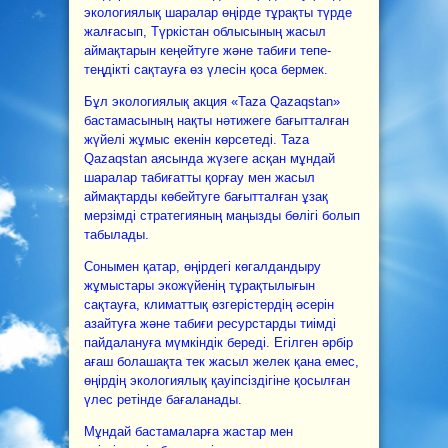
экологиялық шаралар өңірде тұрақты түрде
жалғасып, Түркістан облысының жасыл
аймақтарын кеңейтуге және табиғи тепе-
теңдікті сақтауға өз үлесін қоса бермек.
Бұл экологиялық акция «Taza Qazaqstan»
бастамасының нақты нәтижеге бағытталған
жүйелі жұмыс екенін көрсетеді. Taza
Qazaqstan аясында жүзеге асқан мұндай
шаралар табиғатты қорғау мен жасыл
аймақтарды көбейтуге бағытталған ұзақ
мерзімді стратегияның маңызды бөлігі болып
табылады.
Сонымен қатар, өңірдегі көгалдандыру
жұмыстары экожүйенің тұрақтылығын
сақтауға, климаттық өзгерістердің әсерін
азайтуға және табиғи ресурстарды тиімді
пайдалануға мүмкіндік береді. Егілген әрбір
ағаш болашақта тек жасыл желек қана емес,
өңірдің экологиялық қауіпсіздігіне қосылған
үлес ретінде бағаланады.
Мұндай бастамаларға жастар мен