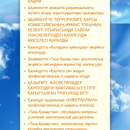
ҚАДАМ
Шымкентте әкімшілік рақымшылықты
жүзеге асыру қорытындылары шығарылды
ШЫМКЕНТТЕ ТЕРРОРИЗМГЕ ҚАРСЫ
КОМИССИЯСЫНЫҢ ЖҰМЫС ТОБЫНЫҢ
КЕЗЕКТІ ОТЫРЫСЫНДА САЙЛАУ
УЧАСКЕЛЕРІНДЕГІ ҚАУІПСІЗДІК
МӘСЕЛЕСІ ҚАРАЛДЫ
Қазығұртта «Ауладағы қабылдау» акциясы
өткізілуде
Шымкентте «Таза Қазақстан» экологиялық
акциясы аясындағы жұмыстар жалғасуда
Қазығұртта «Қауіпсіз үй» жедел
профилактикалық іс-шарасы өтуде
ҚАЗЫҒҰРТ: ЖАСӨСПІРІМДЕР
ҚАУІПСІЗДІГІН ҚАМТАМАСЫЗ ЕТУГЕ
БАҒЫТТАЛҒАН ТҮНГІ РЕЙД ӨТТІ
Қазығұрт ауданында «КИБЕРҚАЛҚАН»
профилактикалық іс-шарасы өткізілді
«Таза Қазақстан»: обсуждены вопросы
усиления экологической дисциплины
«Таза Қазақстан»: экологиялық тәртіпті
күшейту мәселелері талқыланды