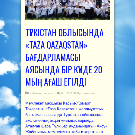
ТҮРКІСТАН ОБЛЫСЫНДА
«TAZA QAZAQSTAN»
БАҒДАРЛАМАСЫ
АЯСЫНДА БІР КҮНДЕ 20
МЫҢ АҒАШ ЕГІЛДІ
в
Аймақ тынысы
0
118 Просмотров
Мемлекет басшысы Қасым-Жомарт
Тоқаевтың «Таза Қазақстан» жалпыұлттық
бастамасы аясында Түркістан облысында
экологиялық акция ұйымдастырылды.
Аталған шара Түлкібас ауданындағы «Ақсу-
Жабағылы» мемлекеттік табиғи қорығының