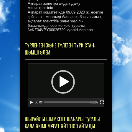
Ақпарат және қоғамдық даму
министрлігінің
Ақпарат комитетінде 09.09.2020 ж. есепке
қойылып, мерзімді баспасөз басылымын,
ақпарат агенттігін және желілік
басылымды есепке қою туралы
№KZ04VPY00026729 куәлігі берілген.
ТҮРЛЕНГЕН ЖӘНЕ ТҮЛЕГЕН ТҮРКІСТАН:
ШӘМШІ ӘЛЕМІ
Видеоплеер
00:00
01:02
ШЫРАЙЛЫ ШЫМКЕНТ ШАҺАРЫ ТУРАЛЫ
ҚАЛА ӘКІМІ МҰРАТ ӘЙТЕНОВ АЙТАДЫ