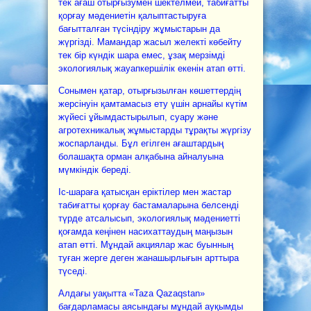
тек ағаш отырғызумен шектелмей, табиғатты
қорғау мәдениетін қалыптастыруға
бағытталған түсіндіру жұмыстарын да
жүргізді. Мамандар жасыл желекті көбейту
тек бір күндік шара емес, ұзақ мерзімді
экологиялық жауапкершілік екенін атап өтті.
Сонымен қатар, отырғызылған көшеттердің
жерсінуін қамтамасыз ету үшін арнайы күтім
жүйесі ұйымдастырылып, суару және
агротехникалық жұмыстарды тұрақты жүргізу
жоспарланды. Бұл егілген ағаштардың
болашақта орман алқабына айналуына
мүмкіндік береді.
Іс-шараға қатысқан еріктілер мен жастар
табиғатты қорғау бастамаларына белсенді
түрде атсалысып, экологиялық мәдениетті
қоғамда кеңінен насихаттаудың маңызын
атап өтті. Мұндай акциялар жас буынның
туған жерге деген жанашырлығын арттыра
түседі.
Алдағы уақытта «Taza Qazaqstan»
бағдарламасы аясындағы мұндай ауқымды