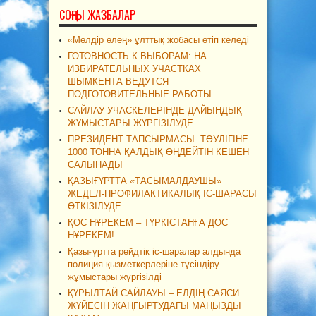
СОҢҒЫ ЖАЗБАЛАР
«Мөлдір өлең» ұлттық жобасы өтіп келеді
ГОТОВНОСТЬ К ВЫБОРАМ: НА
ИЗБИРАТЕЛЬНЫХ УЧАСТКАХ
ШЫМКЕНТА ВЕДУТСЯ
ПОДГОТОВИТЕЛЬНЫЕ РАБОТЫ
САЙЛАУ УЧАСКЕЛЕРІНДЕ ДАЙЫНДЫҚ
ЖҰМЫСТАРЫ ЖҮРГІЗІЛУДЕ
ПРЕЗИДЕНТ ТАПСЫРМАСЫ: ТӘУЛІГІНЕ
1000 ТОННА ҚАЛДЫҚ ӨҢДЕЙТІН КЕШЕН
САЛЫНАДЫ
ҚАЗЫҒҰРТТА «ТАСЫМАЛДАУШЫ»
ЖЕДЕЛ-ПРОФИЛАКТИКАЛЫҚ ІС-ШАРАСЫ
ӨТКІЗІЛУДЕ
ҚОС НҰРЕКЕМ – ТҮРКІСТАНҒА ДОС
НҰРЕКЕМ!..
Қазығұртта рейдтік іс-шаралар алдында
полиция қызметкерлеріне түсіндіру
жұмыстары жүргізілді
ҚҰРЫЛТАЙ САЙЛАУЫ – ЕЛДІҢ САЯСИ
ЖҮЙЕСІН ЖАҢҒЫРТУДАҒЫ МАҢЫЗДЫ