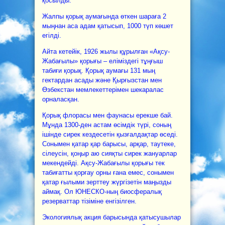
қосылды.
Жалпы қорық аумағында өткен шараға 2
мыңнан аса адам қатысып, 1000 түп көшет
егілді.
Айта кетейік, 1926 жылы құрылған «Ақсу-
Жабағылы» қорығы – еліміздегі тұңғыш
табиғи қорық. Қорық аумағы 131 мың
гектардан асады және Қырғызстан мен
Өзбекстан мемлекеттерімен шекаралас
орналасқан.
Қорық флорасы мен фаунасы ерекше бай.
Мұнда 1300-ден астам өсімдік түрі, соның
ішінде сирек кездесетін қызғалдақтар өседі.
Сонымен қатар қар барысы, арқар, таутеке,
сілеусін, қоңыр аю сияқты сирек жануарлар
мекендейді. Ақсу-Жабағылы қорығы тек
табиғатты қорғау орны ғана емес, сонымен
қатар ғылыми зерттеу жүргізетін маңызды
аймақ. Ол ЮНЕСКО-ның биосфералық
резерваттар тізіміне енгізілген.
Экологиялық акция барысында қатысушылар