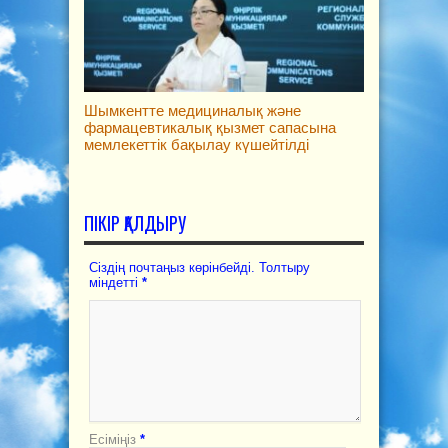
Шымкентте медициналық және
фармацевтикалық қызмет сапасына
мемлекеттік бақылау күшейтілді
ПІКІР ҚАЛДЫРУ
Сіздің почтаңыз көрінбейді. Толтыру
міндетті
*
Есіміңіз
*