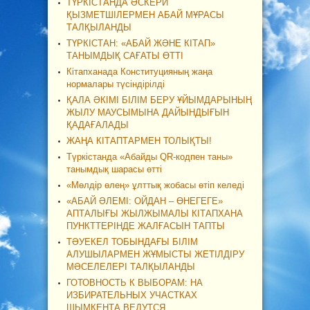
ТҮРКІСТАНДА ӘСКЕРИ
ҚЫЗМЕТШІЛЕРМЕН АБАЙ МҰРАСЫ
ТАЛҚЫЛАНДЫ
ТҮРКІСТАН: «АБАЙ ЖӘНЕ КІТАП»
ТАНЫМДЫҚ САҒАТЫ ӨТТІ
Кітапханада Конституцияның жаңа
нормалары түсіндірілді
ҚАЛА ӘКІМІ БІЛІМ БЕРУ ҰЙЫМДАРЫНЫҢ
ЖЫЛУ МАУСЫМЫНА ДАЙЫНДЫҒЫН
ҚАДАҒАЛАДЫ
ЖАҢА КІТАПТАРМЕН ТОЛЫҚТЫ!
Түркістанда «Абайды QR-кодпен таны»
танымдық шарасы өтті
«Мөлдір өлең» ұлттық жобасы өтіп келеді
«АБАЙ ӘЛЕМІ: ОЙДАН – ӨНЕГЕГЕ»
АПТАЛЫҒЫ ЖЫЛЖЫМАЛЫ КІТАПХАНА
ПУНКТТЕРІНДЕ ЖАЛҒАСЫН ТАПТЫ
ТӘУЕКЕЛ ТОБЫНДАҒЫ БІЛІМ
АЛУШЫЛАРМЕН ЖҰМЫСТЫ ЖЕТІЛДІРУ
МӘСЕЛЕЛЕРІ ТАЛҚЫЛАНДЫ
ГОТОВНОСТЬ К ВЫБОРАМ: НА
ИЗБИРАТЕЛЬНЫХ УЧАСТКАХ
ШЫМКЕНТА ВЕДУТСЯ