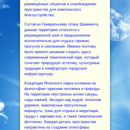
размещённых объектов и освобождению
пространства для комплексного
благоустройства.
Согласно Генеральному плану Шымкента,
данная территория относится к
рекреационной зоне и предназначена
исключительно для отдыха горожан,
прогулок и озеленения. Именно поэтому
было принято решение создать здесь
современный тематический парк, который
сочетает природную эстетику, культурные
традиции и комфортную городскую
инфраструктуру.
Концепция Японского парка основана на
философии гармонии человека и природы.
На территории обустроены аллеи сакуры,
сады камней, беседки над водой, японская
деревня, живописные прогулочные
маршруты, зоны для отдыха и медитации,
пруды с карпами кои, а также тематические
фотозоны. Каждая деталь пространства
направлена на создание атмосферы