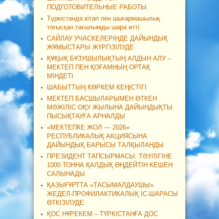
ПОДГОТОВИТЕЛЬНЫЕ РАБОТЫ
Түркістанда кітап пен шығармашылық
тоғысқан тағылымды шара өтті
САЙЛАУ УЧАСКЕЛЕРІНДЕ ДАЙЫНДЫҚ
ЖҰМЫСТАРЫ ЖҮРГІЗІЛУДЕ
ҚҰҚЫҚ БҰЗУШЫЛЫҚТЫҢ АЛДЫН АЛУ –
МЕКТЕП ПЕН ҚОҒАМНЫҢ ОРТАҚ
МІНДЕТІ
ШАБЫТТЫҢ КӨРКЕМ КЕҢІСТІГІ
МЕКТЕП БАСШЫЛАРЫМЕН ӨТКЕН
МӘЖІЛІС ОҚУ ЖЫЛЫНА ДАЙЫНДЫҚТЫ
ПЫСЫҚТАУҒА АРНАЛДЫ
«МЕКТЕПКЕ ЖОЛ — 2026»
РЕСПУБЛИКАЛЫҚ АКЦИЯСЫНА
ДАЙЫНДЫҚ БАРЫСЫ ТАЛҚЫЛАНДЫ
ПРЕЗИДЕНТ ТАПСЫРМАСЫ: ТӘУЛІГІНЕ
1000 ТОННА ҚАЛДЫҚ ӨҢДЕЙТІН КЕШЕН
САЛЫНАДЫ
ҚАЗЫҒҰРТТА «ТАСЫМАЛДАУШЫ»
ЖЕДЕЛ-ПРОФИЛАКТИКАЛЫҚ ІС-ШАРАСЫ
ӨТКІЗІЛУДЕ
ҚОС НҰРЕКЕМ – ТҮРКІСТАНҒА ДОС