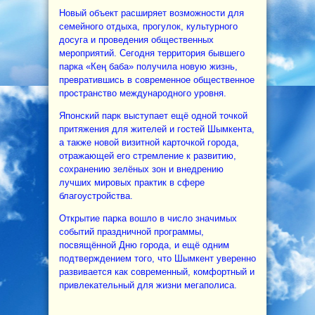
Новый объект расширяет возможности для
семейного отдыха, прогулок, культурного
досуга и проведения общественных
мероприятий. Сегодня территория бывшего
парка «Кең баба» получила новую жизнь,
превратившись в современное общественное
пространство международного уровня.
Японский парк выступает ещё одной точкой
притяжения для жителей и гостей Шымкента,
а также новой визитной карточкой города,
отражающей его стремление к развитию,
сохранению зелёных зон и внедрению
лучших мировых практик в сфере
благоустройства.
Открытие парка вошло в число значимых
событий праздничной программы,
посвящённой Дню города, и ещё одним
подтверждением того, что Шымкент уверенно
развивается как современный, комфортный и
привлекательный для жизни мегаполиса.