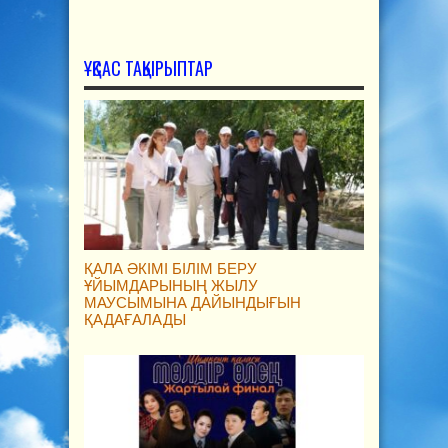
ҰҚСАС ТАҚЫРЫПТАР
ҚАЛА ӘКІМІ БІЛІМ БЕРУ
ҰЙЫМДАРЫНЫҢ ЖЫЛУ
МАУСЫМЫНА ДАЙЫНДЫҒЫН
ҚАДАҒАЛАДЫ