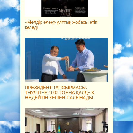
«Мөлдір өлең» ұлттық жобасы өтіп
келеді
ПРЕЗИДЕНТ ТАПСЫРМАСЫ:
ТӘУЛІГІНЕ 1000 ТОННА ҚАЛДЫҚ
ӨҢДЕЙТІН КЕШЕН САЛЫНАДЫ