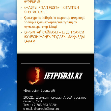
НҰРЕКЕМ!..
«ЖАЗҒЫ КІТАП FEST» – КІТАППЕН
КЕРЕМЕТ КЕШ
Қазығұртта рейдтік іс-шаралар алдында
полиция қызметкерлеріне түсіндіру
жұмыстары жүргізілді
ҚҰРЫЛТАЙ САЙЛАУЫ – ЕЛДІҢ САЯСИ
ЖҮЙЕСІН ЖАҢҒЫРТУДАҒЫ МАҢЫЗДЫ
ҚАДАМ
«Бес әріп» Баспа үйі
160021. Шымкент қаласы, А.Байтұрсынов
көшесі, 75/В.
Тел.: +7 705 363 3020;
e-mail: didarbek@mail.ru