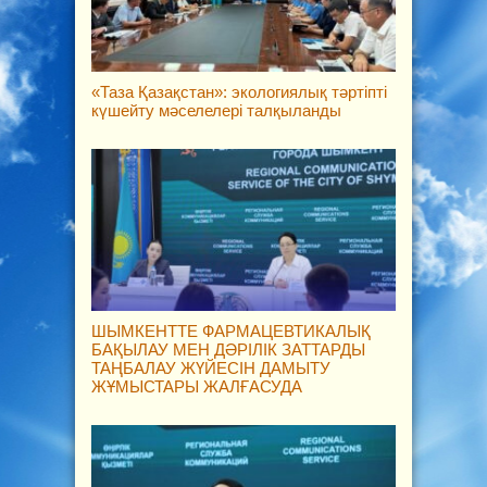
«Таза Қазақстан»: экологиялық тәртіпті
күшейту мәселелері талқыланды
ШЫМКЕНТТЕ ФАРМАЦЕВТИКАЛЫҚ
БАҚЫЛАУ МЕН ДӘРІЛІК ЗАТТАРДЫ
ТАҢБАЛАУ ЖҮЙЕСІН ДАМЫТУ
ЖҰМЫСТАРЫ ЖАЛҒАСУДА