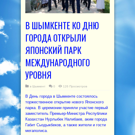
В ШЫМКЕНТЕ КО ДНЮ
ГОРОДА ОТКРЫЛИ
ЯПОНСКИЙ ПАРК
МЕЖДУНАРОДНОГО
УРОВНЯ
в
Шымкент
0
126 Просмотров
В День города в Шымкенте состоялось
торжественное открытие нового Японского
парка. В церемонии приняли участие первый
заместитель Премьер-Министра Республики
Казахстан Нурлыбек Налибаев, аким города
Габит Сыздыкбеков, а также жители и гости
мегаполиса.