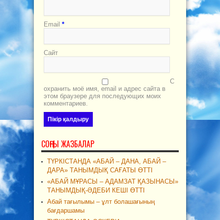
Email
*
Сайт
С
охранить моё имя, email и адрес сайта в
этом браузере для последующих моих
комментариев.
СОҢҒЫ ЖАЗБАЛАР
ТҮРКІСТАНДА «АБАЙ – ДАНА, АБАЙ –
ДАРА» ТАНЫМДЫҚ САҒАТЫ ӨТТІ
«АБАЙ МҰРАСЫ – АДАМЗАТ ҚАЗЫНАСЫ»
ТАНЫМДЫҚ-ӘДЕБИ КЕШІ ӨТТІ
Абай тағылымы – ұлт болашағының
бағдаршамы