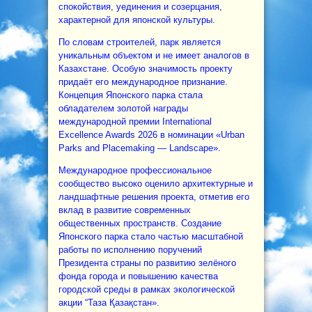
спокойствия, уединения и созерцания,
характерной для японской культуры.
По словам строителей, парк является
уникальным объектом и не имеет аналогов в
Казахстане. Особую значимость проекту
придаёт его международное признание.
Концепция Японского парка стала
обладателем золотой награды
международной премии International
Excellence Awards 2026 в номинации «Urban
Parks and Placemaking — Landscape».
Международное профессиональное
сообщество высоко оценило архитектурные и
ландшафтные решения проекта, отметив его
вклад в развитие современных
общественных пространств. Создание
Японского парка стало частью масштабной
работы по исполнению поручений
Президента страны по развитию зелёного
фонда города и повышению качества
городской среды в рамках экологической
акции “Таза Қазақстан».