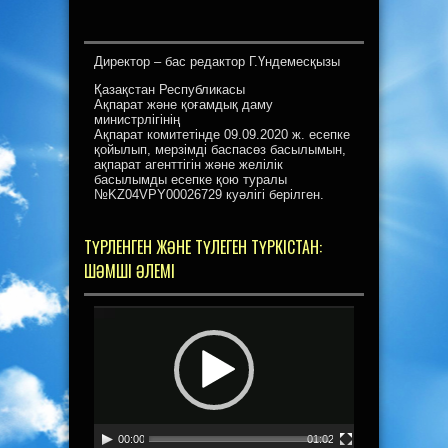
Директор – бас редактор Г.Үндемесқызы
Қазақстан Республикасы
Ақпарат және қоғамдық даму
министрлігінің
Ақпарат комитетінде 09.09.2020 ж. есепке
қойылып, мерзімді баспасөз басылымын,
ақпарат агенттігін және желілік
басылымды есепке қою туралы
№KZ04VPY00026729 куәлігі берілген.
ТҮРЛЕНГЕН ЖӘНЕ ТҮЛЕГЕН ТҮРКІСТАН:
ШӘМШІ ӘЛЕМІ
Видеоплеер
00:00
01:02