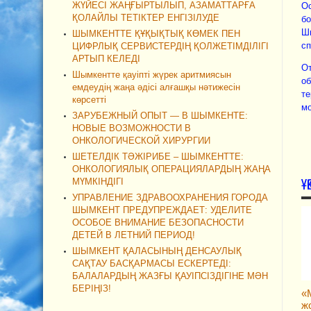
ЖҮЙЕСІ ЖАҢҒЫРТЫЛЫП, АЗАМАТТАРҒА
Ос
ҚОЛАЙЛЫ ТЕТІКТЕР ЕНГІЗІЛУДЕ
бо
Шы
ШЫМКЕНТТЕ ҚҰҚЫҚТЫҚ КӨМЕК ПЕН
сп
ЦИФРЛЫҚ СЕРВИСТЕРДІҢ ҚОЛЖЕТІМДІЛІГІ
АРТЫП КЕЛЕДІ
От
Шымкентте қауіпті жүрек аритмиясын
об
емдеудің жаңа әдісі алғашқы нәтижесін
те
көрсетті
мо
ЗАРУБЕЖНЫЙ ОПЫТ — В ШЫМКЕНТЕ:
НОВЫЕ ВОЗМОЖНОСТИ В
ОНКОЛОГИЧЕСКОЙ ХИРУРГИИ
ШЕТЕЛДІК ТӘЖІРИБЕ – ШЫМКЕНТТЕ:
ОНКОЛОГИЯЛЫҚ ОПЕРАЦИЯЛАРДЫҢ ЖАҢА
Ұ
МҮМКІНДІГІ
УПРАВЛЕНИЕ ЗДРАВООХРАНЕНИЯ ГОРОДА
ШЫМКЕНТ ПРЕДУПРЕЖДАЕТ: УДЕЛИТЕ
ОСОБОЕ ВНИМАНИЕ БЕЗОПАСНОСТИ
ДЕТЕЙ В ЛЕТНИЙ ПЕРИОД!
ШЫМКЕНТ ҚАЛАСЫНЫҢ ДЕНСАУЛЫҚ
САҚТАУ БАСҚАРМАСЫ ЕСКЕРТЕДІ:
БАЛАЛАРДЫҢ ЖАЗҒЫ ҚАУІПСІЗДІГІНЕ МӘН
БЕРІҢІЗ!
«
ж