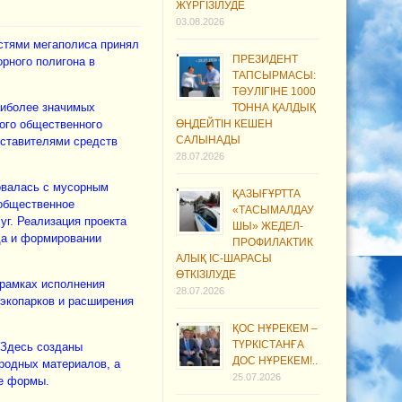
ЖҮРГІЗІЛУДЕ
03.08.2026
стями мегаполиса принял
ПРЕЗИДЕНТ
орного полигона в
ТАПСЫРМАСЫ:
ТӘУЛІГІНЕ 1000
наиболее значимых
ТОННА ҚАЛДЫҚ
вого общественного
ӨҢДЕЙТІН КЕШЕН
САЛЫНАДЫ
дставителями средств
28.07.2026
ровалась с мусорным
ҚАЗЫҒҰРТТА
 общественное
«ТАСЫМАЛДАУ
уг. Реализация проекта
ШЫ» ЖЕДЕЛ-
да и формировании
ПРОФИЛАКТИК
АЛЫҚ ІС-ШАРАСЫ
ӨТКІЗІЛУДЕ
 рамках исполнения
28.07.2026
 экопарков и расширения
ҚОС НҰРЕКЕМ –
ТҮРКІСТАНҒА
 Здесь созданы
ДОС НҰРЕКЕМ!..
родных материалов, а
25.07.2026
ые формы.