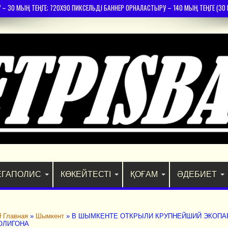
30 МЫҢ ТЕҢГЕ; 720Х90 ПИКСЕЛЬДІ БАННЕР ОРНАЛАСТЫРУ – 140 МЫҢ ТЕҢГЕ (30 К
ЕГАПОЛИС
КӨКЕЙТЕСТІ
ҚОҒАМ
ӘДЕБИЕТ
Главная
»
Шымкент
»
В ШЫМКЕНТЕ ОТКРЫЛИ КРУПНЕЙШИЙ ЭКОПА
ОЛИГОНА