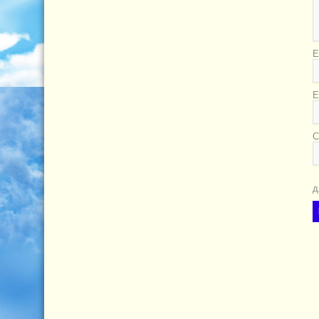
Е
E
С
д