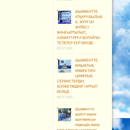
ШЫМКЕНТТЕ
АТҚАРУШЫЛЫҚ
ІС ЖҮРГІЗУ
ЖҮЙЕСІ
ЖАҢҒЫРТЫЛЫП,
АЗАМАТТАРҒА ҚОЛАЙЛЫ
ТЕТІКТЕР ЕНГІЗІЛУДЕ
09.07.2026
ШЫМКЕНТТЕ
ҚҰҚЫҚТЫҚ
КӨМЕК ПЕН
ЦИФРЛЫҚ
СЕРВИСТЕРДІҢ
ҚОЛЖЕТІМДІЛІГІ АРТЫП
КЕЛЕДІ
09.07.2026
Шымкентте
қауіпті жүрек
аритмиясын
емдеудің жаңа