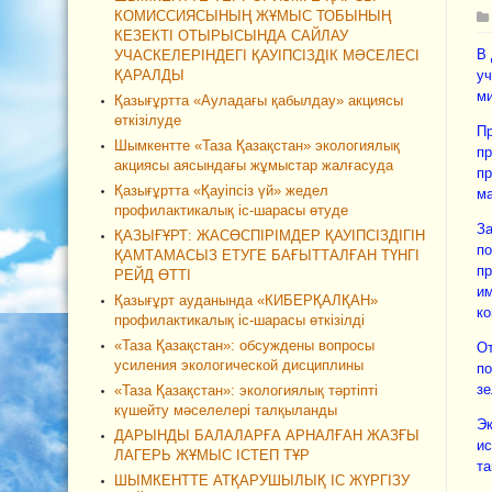
КОМИССИЯСЫНЫҢ ЖҰМЫС ТОБЫНЫҢ
КЕЗЕКТІ ОТЫРЫСЫНДА САЙЛАУ
В 
УЧАСКЕЛЕРІНДЕГІ ҚАУІПСІЗДІК МӘСЕЛЕСІ
ҚАРАЛДЫ
уч
ми
Қазығұртта «Ауладағы қабылдау» акциясы
өткізілуде
Пр
Шымкентте «Таза Қазақстан» экологиялық
пр
акциясы аясындағы жұмыстар жалғасуда
пр
Қазығұртта «Қауіпсіз үй» жедел
ма
профилактикалық іс-шарасы өтуде
За
ҚАЗЫҒҰРТ: ЖАСӨСПІРІМДЕР ҚАУІПСІЗДІГІН
по
ҚАМТАМАСЫЗ ЕТУГЕ БАҒЫТТАЛҒАН ТҮНГІ
пр
РЕЙД ӨТТІ
им
Қазығұрт ауданында «КИБЕРҚАЛҚАН»
ко
профилактикалық іс-шарасы өткізілді
«Таза Қазақстан»: обсуждены вопросы
От
усиления экологической дисциплины
по
зе
«Таза Қазақстан»: экологиялық тәртіпті
күшейту мәселелері талқыланды
Эк
ДАРЫНДЫ БАЛАЛАРҒА АРНАЛҒАН ЖАЗҒЫ
ис
ЛАГЕРЬ ЖҰМЫС ІСТЕП ТҰР
та
ШЫМКЕНТТЕ АТҚАРУШЫЛЫҚ ІС ЖҮРГІЗУ