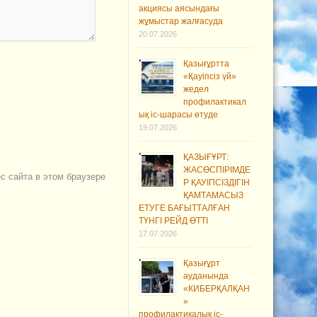
акциясы аясындағы
жұмыстар жалғасуда
20.07.2026
Қазығұртта
«Қауіпсіз үй»
жедел
профилактикал
ық іс-шарасы өтуде
19.07.2026
ҚАЗЫҒҰРТ:
ЖАСӨСПІРІМДЕ
ес сайта в этом браузере
Р ҚАУІПСІЗДІГІН
ҚАМТАМАСЫЗ
ЕТУГЕ БАҒЫТТАЛҒАН
ТҮНГІ РЕЙД ӨТТІ
17.07.2026
Қазығұрт
ауданында
«КИБЕРҚАЛҚАН
»
профилактикалық іс-