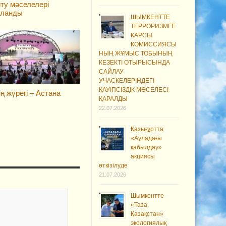
ту мәселелері
ыланды
ШЫМКЕНТТЕ
ТЕРРОРИЗМГЕ
ҚАРСЫ
КОМИССИЯСЫ
НЫҢ ЖҰМЫС ТОБЫНЫҢ
КЕЗЕКТІ ОТЫРЫСЫНДА
САЙЛАУ
УЧАСКЕЛЕРІНДЕГІ
ҚАУІПСІЗДІК МӘСЕЛЕСІ
ің жүрегі – Астана
ҚАРАЛДЫ
22.07.2026
Қазығұртта
«Ауладағы
қабылдау»
акциясы
өткізілуде
21.07.2026
Шымкентте
«Таза
Қазақстан»
экологиялық