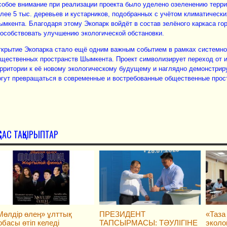
обое внимание при реализации проекта было уделено озеленению терри
лее 5 тыс. деревьев и кустарников, подобранных с учётом климатическ
мкента. Благодаря этому Экопарк войдёт в состав зелёного каркаса го
особствовать улучшению экологической обстановки.
крытие Экопарка стало ещё одним важным событием в рамках системно
щественных пространств Шымкента. Проект символизирует переход от 
рритории к её новому экологическому будущему и наглядно демонстрируе
гут превращаться в современные и востребованные общественные прос
ҚСАС ТАҚЫРЫПТАР
Мөлдір өлең» ұлттық
ПРЕЗИДЕНТ
«Таза
обасы өтіп келеді
ТАПСЫРМАСЫ: ТӘУЛІГІНЕ
эколо