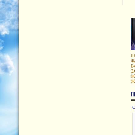
Ш
Ф
Б
З
Ж
Ж
П
С