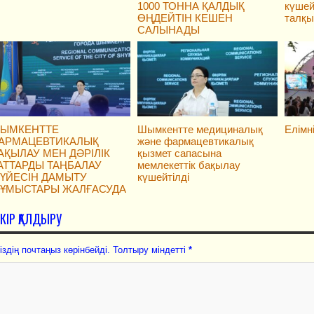
1000 ТОННА ҚАЛДЫҚ
күшей
ӨҢДЕЙТІН КЕШЕН
талқ
САЛЫНАДЫ
ЫМКЕНТТЕ
Шымкентте медициналық
Елімн
АРМАЦЕВТИКАЛЫҚ
және фармацевтикалық
АҚЫЛАУ МЕН ДӘРІЛІК
қызмет сапасына
АТТАРДЫ ТАҢБАЛАУ
мемлекеттік бақылау
ҮЙЕСІН ДАМЫТУ
күшейтілді
ҰМЫСТАРЫ ЖАЛҒАСУДА
ІКІР ҚАЛДЫРУ
іздің почтаңыз көрінбейді. Толтыру міндетті
*