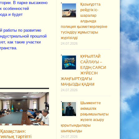
тории. В парке высажено
Қазығұртта
их особенностей
рейдтік іс-
рода и будет
шаралар
алдында
полиция қызметкерлеріне
й работы по развитию
түсіндіру жұмыстары
индустриальной прошлой
жүргізілді
т, как такие участки
24.07.2026
транства.
ҚҰРЫЛТАЙ
САЙЛАУЫ –
ЕЛДІҢ САЯСИ
ЖҮЙЕСІН
ЖАҢҒЫРТУДАҒЫ
МАҢЫЗДЫ ҚАДАМ
24.07.2026
Шымкентте
әкімшілік
рақымшылықты
жүзеге асыру
қорытындылары
 Қазақстан»:
шығарылды
гиялық тәртіпті
24.07.2026