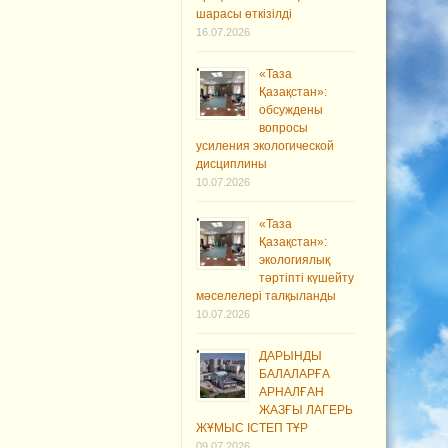
шарасы өткізілді
16.07.2026
«Таза
Қазақстан»:
обсуждены
вопросы
усиления экологической
дисциплины
10.07.2026
«Таза
Қазақстан»:
экологиялық
тәртіпті күшейту
мәселелері талқыланды
10.07.2026
ДАРЫНДЫ
БАЛАЛАРҒА
АРНАЛҒАН
ЖАЗҒЫ ЛАГЕРЬ
ЖҰМЫС ІСТЕП ТҰР
09.07.2026