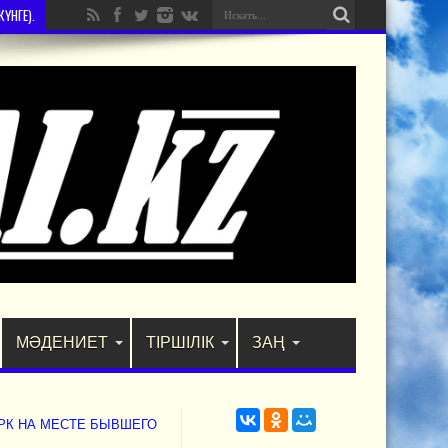
ҮНГЕ).
МӘДЕНИЕТ
ТІРШІЛІК
ЗАҢ
РК НА МЕСТЕ БЫВШЕГО