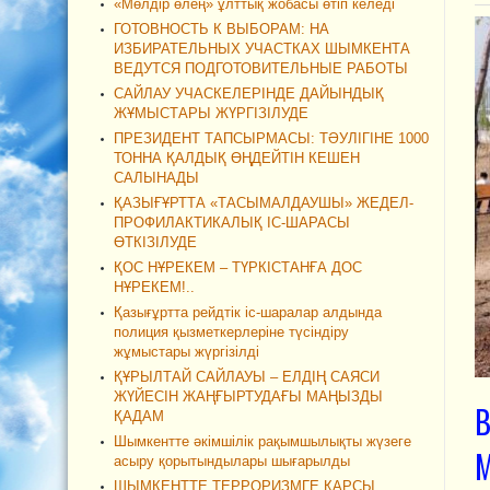
«Мөлдір өлең» ұлттық жобасы өтіп келеді
ГОТОВНОСТЬ К ВЫБОРАМ: НА
ИЗБИРАТЕЛЬНЫХ УЧАСТКАХ ШЫМКЕНТА
ВЕДУТСЯ ПОДГОТОВИТЕЛЬНЫЕ РАБОТЫ
САЙЛАУ УЧАСКЕЛЕРІНДЕ ДАЙЫНДЫҚ
ЖҰМЫСТАРЫ ЖҮРГІЗІЛУДЕ
ПРЕЗИДЕНТ ТАПСЫРМАСЫ: ТӘУЛІГІНЕ 1000
ТОННА ҚАЛДЫҚ ӨҢДЕЙТІН КЕШЕН
САЛЫНАДЫ
ҚАЗЫҒҰРТТА «ТАСЫМАЛДАУШЫ» ЖЕДЕЛ-
ПРОФИЛАКТИКАЛЫҚ ІС-ШАРАСЫ
ӨТКІЗІЛУДЕ
ҚОС НҰРЕКЕМ – ТҮРКІСТАНҒА ДОС
НҰРЕКЕМ!..
Қазығұртта рейдтік іс-шаралар алдында
полиция қызметкерлеріне түсіндіру
жұмыстары жүргізілді
ҚҰРЫЛТАЙ САЙЛАУЫ – ЕЛДІҢ САЯСИ
ЖҮЙЕСІН ЖАҢҒЫРТУДАҒЫ МАҢЫЗДЫ
ҚАДАМ
Шымкентте әкімшілік рақымшылықты жүзеге
асыру қорытындылары шығарылды
ШЫМКЕНТТЕ ТЕРРОРИЗМГЕ ҚАРСЫ