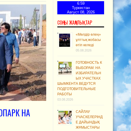
6:59
Туркестан
Август 08, 2026
СОҢҒЫ ЖАҢАЛЫҚТАР
«Мөлдір өлең»
ұлттық жобасы
өтіп келеді
05.08.2026
ГОТОВНОСТЬ К
ВЫБОРАМ: НА
ИЗБИРАТЕЛЬН
ЫХ УЧАСТКАХ
ШЫМКЕНТА ВЕДУТСЯ
ПОДГОТОВИТЕЛЬНЫЕ
РАБОТЫ
03.08.2026
ОПАРК НА
САЙЛАУ
УЧАСКЕЛЕРІНД
Е ДАЙЫНДЫҚ
ЖҰМЫСТАРЫ