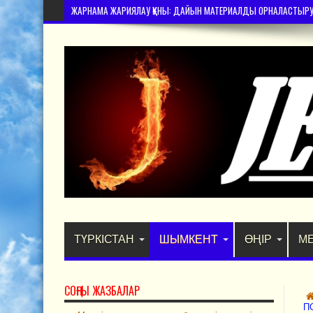
ЖАРНАМА ЖАРИЯЛАУ ҚҰНЫ: ДАЙЫН МАТЕРИАЛДЫ ОРНАЛАСТЫРУ – 
ТҮРКІСТАН
ШЫМКЕНТ
ӨҢІР
М
СОҢҒЫ ЖАЗБАЛАР
П