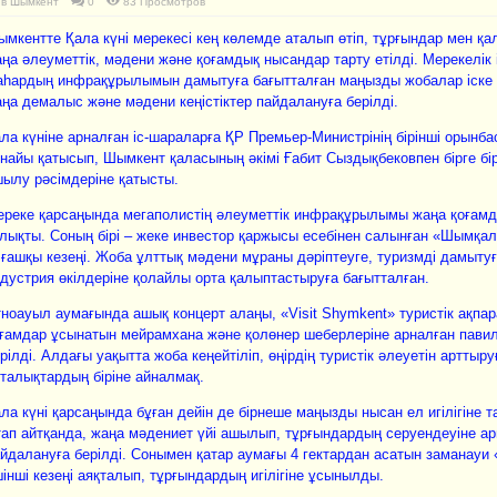
в
Шымкент
0
83 Просмотров
мкентте Қала күні мерекесі кең көлемде аталып өтіп, тұрғындар мен қа
ңа әлеуметтік, мәдени және қоғамдық нысандар тарту етілді. Мерекелік
һардың инфрақұрылымын дамытуға бағытталған маңызды жобалар іске 
ңа демалыс және мәдени кеңістіктер пайдалануға берілді.
ла күніне арналған іс-шараларға ҚР Премьер-Министрінің бірінші орынб
найы қатысып, Шымкент қаласының әкімі Ғабит Сыздықбековпен бірге б
ылу рәсімдеріне қатысты.
реке қарсаңында мегаполистің әлеуметтік инфрақұрылымы жаңа қоғамды
лықты. Соның бірі – жеке инвестор қаржысы есебінен салынған «Шымқа
ғашқы кезеңі. Жоба ұлттық мәдени мұраны дәріптеуге, туризмді дамыт
дустрия өкілдеріне қолайлы орта қалыптастыруға бағытталған.
ноауыл аумағында ашық концерт алаңы, «Visit Shymkent» туристік ақпар
ғамдар ұсынатын мейрамхана және қолөнер шеберлеріне арналған пави
рілді. Алдағы уақытта жоба кеңейтіліп, өңірдің туристік әлеуетін арттыру
талықтардың біріне айналмақ.
ла күні қарсаңында бұған дейін де бірнеше маңызды нысан ел игілігіне 
ап айтқанда, жаңа мәдениет үйі ашылып, тұрғындардың серуендеуіне а
йдалануға берілді. Сонымен қатар аумағы 4 гектардан асатын заманауи
інші кезеңі аяқталып, тұрғындардың игілігіне ұсынылды.