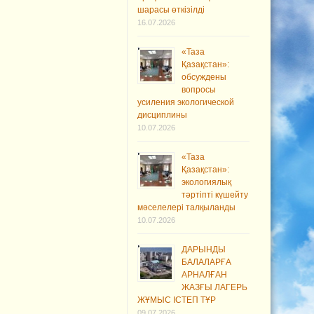
шарасы өткізілді
16.07.2026
«Таза
Қазақстан»:
обсуждены
вопросы
усиления экологической
дисциплины
10.07.2026
«Таза
Қазақстан»:
экологиялық
тәртіпті күшейту
мәселелері талқыланды
10.07.2026
ДАРЫНДЫ
БАЛАЛАРҒА
АРНАЛҒАН
ЖАЗҒЫ ЛАГЕРЬ
ЖҰМЫС ІСТЕП ТҰР
09.07.2026