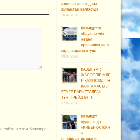
акциясы аясындағы
жұмыстар жалғасуда
20.07.2026
Қазығұртта
«Қауіпсіз үй»
жедел
профилактикал
ық іс-шарасы өтуде
19.07.2026
ҚАЗЫҒҰРТ:
ЖАСӨСПІРІМДЕ
Р ҚАУІПСІЗДІГІН
ҚАМТАМАСЫЗ
ЕТУГЕ БАҒЫТТАЛҒАН
ТҮНГІ РЕЙД ӨТТІ
17.07.2026
Қазығұрт
ауданында
«КИБЕРҚАЛҚАН
ес сайта в этом браузере
»
профилактикалық іс-