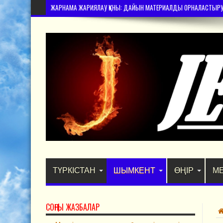
ЖАРНАМА ЖАРИЯЛАУ ҚҰНЫ: ДАЙЫН МАТЕРИАЛДЫ ОРНАЛАСТЫРУ – 
ТҮРКІСТАН
ШЫМКЕНТ
ӨҢІР
М
СОҢҒЫ ЖАЗБАЛАР