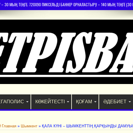
30 МЫҢ ТЕҢГЕ; 720Х90 ПИКСЕЛЬДІ БАННЕР ОРНАЛАСТЫРУ – 140 МЫҢ ТЕҢГЕ (30 К
ЕГАПОЛИС
КӨКЕЙТЕСТІ
ҚОҒАМ
ӘДЕБИЕТ
Главная
»
Шымкент
»
ҚАЛА КҮНІ – ШЫМКЕНТТІҢ ҚАРҚЫНДЫ ДАМУЫ