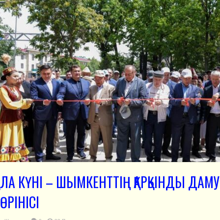
АЛА КҮНІ – ШЫМКЕНТТІҢ ҚАРҚЫНДЫ ДА
ӨРІНІСІ