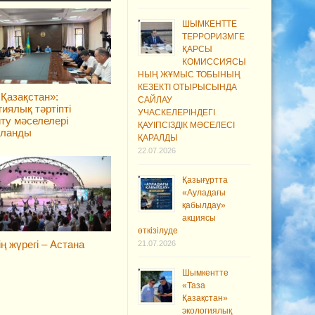
ШЫМКЕНТТЕ
ТЕРРОРИЗМГЕ
ҚАРСЫ
КОМИССИЯСЫ
НЫҢ ЖҰМЫС ТОБЫНЫҢ
КЕЗЕКТІ ОТЫРЫСЫНДА
 Қазақстан»:
САЙЛАУ
гиялық тәртіпті
УЧАСКЕЛЕРІНДЕГІ
ту мәселелері
ҚАУІПСІЗДІК МӘСЕЛЕСІ
ыланды
ҚАРАЛДЫ
22.07.2026
Қазығұртта
«Ауладағы
қабылдау»
акциясы
өткізілуде
ің жүрегі – Астана
21.07.2026
Шымкентте
«Таза
Қазақстан»
экологиялық