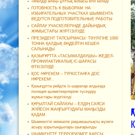
«Мөлдір өлең» ұлттық жобасы өтіп келеді
ГОТОВНОСТЬ К ВЫБОРАМ: НА
ИЗБИРАТЕЛЬНЫХ УЧАСТКАХ ШЫМКЕНТА
ВЕДУТСЯ ПОДГОТОВИТЕЛЬНЫЕ РАБОТЫ
САЙЛАУ УЧАСКЕЛЕРІНДЕ ДАЙЫНДЫҚ
ЖҰМЫСТАРЫ ЖҮРГІЗІЛУДЕ
ПРЕЗИДЕНТ ТАПСЫРМАСЫ: ТӘУЛІГІНЕ 1000
ТОННА ҚАЛДЫҚ ӨҢДЕЙТІН КЕШЕН
САЛЫНАДЫ
ҚАЗЫҒҰРТТА «ТАСЫМАЛДАУШЫ» ЖЕДЕЛ-
ПРОФИЛАКТИКАЛЫҚ ІС-ШАРАСЫ
ӨТКІЗІЛУДЕ
ҚОС НҰРЕКЕМ – ТҮРКІСТАНҒА ДОС
НҰРЕКЕМ!..
Қазығұртта рейдтік іс-шаралар алдында
полиция қызметкерлеріне түсіндіру
жұмыстары жүргізілді
ҚҰРЫЛТАЙ САЙЛАУЫ – ЕЛДІҢ САЯСИ
Қ
ЖҮЙЕСІН ЖАҢҒЫРТУДАҒЫ МАҢЫЗДЫ
ҚАДАМ
К
Шымкентте әкімшілік рақымшылықты жүзеге
асыру қорытындылары шығарылды
ШЫМКЕНТТЕ ТЕРРОРИЗМГЕ ҚАРСЫ