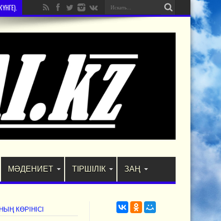
ҮНГЕ).
МӘДЕНИЕТ
ТІРШІЛІК
ЗАҢ
НЫҢ КӨРІНІСІ