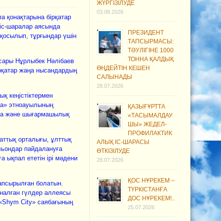
ЖҮРГІЗІЛУДЕ
03.08.2026
ла қонақтарына бірқатар
 іс-шаралар аясында
ПРЕЗИДЕНТ
қосылып, тұрғындар үшін
ТАПСЫРМАСЫ:
ТӘУЛІГІНЕ 1000
ТОННА ҚАЛДЫҚ
асары Нұрлыбек Нәлібаев
ӨҢДЕЙТІН КЕШЕН
ірқатар жаңа нысандардың
САЛЫНАДЫ
28.07.2026
қ кеңістіктермен
ла» этноауылының
ҚАЗЫҒҰРТТА
уға және шығармашылық
«ТАСЫМАЛДАУ
ШЫ» ЖЕДЕЛ-
ПРОФИЛАКТИК
аттық орталығы, ұлттық
АЛЫҚ ІС-ШАРАСЫ
льондар пайдалануға
ӨТКІЗІЛУДЕ
ға ықпал ететін ірі мәдени
28.07.2026
ҚОС НҰРЕКЕМ –
тапсырылған болатын.
ТҮРКІСТАНҒА
рналған гүлдер аллеясы
ДОС НҰРЕКЕМ!..
 «Shym City» саябағының
25.07.2026