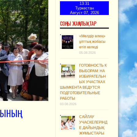
13:31
Туркестан
Август 07, 2026
СОҢҒЫ ЖАҢАЛЫҚТАР
«Мөлдір өлең»
ұлттық жобасы
өтіп келеді
05.08.2026
ГОТОВНОСТЬ К
ВЫБОРАМ: НА
ИЗБИРАТЕЛЬН
ЫХ УЧАСТКАХ
ШЫМКЕНТА ВЕДУТСЯ
ПОДГОТОВИТЕЛЬНЫЕ
РАБОТЫ
03.08.2026
МУЫНЫҢ
САЙЛАУ
УЧАСКЕЛЕРІНД
Е ДАЙЫНДЫҚ
ЖҰМЫСТАРЫ