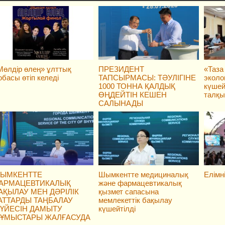
Мөлдір өлең» ұлттық
ПРЕЗИДЕНТ
«Таза
обасы өтіп келеді
ТАПСЫРМАСЫ: ТӘУЛІГІНЕ
эколо
1000 ТОННА ҚАЛДЫҚ
күшей
ӨҢДЕЙТІН КЕШЕН
талқ
САЛЫНАДЫ
ЫМКЕНТТЕ
Шымкентте медициналық
Елімн
АРМАЦЕВТИКАЛЫҚ
және фармацевтикалық
АҚЫЛАУ МЕН ДӘРІЛІК
қызмет сапасына
АТТАРДЫ ТАҢБАЛАУ
мемлекеттік бақылау
ҮЙЕСІН ДАМЫТУ
күшейтілді
ҰМЫСТАРЫ ЖАЛҒАСУДА