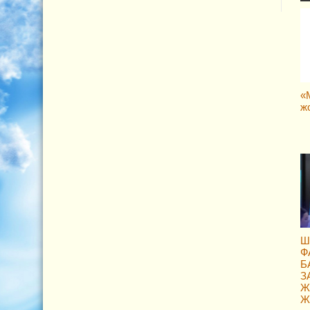
«
ж
Ш
Ф
Б
З
Ж
Ж