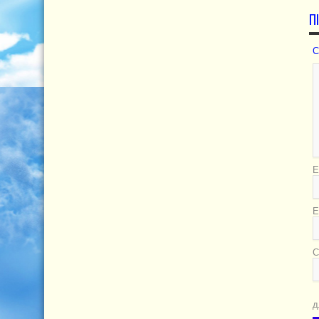
П
С
Е
E
С
д