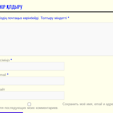
ІКІР ҚАЛДЫРУ
іздің почтаңыз көрінбейді. Толтыру міндетті
*
сіміңіз
*
mail
*
айт
Сохранить моё имя, email и адр
ля последующих моих комментариев.