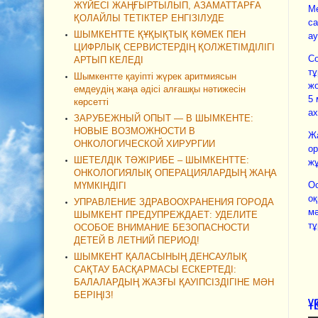
ЖҮЙЕСІ ЖАҢҒЫРТЫЛЫП, АЗАМАТТАРҒА
Ме
ҚОЛАЙЛЫ ТЕТІКТЕР ЕНГІЗІЛУДЕ
са
ШЫМКЕНТТЕ ҚҰҚЫҚТЫҚ КӨМЕК ПЕН
ау
ЦИФРЛЫҚ СЕРВИСТЕРДІҢ ҚОЛЖЕТІМДІЛІГІ
Со
АРТЫП КЕЛЕДІ
тұ
Шымкентте қауіпті жүрек аритмиясын
жо
емдеудің жаңа әдісі алғашқы нәтижесін
5 
көрсетті
ах
ЗАРУБЕЖНЫЙ ОПЫТ — В ШЫМКЕНТЕ:
НОВЫЕ ВОЗМОЖНОСТИ В
Жа
ОНКОЛОГИЧЕСКОЙ ХИРУРГИИ
ор
ШЕТЕЛДІК ТӘЖІРИБЕ – ШЫМКЕНТТЕ:
ж
ОНКОЛОГИЯЛЫҚ ОПЕРАЦИЯЛАРДЫҢ ЖАҢА
О
МҮМКІНДІГІ
оқ
УПРАВЛЕНИЕ ЗДРАВООХРАНЕНИЯ ГОРОДА
мә
ШЫМКЕНТ ПРЕДУПРЕЖДАЕТ: УДЕЛИТЕ
тұ
ОСОБОЕ ВНИМАНИЕ БЕЗОПАСНОСТИ
ДЕТЕЙ В ЛЕТНИЙ ПЕРИОД!
ШЫМКЕНТ ҚАЛАСЫНЫҢ ДЕНСАУЛЫҚ
САҚТАУ БАСҚАРМАСЫ ЕСКЕРТЕДІ:
БАЛАЛАРДЫҢ ЖАЗҒЫ ҚАУІПСІЗДІГІНЕ МӘН
БЕРІҢІЗ!
Ұ