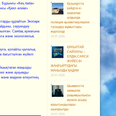
. Бұрынғы «Кең баба»
Қазығұртта
нғы «Қиял әлемі»
рейдтік іс-
шаралар
алдында
ктарды құрайтын Экопарк
полиция қызметкерлеріне
айдыны, серуендеу
түсіндіру жұмыстары
рылған. Саябақ аумағына
жүргізілді
уға және экологиялық
24.07.2026
ҚҰРЫЛТАЙ
уға, қолайлы қалалық
САЙЛАУЫ –
а бағытталған жүйелі
ЕЛДІҢ САЯСИ
ЖҮЙЕСІН
ЖАҢҒЫРТУДАҒЫ
айшықтаған маңызды
МАҢЫЗДЫ ҚАДАМ
беюі және ауқымды
24.07.2026
және мәдени әлеуетінің
Шымкентте
әкімшілік
рақымшылықты
жүзеге асыру
қорытындылары
шығарылды
24.07.2026