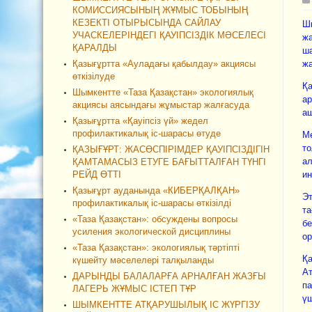
КОМИССИЯСЫНЫҢ ЖҰМЫС ТОБЫНЫҢ
КЕЗЕКТІ ОТЫРЫСЫНДА САЙЛАУ
Шы
УЧАСКЕЛЕРІНДЕГІ ҚАУІПСІЗДІК МӘСЕЛЕСІ
жа
ҚАРАЛДЫ
ша
Қазығұртта «Ауладағы қабылдау» акциясы
жа
өткізілуде
Қа
Шымкентте «Таза Қазақстан» экологиялық
ар
акциясы аясындағы жұмыстар жалғасуда
аш
Қазығұртта «Қауіпсіз үй» жедел
профилактикалық іс-шарасы өтуде
Ме
то
ҚАЗЫҒҰРТ: ЖАСӨСПІРІМДЕР ҚАУІПСІЗДІГІН
ал
ҚАМТАМАСЫЗ ЕТУГЕ БАҒЫТТАЛҒАН ТҮНГІ
РЕЙД ӨТТІ
ин
Қазығұрт ауданында «КИБЕРҚАЛҚАН»
Эт
профилактикалық іс-шарасы өткізілді
та
«Таза Қазақстан»: обсуждены вопросы
бе
усиления экологической дисциплины
ор
«Таза Қазақстан»: экологиялық тәртіпті
Қа
күшейту мәселелері талқыланды
Ат
ДАРЫНДЫ БАЛАЛАРҒА АРНАЛҒАН ЖАЗҒЫ
па
ЛАГЕРЬ ЖҰМЫС ІСТЕП ТҰР
үш
ШЫМКЕНТТЕ АТҚАРУШЫЛЫҚ ІС ЖҮРГІЗУ