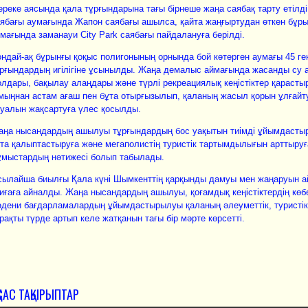
реке аясында қала тұрғындарына тағы бірнеше жаңа саябақ тарту етілді
ябағы аумағында Жапон саябағы ашылса, қайта жаңғыртудан өткен бұры
мағында заманауи City Park саябағы пайдалануға берілді.
ндай-ақ бұрынғы қоқыс полигонының орнында бой көтерген аумағы 45 ге
рғындардың игілігіне ұсынылды. Жаңа демалыс аймағында жасанды су 
лдары, бақылау алаңдары және түрлі рекреациялық кеңістіктер қарасты
мыңнан астам ағаш пен бұта отырғызылып, қаланың жасыл қорын ұлғайт
уалын жақсартуға үлес қосылды.
ңа нысандардың ашылуы тұрғындардың бос уақытын тиімді ұйымдастыр
та қалыптастыруға және мегаполистің туристік тартымдылығын арттыруғ
ұмыстардың нәтижесі болып табылады.
сылайша биылғы Қала күні Шымкенттің қарқынды дамуы мен жаңаруын 
иғаға айналды. Жаңа нысандардың ашылуы, қоғамдық кеңістіктердің кө
дени бағдарламалардың ұйымдастырылуы қаланың әлеуметтік, туристік 
рақты түрде артып келе жатқанын тағы бір мәрте көрсетті.
ҚСАС ТАҚЫРЫПТАР