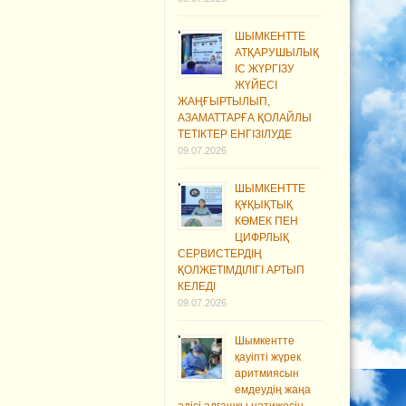
ШЫМКЕНТТЕ
АТҚАРУШЫЛЫҚ
ІС ЖҮРГІЗУ
ЖҮЙЕСІ
ЖАҢҒЫРТЫЛЫП,
АЗАМАТТАРҒА ҚОЛАЙЛЫ
ТЕТІКТЕР ЕНГІЗІЛУДЕ
09.07.2026
ШЫМКЕНТТЕ
ҚҰҚЫҚТЫҚ
КӨМЕК ПЕН
ЦИФРЛЫҚ
СЕРВИСТЕРДІҢ
ҚОЛЖЕТІМДІЛІГІ АРТЫП
КЕЛЕДІ
09.07.2026
Шымкентте
қауіпті жүрек
аритмиясын
емдеудің жаңа