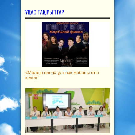
ҰҚСАС ТАҚЫРЫПТАР
«Мөлдір өлең» ұлттық жобасы өтіп
келеді