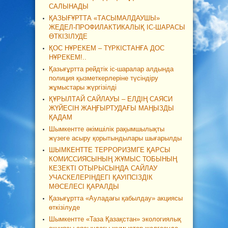
САЛЫНАДЫ
ҚАЗЫҒҰРТТА «ТАСЫМАЛДАУШЫ»
ЖЕДЕЛ-ПРОФИЛАКТИКАЛЫҚ ІС-ШАРАСЫ
ӨТКІЗІЛУДЕ
ҚОС НҰРЕКЕМ – ТҮРКІСТАНҒА ДОС
НҰРЕКЕМ!..
Қазығұртта рейдтік іс-шаралар алдында
полиция қызметкерлеріне түсіндіру
жұмыстары жүргізілді
ҚҰРЫЛТАЙ САЙЛАУЫ – ЕЛДІҢ САЯСИ
ЖҮЙЕСІН ЖАҢҒЫРТУДАҒЫ МАҢЫЗДЫ
ҚАДАМ
Шымкентте әкімшілік рақымшылықты
жүзеге асыру қорытындылары шығарылды
ШЫМКЕНТТЕ ТЕРРОРИЗМГЕ ҚАРСЫ
КОМИССИЯСЫНЫҢ ЖҰМЫС ТОБЫНЫҢ
КЕЗЕКТІ ОТЫРЫСЫНДА САЙЛАУ
УЧАСКЕЛЕРІНДЕГІ ҚАУІПСІЗДІК
МӘСЕЛЕСІ ҚАРАЛДЫ
Қазығұртта «Ауладағы қабылдау» акциясы
өткізілуде
Шымкентте «Таза Қазақстан» экологиялық