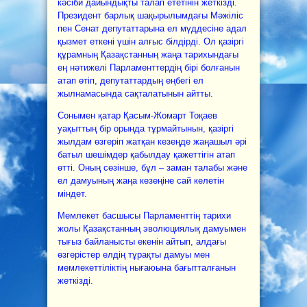
кәсіби дайындықты талап ететінін жеткізді.
Президент барлық шақырылымдағы Мәжіліс
пен Сенат депутаттарына ел мүддесіне адал
қызмет еткені үшін алғыс білдірді. Ол қазіргі
құрамның Қазақстанның жаңа тарихындағы
ең нәтижелі Парламенттердің бірі болғанын
атап өтіп, депутаттардың еңбегі ел
жылнамасында сақталатынын айтты.
Сонымен қатар Қасым-Жомарт Тоқаев
уақыттың бір орында тұрмайтынын, қазіргі
жылдам өзгеріп жатқан кезеңде жаңашыл әрі
батыл шешімдер қабылдау қажеттігін атап
өтті. Оның сөзінше, бұл – заман талабы және
ел дамуының жаңа кезеңіне сай келетін
міндет.
Мемлекет басшысы Парламенттің тарихи
жолы Қазақстанның эволюциялық дамуымен
тығыз байланысты екенін айтып, алдағы
өзгерістер елдің тұрақты дамуы мен
мемлекеттіліктің нығаюына бағытталғанын
жеткізді.