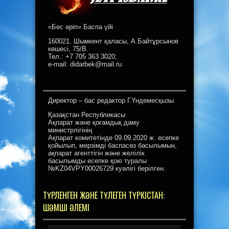
«Бес әріп» Баспа үйі
160021. Шымкент қаласы, А.Байтұрсынов
көшесі, 75/В.
Тел.: +7 705 363 3020;
e-mail: didarbek@mail.ru
Директор – бас редактор Г.Үндемесқызы
Қазақстан Республикасы
Ақпарат және қоғамдық даму
министрлігінің
Ақпарат комитетінде 09.09.2020 ж. есепке
қойылып, мерзімді баспасөз басылымын,
ақпарат агенттігін және желілік
басылымды есепке қою туралы
№KZ04VPY00026729 куәлігі берілген.
ТҮРЛЕНГЕН ЖӘНЕ ТҮЛЕГЕН ТҮРКІСТАН:
ШӘМШІ ӘЛЕМІ
Видеоплеер