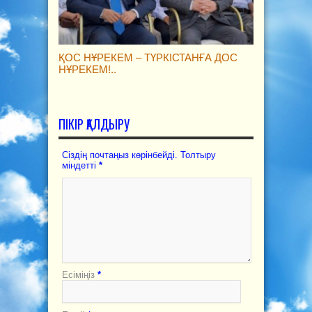
ҚОС НҰРЕКЕМ – ТҮРКІСТАНҒА ДОС
НҰРЕКЕМ!..
ПІКІР ҚАЛДЫРУ
Сіздің почтаңыз көрінбейді. Толтыру
міндетті
*
Есіміңіз
*