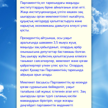
Парламенттің ел тарихындағы маңызды
институттардың біріне айналғанын атап өтті.
Жаңа институционалдық үлгіге көшкен заң
шығарушы орган мемлекеттілікті нығайтуға,
құқықтық негіздерді қалыптастыруға және
нарықтық экономиканы дамытуға елеулі үлес
қосты.
Президенттің айтуынша, осы уақыт
аралығында шамамен 3,5 мыңға жуық
маңызды заң қабылданып, олардың әрбір
оныншысына депутаттар бастамашы болған.
Заң шығару жүйесінің қалыптасуына елімізге
танымал саясаткерлер, мемлекет және қоғам
қайраткерлері үлкен үлес қосты. Олардың
еңбегі Қазақстан Парламентінің тарихында
айрықша орын алады.
Мемлекет басшысы Парламенттің әр кезеңде
қоғам сұранысына бейімделіп, уақыт
талабына сай жұмыс істегенін атап өтті. Заң
шығарушы орган түрлі саланың кәсіби
мамандарын біріктіріп, елде жоғары
деңгейдегі парламенттік мәдениетті