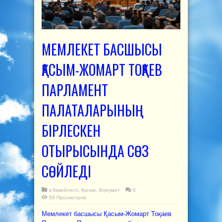
МЕМЛЕКЕТ БАСШЫСЫ
ҚАСЫМ-ЖОМАРТ ТОҚАЕВ
ПАРЛАМЕНТ
ПАЛАТАЛАРЫНЫҢ
БІРЛЕСКЕН
ОТЫРЫСЫНДА СӨЗ
СӨЙЛЕДІ
в
Көкейтесті
,
Қоғам
,
Әлеумет
0
58 Просмотров
Мемлекет басшысы Қасым-Жомарт Тоқаев