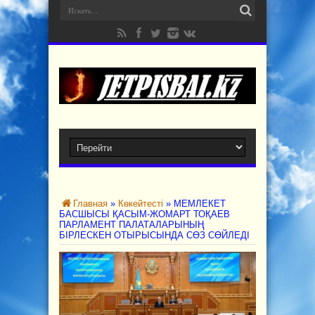
Главная
»
Көкейтесті
»
МЕМЛЕКЕТ
БАСШЫСЫ ҚАСЫМ-ЖОМАРТ ТОҚАЕВ
ПАРЛАМЕНТ ПАЛАТАЛАРЫНЫҢ
БІРЛЕСКЕН ОТЫРЫСЫНДА СӨЗ СӨЙЛЕДІ