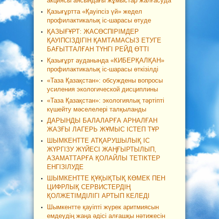
акциясы аясындағы жұмыстар жалғасуда
Қазығұртта «Қауіпсіз үй» жедел
профилактикалық іс-шарасы өтуде
ҚАЗЫҒҰРТ: ЖАСӨСПІРІМДЕР
ҚАУІПСІЗДІГІН ҚАМТАМАСЫЗ ЕТУГЕ
БАҒЫТТАЛҒАН ТҮНГІ РЕЙД ӨТТІ
Қазығұрт ауданында «КИБЕРҚАЛҚАН»
профилактикалық іс-шарасы өткізілді
«Таза Қазақстан»: обсуждены вопросы
усиления экологической дисциплины
«Таза Қазақстан»: экологиялық тәртіпті
күшейту мәселелері талқыланды
ДАРЫНДЫ БАЛАЛАРҒА АРНАЛҒАН
ЖАЗҒЫ ЛАГЕРЬ ЖҰМЫС ІСТЕП ТҰР
ШЫМКЕНТТЕ АТҚАРУШЫЛЫҚ ІС
ЖҮРГІЗУ ЖҮЙЕСІ ЖАҢҒЫРТЫЛЫП,
АЗАМАТТАРҒА ҚОЛАЙЛЫ ТЕТІКТЕР
ЕНГІЗІЛУДЕ
ШЫМКЕНТТЕ ҚҰҚЫҚТЫҚ КӨМЕК ПЕН
ЦИФРЛЫҚ СЕРВИСТЕРДІҢ
ҚОЛЖЕТІМДІЛІГІ АРТЫП КЕЛЕДІ
Шымкентте қауіпті жүрек аритмиясын
емдеудің жаңа әдісі алғашқы нәтижесін