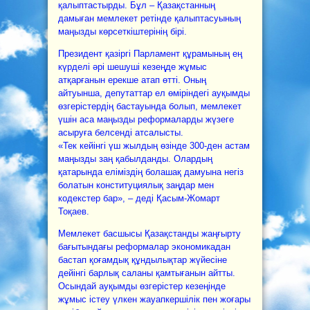
қалыптастырды. Бұл – Қазақстанның
дамыған мемлекет ретінде қалыптасуының
маңызды көрсеткіштерінің бірі.
Президент қазіргі Парламент құрамының ең
күрделі әрі шешуші кезеңде жұмыс
атқарғанын ерекше атап өтті. Оның
айтуынша, депутаттар ел өміріндегі ауқымды
өзгерістердің бастауында болып, мемлекет
үшін аса маңызды реформаларды жүзеге
асыруға белсенді атсалысты.
«Тек кейінгі үш жылдың өзінде 300-ден астам
маңызды заң қабылданды. Олардың
қатарында еліміздің болашақ дамуына негіз
болатын конституциялық заңдар мен
кодекстер бар», – деді Қасым-Жомарт
Тоқаев.
Мемлекет басшысы Қазақстанды жаңғырту
бағытындағы реформалар экономикадан
бастап қоғамдық құндылықтар жүйесіне
дейінгі барлық саланы қамтығанын айтты.
Осындай ауқымды өзгерістер кезеңінде
жұмыс істеу үлкен жауапкершілік пен жоғары