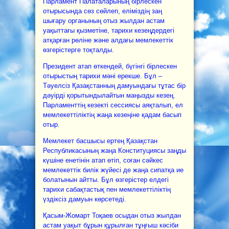
Парламент Палаталарының бірлескен
отырысында сөз сөйлеп, еліміздің заң
шығару органының отыз жылдан астам
уақыттағы қызметіне, тарихи кезеңдердегі
атқарған рөліне және алдағы мемлекеттік
өзгерістерге тоқталды.
Президент атап өткендей, бүгінгі бірлескен
отырыстың тарихи мәні ерекше. Бұл –
Тәуелсіз Қазақстанның дамуындағы тұтас бір
дәуірді қорытындылайтын маңызды кезең.
Парламенттің кезекті сессиясы аяқталып, ел
мемлекеттіліктің жаңа кезеңіне қадам басып
отыр.
Мемлекет басшысы ертең Қазақстан
Республикасының жаңа Конституциясы заңды
күшіне енетінін атап өтіп, соған сәйкес
мемлекеттік билік жүйесі де жаңа сипатқа ие
болатынын айтты. Бұл өзгерістер елдегі
тарихи сабақтастық пен мемлекеттіліктің
үздіксіз дамуын көрсетеді.
Қасым-Жомарт Тоқаев осыдан отыз жылдан
астам уақыт бұрын құрылған тұңғыш кәсіби