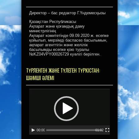
Директор – бас редактор Г.Үндемесқызы
Қазақстан Республикасы
Ақпарат және қоғамдық даму
министрлігінің
Ақпарат комитетінде 09.09.2020 ж. есепке
қойылып, мерзімді баспасөз басылымын,
ақпарат агенттігін және желілік
басылымды есепке қою туралы
№KZ04VPY00026729 куәлігі берілген.
ТҮРЛЕНГЕН ЖӘНЕ ТҮЛЕГЕН ТҮРКІСТАН:
ШӘМШІ ӘЛЕМІ
Видеоплеер
00:00
01:02