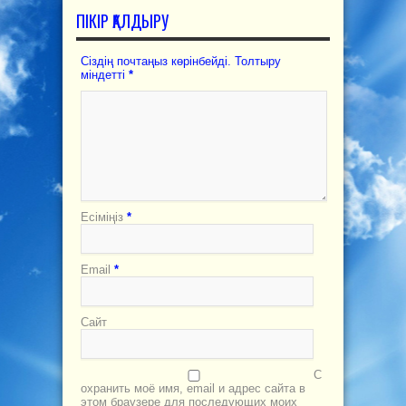
ПІКІР ҚАЛДЫРУ
Сіздің почтаңыз көрінбейді. Толтыру
міндетті
*
Есіміңіз
*
Email
*
Сайт
С
охранить моё имя, email и адрес сайта в
этом браузере для последующих моих