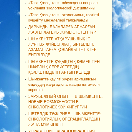
«Таза Қазақстан»: обсуждены вопросы
усиления экологической дисциплины
«Таза Қазақстан»: экологиялық тәртіпті
күшейту мәселелері талқыланды
ДАРЫНДЫ БАЛАЛАРҒА АРНАЛҒАН
ЖАЗҒЫ ЛАГЕРЬ ЖҰМЫС ІСТЕП ТҰР
ШЫМКЕНТТЕ АТҚАРУШЫЛЫҚ ІС
ЖҮРГІЗУ ЖҮЙЕСІ ЖАҢҒЫРТЫЛЫП,
АЗАМАТТАРҒА ҚОЛАЙЛЫ ТЕТІКТЕР
ЕНГІЗІЛУДЕ
ШЫМКЕНТТЕ ҚҰҚЫҚТЫҚ КӨМЕК ПЕН
ЦИФРЛЫҚ СЕРВИСТЕРДІҢ
ҚОЛЖЕТІМДІЛІГІ АРТЫП КЕЛЕДІ
Шымкентте қауіпті жүрек аритмиясын
емдеудің жаңа әдісі алғашқы нәтижесін
көрсетті
ЗАРУБЕЖНЫЙ ОПЫТ — В ШЫМКЕНТЕ:
НОВЫЕ ВОЗМОЖНОСТИ В
ОНКОЛОГИЧЕСКОЙ ХИРУРГИИ
ШЕТЕЛДІК ТӘЖІРИБЕ – ШЫМКЕНТТЕ:
ОНКОЛОГИЯЛЫҚ ОПЕРАЦИЯЛАРДЫҢ
ЖАҢА МҮМКІНДІГІ
УПРАВЛЕНИЕ ЗДРАВООХРАНЕНИЯ