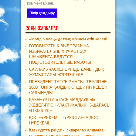
комментариев.
СОҢҒЫ ЖАЗБАЛАР
«Мөлдір өлең» ұлттық жобасы өтіп келеді
ГОТОВНОСТЬ К ВЫБОРАМ: НА
ИЗБИРАТЕЛЬНЫХ УЧАСТКАХ
ШЫМКЕНТА ВЕДУТСЯ
ПОДГОТОВИТЕЛЬНЫЕ РАБОТЫ
САЙЛАУ УЧАСКЕЛЕРІНДЕ ДАЙЫНДЫҚ
ЖҰМЫСТАРЫ ЖҮРГІЗІЛУДЕ
ПРЕЗИДЕНТ ТАПСЫРМАСЫ: ТӘУЛІГІНЕ
1000 ТОННА ҚАЛДЫҚ ӨҢДЕЙТІН КЕШЕН
САЛЫНАДЫ
ҚАЗЫҒҰРТТА «ТАСЫМАЛДАУШЫ»
ЖЕДЕЛ-ПРОФИЛАКТИКАЛЫҚ ІС-ШАРАСЫ
ӨТКІЗІЛУДЕ
ҚОС НҰРЕКЕМ – ТҮРКІСТАНҒА ДОС
НҰРЕКЕМ!..
Қазығұртта рейдтік іс-шаралар алдында
полиция қызметкерлеріне түсіндіру