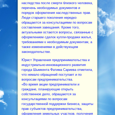
наследства после смерти близкого человека,
перечень необходимых документов и
порядок оформления наследственных прав.
Люди старшего поколения нередко
обращаются за консультациями по вопросам
составления завещания. Кроме того,
актуальными остаются вопросы, связанные с
оформлением сделок купли-продажи жилья,
требованиями к необходимым документам, а
также изменениями в действующем
законодательстве.
Юрист Управления предпринимательства и
индустриально-инновационного развития
города Шымкента Фатима Сариева отметила,
что немало обращений поступает и по
вопросам предпринимательства.
«Во время акции предприниматели и
граждане, планирующие открыть
собственное дело, обращаются за
консультациями по вопросам
государственной поддержки бизнеса, защиты
прав субъектов предпринимательства,
оформления земельных участков, получения