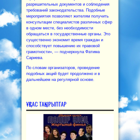
разрешительных документов и соблюдения
требований законодательства. Подобные
мероприятия позволяют жителям получить
консультации специалистов различных сфер
в одном месте, без необходимости
обращаться в государственные органы. Это
существенно экономит время граждан и
способствует повышению их правовой
грамотности», — подчеркнула Фатима
Сариева.
По словам организаторов, проведение
подобных акций будет продолжено и в
дальнейшем на регулярной основе.
ҰҚСАС ТАҚЫРЫПТАР