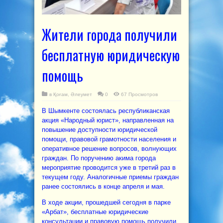
Жители города получили
бесплатную юридическую
помощь
в
Қоғам
,
Әлеумет
0
67 Просмотров
В Шымкенте состоялась республиканская
акция «Народный юрист», направленная на
повышение доступности юридической
помощи, правовой грамотности населения и
оперативное решение вопросов, волнующих
граждан. По поручению акима города
мероприятие проводится уже в третий раз в
текущем году. Аналогичные приемы граждан
ранее состоялись в конце апреля и мая.
В ходе акции, прошедшей сегодня в парке
«Арбат», бесплатные юридические
консультации и правовую помощь получили