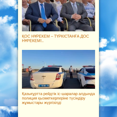
ҚОС НҰРЕКЕМ – ТҮРКІСТАНҒА ДОС
НҰРЕКЕМ!..
Қазығұртта рейдтік іс-шаралар алдында
полиция қызметкерлеріне түсіндіру
жұмыстары жүргізілді