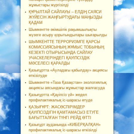
жұмыстары жүргізілді
ҚҰРЫЛТАЙ САЙЛАУЫ – ЕЛДІҢ САЯСИ
ЖҮЙЕСІН ЖАҢҒЫРТУДАҒЫ МАҢЫЗДЫ
ҚАДАМ
Шымкентте әкімшілік рақымшылықты
жүзеге асыру қорытындылары шығарылды
ШЫМКЕНТТЕ ТЕРРОРИЗМГЕ ҚАРСЫ
КОМИССИЯСЫНЫҢ ЖҰМЫС ТОБЫНЫҢ
КЕЗЕКТІ ОТЫРЫСЫНДА САЙЛАУ
УЧАСКЕЛЕРІНДЕГІ ҚАУІПСІЗДІК
МӘСЕЛЕСІ ҚАРАЛДЫ
Қазығұртта «Ауладағы қабылдау» акциясы
өткізілуде
Шымкентте «Таза Қазақстан» экологиялық
акциясы аясындағы жұмыстар жалғасуда
Қазығұртта «Қауіпсіз үй» жедел
профилактикалық іс-шарасы өтуде
ҚАЗЫҒҰРТ: ЖАСӨСПІРІМДЕР
ҚАУІПСІЗДІГІН ҚАМТАМАСЫЗ ЕТУГЕ
БАҒЫТТАЛҒАН ТҮНГІ РЕЙД ӨТТІ
Қазығұрт ауданында «КИБЕРҚАЛҚАН»
профилактикалық іс-шарасы өткізілді