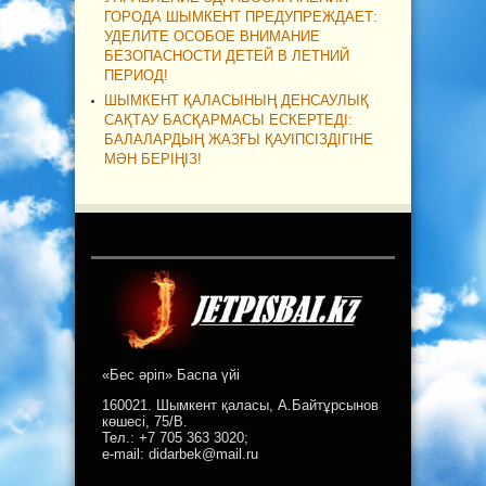
ГОРОДА ШЫМКЕНТ ПРЕДУПРЕЖДАЕТ:
УДЕЛИТЕ ОСОБОЕ ВНИМАНИЕ
БЕЗОПАСНОСТИ ДЕТЕЙ В ЛЕТНИЙ
ПЕРИОД!
ШЫМКЕНТ ҚАЛАСЫНЫҢ ДЕНСАУЛЫҚ
САҚТАУ БАСҚАРМАСЫ ЕСКЕРТЕДІ:
БАЛАЛАРДЫҢ ЖАЗҒЫ ҚАУІПСІЗДІГІНЕ
МӘН БЕРІҢІЗ!
«Бес әріп» Баспа үйі
160021. Шымкент қаласы, А.Байтұрсынов
көшесі, 75/В.
Тел.: +7 705 363 3020;
e-mail: didarbek@mail.ru