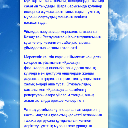
Күй тартып қана қоймай, шеберлердің тәлімді
сабағын тыңдады. Шара барысында қолөнер
иелері өз жұмыстарын таныстырып, ұлттық
мұраны сақтаудың маңызын кеңінен
насихаттады.
Ұйымдастырушылар мерекелік іс-шараның
Қазақстан Республикасы Конституциясының
күшіне ену кезеңімен сабақтастырыла
ұйымдастырылғанын атап өтті.
Мерекелік кештің көркін «Шымкент концерт»
концерттік ұйымының «Қаратау»
фольклорлық ансамблі орындаған халық
күйлері мен дәстүрлі әншілердің жанды
дауыста шырқалған терме-толғаулары және
халық әндері аша түсті. Этноауылдың
самалы мен «Қаратау» ансамблінің
репертуары өзара үйлесім тапқан, ашық
аспан астында ерекше концерт өтті.
Ұлттық домбыра күніне арналған мерекенің
басты мақсаты қазақтың қасиетті аспабының
тарихи әрі рухани құндылығын кеңінен
дәріптеу, ұлттық мұраны жас ұрпақтың