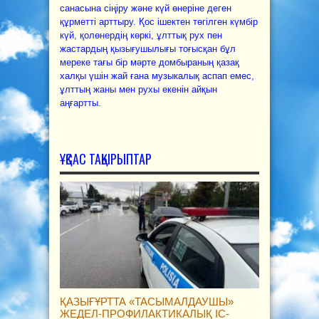
санасына сіңіру және күй өнеріне деген
құрметті арттыру. Қос ішектен төгілген күмбір
күй, қолөнердің көркі, ұлттық рух пен
жастардың қызығушылығы тоғысқан бұл
мереке тағы бір мәрте домбыраның қазақ
халқы үшін жай ғана музыкалық аспап емес,
ұлттың жаны мен рухы екенін айқын
аңғартты.
ҰҚСАС ТАҚЫРЫПТАР
ҚАЗЫҒҰРТТА «ТАСЫМАЛДАУШЫ»
ЖЕДЕЛ-ПРОФИЛАКТИКАЛЫҚ ІС-