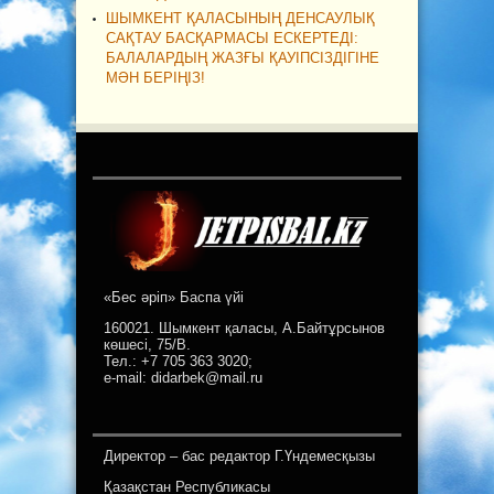
ШЫМКЕНТ ҚАЛАСЫНЫҢ ДЕНСАУЛЫҚ
САҚТАУ БАСҚАРМАСЫ ЕСКЕРТЕДІ:
БАЛАЛАРДЫҢ ЖАЗҒЫ ҚАУІПСІЗДІГІНЕ
МӘН БЕРІҢІЗ!
«Бес әріп» Баспа үйі
160021. Шымкент қаласы, А.Байтұрсынов
көшесі, 75/В.
Тел.: +7 705 363 3020;
e-mail: didarbek@mail.ru
Директор – бас редактор Г.Үндемесқызы
Қазақстан Республикасы