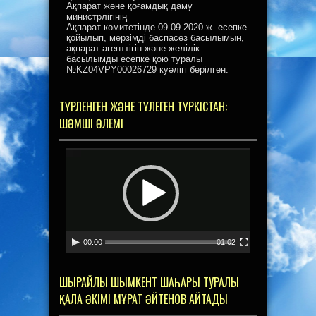
Ақпарат және қоғамдық даму
министрлігінің
Ақпарат комитетінде 09.09.2020 ж. есепке
қойылып, мерзімді баспасөз басылымын,
ақпарат агенттігін және желілік
басылымды есепке қою туралы
№KZ04VPY00026729 куәлігі берілген.
ТҮРЛЕНГЕН ЖӘНЕ ТҮЛЕГЕН ТҮРКІСТАН:
ШӘМШІ ӘЛЕМІ
Видеоплеер
00:00
01:02
ШЫРАЙЛЫ ШЫМКЕНТ ШАҺАРЫ ТУРАЛЫ
ҚАЛА ӘКІМІ МҰРАТ ӘЙТЕНОВ АЙТАДЫ