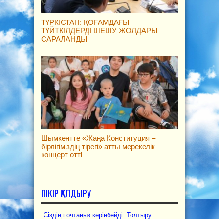
ТҮРКІСТАН: ҚОҒАМДАҒЫ
ТҮЙТКІЛДЕРДІ ШЕШУ ЖОЛДАРЫ
САРАЛАНДЫ
Шымкентте «Жаңа Конституция –
бірлігіміздің тірегі» атты мерекелік
концерт өтті
ПІКІР ҚАЛДЫРУ
Сіздің почтаңыз көрінбейді. Толтыру