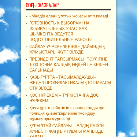
СОҢҒЫ ЖАЗБАЛАР
«Мөлдір өлең» ұлттық жобасы өтіп келеді
ГОТОВНОСТЬ К ВЫБОРАМ: НА
ИЗБИРАТЕЛЬНЫХ УЧАСТКАХ
ШЫМКЕНТА ВЕДУТСЯ
ПОДГОТОВИТЕЛЬНЫЕ РАБОТЫ
САЙЛАУ УЧАСКЕЛЕРІНДЕ ДАЙЫНДЫҚ
ЖҰМЫСТАРЫ ЖҮРГІЗІЛУДЕ
ПРЕЗИДЕНТ ТАПСЫРМАСЫ: ТӘУЛІГІНЕ
1000 ТОННА ҚАЛДЫҚ ӨҢДЕЙТІН КЕШЕН
САЛЫНАДЫ
ҚАЗЫҒҰРТТА «ТАСЫМАЛДАУШЫ»
ЖЕДЕЛ-ПРОФИЛАКТИКАЛЫҚ ІС-ШАРАСЫ
ӨТКІЗІЛУДЕ
ҚОС НҰРЕКЕМ – ТҮРКІСТАНҒА ДОС
НҰРЕКЕМ!..
Қазығұртта рейдтік іс-шаралар алдында
полиция қызметкерлеріне түсіндіру
жұмыстары жүргізілді
ҚҰРЫЛТАЙ САЙЛАУЫ – ЕЛДІҢ САЯСИ
ЖҮЙЕСІН ЖАҢҒЫРТУДАҒЫ МАҢЫЗДЫ
ҚАДАМ