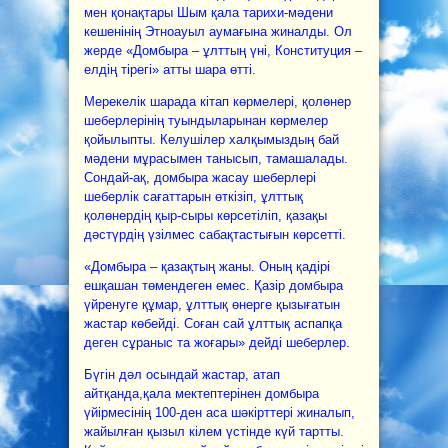
мен қонақтары Шым қала тарихи-мәдени
кешенінің Этноауыл аумағына жиналды. Ол
жерде «Домбыра – ұлттың үні, Конституция –
елдің тірегі» атты шара өтті.
Мерекелік шарада кітап көрмелері, қолөнер
шеберлерінің туындыларынан көрмелер
қойылыпты. Келушілер халқымыздың бай
мәдени мұрасымен танысып, тамашалады.
Сондай-ақ, домбыра жасау шеберлері
шеберлік сағаттарын өткізіп, ұлттық
қолөнердің қыр-сыры көрсетіліп, қазақы
дәстүрдің үзілмес сабақтастығын көрсетті.
«Домбыра – қазақтың жаны. Оның қадірі
ешқашан төмендеген емес. Қазір домбыра
үйренуге құмар, ұлттық өнерге қызығатын
жастар көбейді. Соған сай ұлттық аспапқа
деген сұраныс та жоғары» дейді шеберлер.
Бүгін дәл осындай жастар, атап
айтқанда,қала мектептерінен домбыра
үйірмесінің 100-ден аса шәкірттері жиналып,
жайылған қызыл кілем үстінде күй тартты.