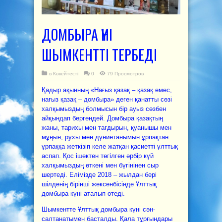
ДОМБЫРА ҮНІ
ШЫМКЕНТТІ ТЕРБЕДІ
в
Көкейтесті
0
79 Просмотров
Қадыр ақынның «Нағыз қазақ – қазақ емес,
нағыз қазақ – домбыра» деген қанатты сөзі
халқымыздың болмысын бір ауыз сөзбен
айқындап бергендей. Домбыра қазақтың
жаны, тарихы мен тағдырын, қуанышы мен
мұңын, рухы мен дүниетанымын ұрпақтан
ұрпаққа жеткізіп келе жатқан қасиетті ұлттық
аспап. Қос ішектен төгілген әрбір күй
халқымыздың өткені мен бүгінінен сыр
шертеді. Елімізде 2018 – жылдан бері
шілденің бірінші жексенбісінде Ұлттық
домбыра күні аталып өтеді.
Шымкентте Ұлттық домбыра күні сән-
салтанатымен басталды. Қала тұрғындары