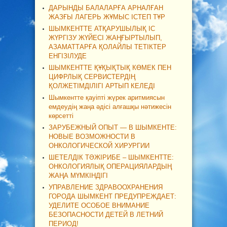
ДАРЫНДЫ БАЛАЛАРҒА АРНАЛҒАН
ЖАЗҒЫ ЛАГЕРЬ ЖҰМЫС ІСТЕП ТҰР
ШЫМКЕНТТЕ АТҚАРУШЫЛЫҚ ІС
ЖҮРГІЗУ ЖҮЙЕСІ ЖАҢҒЫРТЫЛЫП,
АЗАМАТТАРҒА ҚОЛАЙЛЫ ТЕТІКТЕР
ЕНГІЗІЛУДЕ
ШЫМКЕНТТЕ ҚҰҚЫҚТЫҚ КӨМЕК ПЕН
ЦИФРЛЫҚ СЕРВИСТЕРДІҢ
ҚОЛЖЕТІМДІЛІГІ АРТЫП КЕЛЕДІ
Шымкентте қауіпті жүрек аритмиясын
емдеудің жаңа әдісі алғашқы нәтижесін
көрсетті
ЗАРУБЕЖНЫЙ ОПЫТ — В ШЫМКЕНТЕ:
НОВЫЕ ВОЗМОЖНОСТИ В
ОНКОЛОГИЧЕСКОЙ ХИРУРГИИ
ШЕТЕЛДІК ТӘЖІРИБЕ – ШЫМКЕНТТЕ:
ОНКОЛОГИЯЛЫҚ ОПЕРАЦИЯЛАРДЫҢ
ЖАҢА МҮМКІНДІГІ
УПРАВЛЕНИЕ ЗДРАВООХРАНЕНИЯ
ГОРОДА ШЫМКЕНТ ПРЕДУПРЕЖДАЕТ:
УДЕЛИТЕ ОСОБОЕ ВНИМАНИЕ
БЕЗОПАСНОСТИ ДЕТЕЙ В ЛЕТНИЙ
ПЕРИОД!