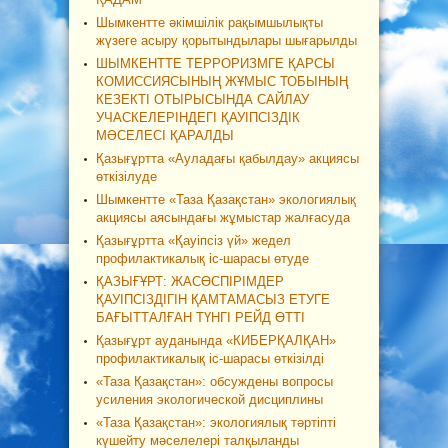
Шымкентте әкімшілік рақымшылықты
жүзеге асыру қорытындылары шығарылды
ШЫМКЕНТТЕ ТЕРРОРИЗМГЕ ҚАРСЫ
КОМИССИЯСЫНЫҢ ЖҰМЫС ТОБЫНЫҢ
КЕЗЕКТІ ОТЫРЫСЫНДА САЙЛАУ
УЧАСКЕЛЕРІНДЕГІ ҚАУІПСІЗДІК
МӘСЕЛЕСІ ҚАРАЛДЫ
Қазығұртта «Ауладағы қабылдау» акциясы
өткізілуде
Шымкентте «Таза Қазақстан» экологиялық
акциясы аясындағы жұмыстар жалғасуда
Қазығұртта «Қауіпсіз үй» жедел
профилактикалық іс-шарасы өтуде
ҚАЗЫҒҰРТ: ЖАСӨСПІРІМДЕР
ҚАУІПСІЗДІГІН ҚАМТАМАСЫЗ ЕТУГЕ
БАҒЫТТАЛҒАН ТҮНГІ РЕЙД ӨТТІ
Қазығұрт ауданында «КИБЕРҚАЛҚАН»
профилактикалық іс-шарасы өткізілді
«Таза Қазақстан»: обсуждены вопросы
усиления экологической дисциплины
«Таза Қазақстан»: экологиялық тәртіпті
күшейту мәселелері талқыланды