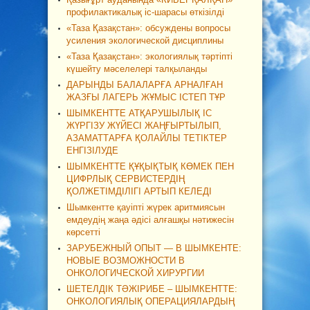
профилактикалық іс-шарасы өткізілді
«Таза Қазақстан»: обсуждены вопросы
усиления экологической дисциплины
«Таза Қазақстан»: экологиялық тәртіпті
күшейту мәселелері талқыланды
ДАРЫНДЫ БАЛАЛАРҒА АРНАЛҒАН
ЖАЗҒЫ ЛАГЕРЬ ЖҰМЫС ІСТЕП ТҰР
ШЫМКЕНТТЕ АТҚАРУШЫЛЫҚ ІС
ЖҮРГІЗУ ЖҮЙЕСІ ЖАҢҒЫРТЫЛЫП,
АЗАМАТТАРҒА ҚОЛАЙЛЫ ТЕТІКТЕР
ЕНГІЗІЛУДЕ
ШЫМКЕНТТЕ ҚҰҚЫҚТЫҚ КӨМЕК ПЕН
ЦИФРЛЫҚ СЕРВИСТЕРДІҢ
ҚОЛЖЕТІМДІЛІГІ АРТЫП КЕЛЕДІ
Шымкентте қауіпті жүрек аритмиясын
емдеудің жаңа әдісі алғашқы нәтижесін
көрсетті
ЗАРУБЕЖНЫЙ ОПЫТ — В ШЫМКЕНТЕ:
НОВЫЕ ВОЗМОЖНОСТИ В
ОНКОЛОГИЧЕСКОЙ ХИРУРГИИ
ШЕТЕЛДІК ТӘЖІРИБЕ – ШЫМКЕНТТЕ:
ОНКОЛОГИЯЛЫҚ ОПЕРАЦИЯЛАРДЫҢ