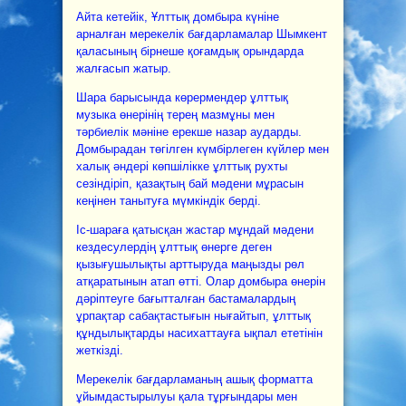
Айта кетейік, Ұлттық домбыра күніне
арналған мерекелік бағдарламалар Шымкент
қаласының бірнеше қоғамдық орындарда
жалғасып жатыр.
Шара барысында көрермендер ұлттық
музыка өнерінің терең мазмұны мен
тәрбиелік мәніне ерекше назар аударды.
Домбырадан төгілген күмбірлеген күйлер мен
халық әндері көпшілікке ұлттық рухты
сезіндіріп, қазақтың бай мәдени мұрасын
кеңінен танытуға мүмкіндік берді.
Іс-шараға қатысқан жастар мұндай мәдени
кездесулердің ұлттық өнерге деген
қызығушылықты арттыруда маңызды рөл
атқаратынын атап өтті. Олар домбыра өнерін
дәріптеуге бағытталған бастамалардың
ұрпақтар сабақтастығын нығайтып, ұлттық
құндылықтарды насихаттауға ықпал ететінін
жеткізді.
Мерекелік бағдарламаның ашық форматта
ұйымдастырылуы қала тұрғындары мен