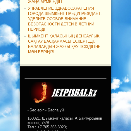
ЖАҢА МҮМКІНДІГІ
УПРАВЛЕНИЕ ЗДРАВООХРАНЕНИЯ
ГОРОДА ШЫМКЕНТ ПРЕДУПРЕЖДАЕТ:
УДЕЛИТЕ ОСОБОЕ ВНИМАНИЕ
БЕЗОПАСНОСТИ ДЕТЕЙ В ЛЕТНИЙ
ПЕРИОД!
ШЫМКЕНТ ҚАЛАСЫНЫҢ ДЕНСАУЛЫҚ
САҚТАУ БАСҚАРМАСЫ ЕСКЕРТЕДІ:
БАЛАЛАРДЫҢ ЖАЗҒЫ ҚАУІПСІЗДІГІНЕ
МӘН БЕРІҢІЗ!
«Бес әріп» Баспа үйі
160021. Шымкент қаласы, А.Байтұрсынов
көшесі, 75/В.
Тел.: +7 705 363 3020;