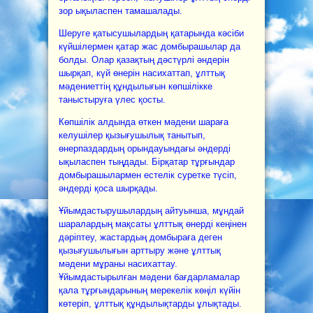
зор ықыласпен тамашалады.
Шеруге қатысушылардың қатарында кәсіби
күйшілермен қатар жас домбырашылар да
болды. Олар қазақтың дәстүрлі әндерін
шырқап, күй өнерін насихаттап, ұлттық
мәдениеттің құндылығын көпшілікке
таныстыруға үлес қосты.
Көпшілік алдында өткен мәдени шараға
келушілер қызығушылық танытып,
өнерпаздардың орындауындағы әндерді
ықыласпен тыңдады. Бірқатар тұрғындар
домбырашылармен естелік суретке түсіп,
әндерді қоса шырқады.
Ұйымдастырушылардың айтуынша, мұндай
шаралардың мақсаты ұлттық өнерді кеңінен
дәріптеу, жастардың домбыраға деген
қызығушылығын арттыру және ұлттық
мәдени мұраны насихаттау.
Ұйымдастырылған мәдени бағдарламалар
қала тұрғындарының мерекелік көңіл күйін
көтеріп, ұлттық құндылықтарды ұлықтады.