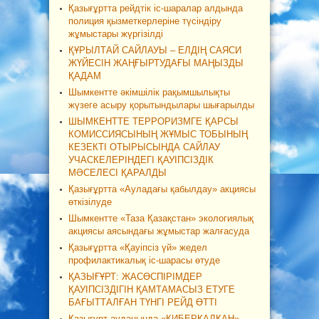
Қазығұртта рейдтік іс-шаралар алдында
полиция қызметкерлеріне түсіндіру
жұмыстары жүргізілді
ҚҰРЫЛТАЙ САЙЛАУЫ – ЕЛДІҢ САЯСИ
ЖҮЙЕСІН ЖАҢҒЫРТУДАҒЫ МАҢЫЗДЫ
ҚАДАМ
Шымкентте әкімшілік рақымшылықты
жүзеге асыру қорытындылары шығарылды
ШЫМКЕНТТЕ ТЕРРОРИЗМГЕ ҚАРСЫ
КОМИССИЯСЫНЫҢ ЖҰМЫС ТОБЫНЫҢ
КЕЗЕКТІ ОТЫРЫСЫНДА САЙЛАУ
УЧАСКЕЛЕРІНДЕГІ ҚАУІПСІЗДІК
МӘСЕЛЕСІ ҚАРАЛДЫ
Қазығұртта «Ауладағы қабылдау» акциясы
өткізілуде
Шымкентте «Таза Қазақстан» экологиялық
акциясы аясындағы жұмыстар жалғасуда
Қазығұртта «Қауіпсіз үй» жедел
профилактикалық іс-шарасы өтуде
ҚАЗЫҒҰРТ: ЖАСӨСПІРІМДЕР
ҚАУІПСІЗДІГІН ҚАМТАМАСЫЗ ЕТУГЕ
БАҒЫТТАЛҒАН ТҮНГІ РЕЙД ӨТТІ
Қазығұрт ауданында «КИБЕРҚАЛҚАН»