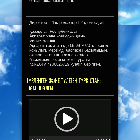
e-mail: didarbek@mail.ru
Директор – бас редактор Г.Үндемесқызы
Қазақстан Республикасы
Ақпарат және қоғамдық даму
министрлігінің
Ақпарат комитетінде 09.09.2020 ж. есепке
қойылып, мерзімді баспасөз басылымын,
ақпарат агенттігін және желілік
басылымды есепке қою туралы
№KZ04VPY00026729 куәлігі берілген.
ТҮРЛЕНГЕН ЖӘНЕ ТҮЛЕГЕН ТҮРКІСТАН:
ШӘМШІ ӘЛЕМІ
Видеоплеер