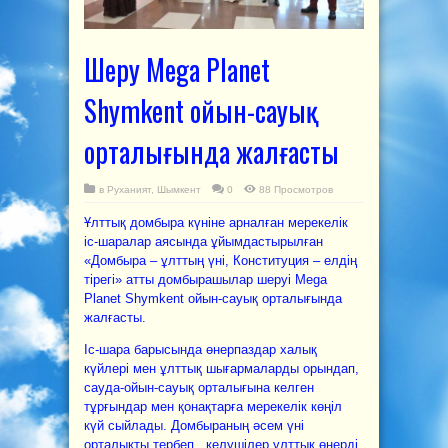
Шеру Mega Planet
Shymkent ойын-сауық
орталығында жалғасты
в
Руханият
,
Шымкент
0
88 Просмотров
Ұлттық домбыра күніне арналған мерекелік
іс-шаралар аясында ұйымдастырылған
«Домбыра – ұлттың үні, Конституция – елдің
тірегі» атты домбырашылар шеруі Mega
Planet Shymkent ойын-сауық орталығында
жалғасты.
Іс-шара барысында өнерпаздар халық
күйлері мен ұлттық шығармаларды орындап,
сауда-ойын-сауық орталығына келген
тұрғындар мен қонақтарға мерекелік көңіл
күй сыйлады. Домбыраның әсем үні
орталықты тербеп, келушілер ұлттық өнерді