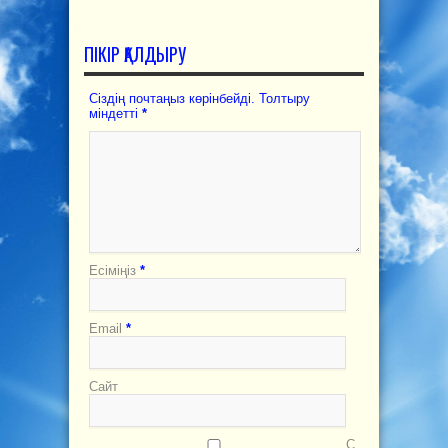
ПІКІР ҚАЛДЫРУ
Сіздің почтаңыз көрінбейді. Толтыру
міндетті
*
Есіміңіз
*
Email
*
Сайт
С