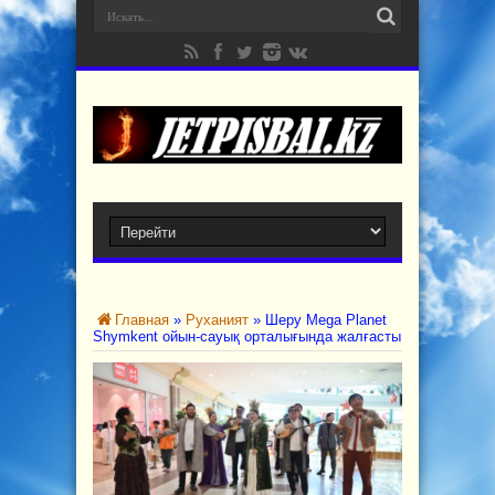
Главная
»
Руханият
»
Шеру Mega Planet
Shymkent ойын-сауық орталығында жалғасты