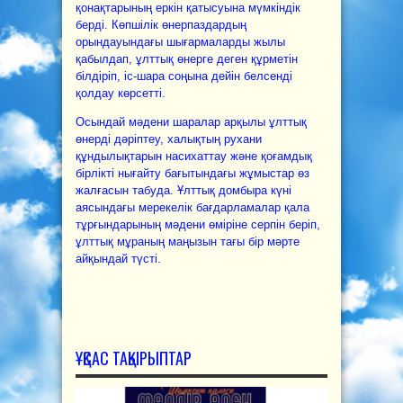
қонақтарының еркін қатысуына мүмкіндік
берді. Көпшілік өнерпаздардың
орындауындағы шығармаларды жылы
қабылдап, ұлттық өнерге деген құрметін
білдіріп, іс-шара соңына дейін белсенді
қолдау көрсетті.
Осындай мәдени шаралар арқылы ұлттық
өнерді дәріптеу, халықтың рухани
құндылықтарын насихаттау және қоғамдық
бірлікті нығайту бағытындағы жұмыстар өз
жалғасын табуда. Ұлттық домбыра күні
аясындағы мерекелік бағдарламалар қала
тұрғындарының мәдени өміріне серпін беріп,
ұлттық мұраның маңызын тағы бір мәрте
айқындай түсті.
ҰҚСАС ТАҚЫРЫПТАР