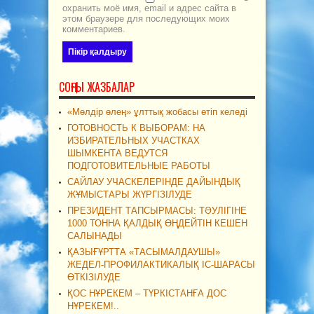
охранить моё имя, email и адрес сайта в
этом браузере для последующих моих
комментариев.
СОҢҒЫ ЖАЗБАЛАР
«Мөлдір өлең» ұлттық жобасы өтіп келеді
ГОТОВНОСТЬ К ВЫБОРАМ: НА
ИЗБИРАТЕЛЬНЫХ УЧАСТКАХ
ШЫМКЕНТА ВЕДУТСЯ
ПОДГОТОВИТЕЛЬНЫЕ РАБОТЫ
САЙЛАУ УЧАСКЕЛЕРІНДЕ ДАЙЫНДЫҚ
ЖҰМЫСТАРЫ ЖҮРГІЗІЛУДЕ
ПРЕЗИДЕНТ ТАПСЫРМАСЫ: ТӘУЛІГІНЕ
1000 ТОННА ҚАЛДЫҚ ӨҢДЕЙТІН КЕШЕН
САЛЫНАДЫ
ҚАЗЫҒҰРТТА «ТАСЫМАЛДАУШЫ»
ЖЕДЕЛ-ПРОФИЛАКТИКАЛЫҚ ІС-ШАРАСЫ
ӨТКІЗІЛУДЕ
ҚОС НҰРЕКЕМ – ТҮРКІСТАНҒА ДОС
НҰРЕКЕМ!..