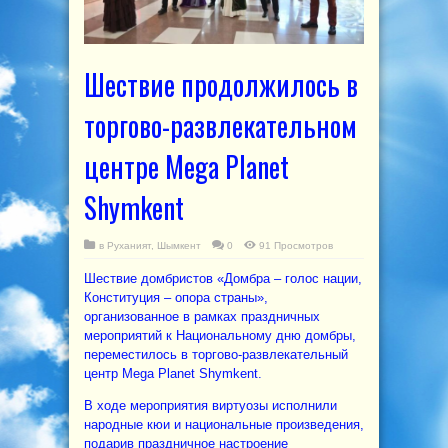
Шествие продолжилось в
торгово-развлекательном
центре Mega Planet
Shymkent
в
Руханият
,
Шымкент
0
91 Просмотров
Шествие домбристов «Домбра – голос нации,
Конституция – опора страны»,
организованное в рамках праздничных
мероприятий к Национальному дню домбры,
переместилось в торгово-развлекательный
центр Mega Planet Shymkent.
В ходе мероприятия виртуозы исполнили
народные кюи и национальные произведения,
подарив праздничное настроение