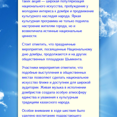
таких акций — широкая популяризация
национального искусства, пробуждение у
молодежи интереса к домбре и продвижение
культурного наследия народа. Яркая
культурная программа не только подняла
настроение жителям города, но и
возвеличила истинные национальные
ценности.
Стоит отметить, что праздничные
мероприятия, посвященные Национальному
дню домбры, продолжаются и на других
общественных площадках Шымкента.
Участники мероприятия отметили, что
подобные выступления в общественных
местах позволяют сделать национальное
искусство ближе и доступнее для широкой
аудитории. Живая музыка в исполнении
домбристов создала особую атмосферу
единства и уважения к культурным
традициям казахского народа.
Особое внимание в ходе шествия было
уделено воспитанию подрастающего