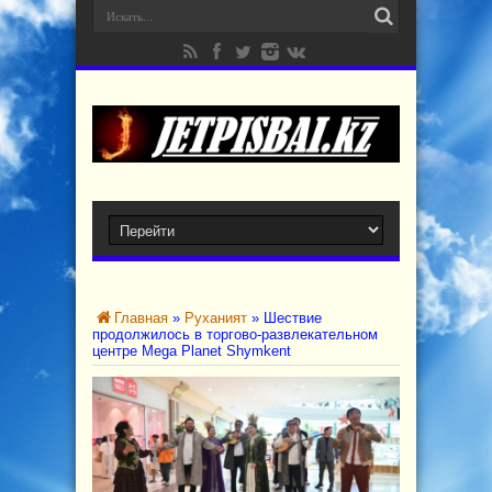
Главная
»
Руханият
»
Шествие
продолжилось в торгово-развлекательном
центре Mega Planet Shymkent