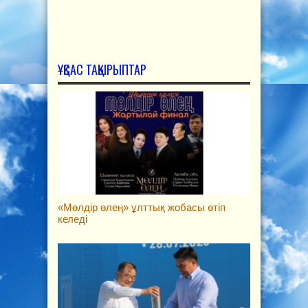
ҰҚСАС ТАҚЫРЫПТАР
«Мөлдір өлең» ұлттық жобасы өтіп
келеді