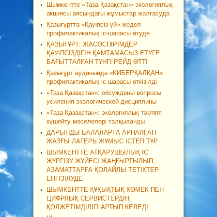
Шымкентте «Таза Қазақстан» экологиялық
акциясы аясындағы жұмыстар жалғасуда
Қазығұртта «Қауіпсіз үй» жедел
профилактикалық іс-шарасы өтуде
ҚАЗЫҒҰРТ: ЖАСӨСПІРІМДЕР
ҚАУІПСІЗДІГІН ҚАМТАМАСЫЗ ЕТУГЕ
БАҒЫТТАЛҒАН ТҮНГІ РЕЙД ӨТТІ
Қазығұрт ауданында «КИБЕРҚАЛҚАН»
профилактикалық іс-шарасы өткізілді
«Таза Қазақстан»: обсуждены вопросы
усиления экологической дисциплины
«Таза Қазақстан»: экологиялық тәртіпті
күшейту мәселелері талқыланды
ДАРЫНДЫ БАЛАЛАРҒА АРНАЛҒАН
ЖАЗҒЫ ЛАГЕРЬ ЖҰМЫС ІСТЕП ТҰР
ШЫМКЕНТТЕ АТҚАРУШЫЛЫҚ ІС
ЖҮРГІЗУ ЖҮЙЕСІ ЖАҢҒЫРТЫЛЫП,
АЗАМАТТАРҒА ҚОЛАЙЛЫ ТЕТІКТЕР
ЕНГІЗІЛУДЕ
ШЫМКЕНТТЕ ҚҰҚЫҚТЫҚ КӨМЕК ПЕН
ЦИФРЛЫҚ СЕРВИСТЕРДІҢ
ҚОЛЖЕТІМДІЛІГІ АРТЫП КЕЛЕДІ