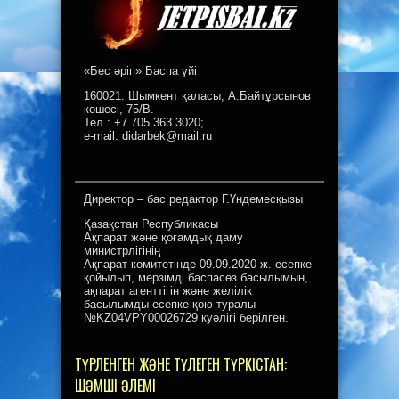
«Бес әріп» Баспа үйі
160021. Шымкент қаласы, А.Байтұрсынов
көшесі, 75/В.
Тел.: +7 705 363 3020;
e-mail: didarbek@mail.ru
Директор – бас редактор Г.Үндемесқызы
Қазақстан Республикасы
Ақпарат және қоғамдық даму
министрлігінің
Ақпарат комитетінде 09.09.2020 ж. есепке
қойылып, мерзімді баспасөз басылымын,
ақпарат агенттігін және желілік
басылымды есепке қою туралы
№KZ04VPY00026729 куәлігі берілген.
ТҮРЛЕНГЕН ЖӘНЕ ТҮЛЕГЕН ТҮРКІСТАН:
ШӘМШІ ӘЛЕМІ