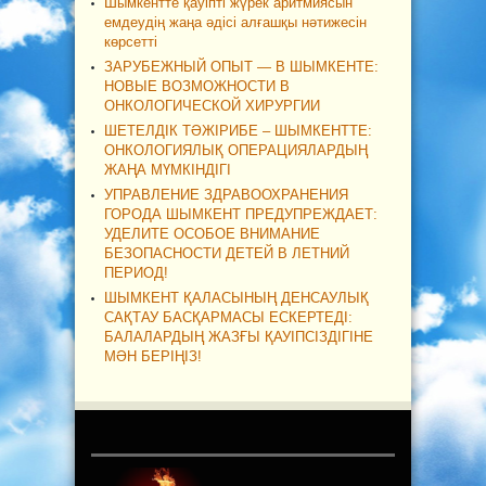
Шымкентте қауіпті жүрек аритмиясын
емдеудің жаңа әдісі алғашқы нәтижесін
көрсетті
ЗАРУБЕЖНЫЙ ОПЫТ — В ШЫМКЕНТЕ:
НОВЫЕ ВОЗМОЖНОСТИ В
ОНКОЛОГИЧЕСКОЙ ХИРУРГИИ
ШЕТЕЛДІК ТӘЖІРИБЕ – ШЫМКЕНТТЕ:
ОНКОЛОГИЯЛЫҚ ОПЕРАЦИЯЛАРДЫҢ
ЖАҢА МҮМКІНДІГІ
УПРАВЛЕНИЕ ЗДРАВООХРАНЕНИЯ
ГОРОДА ШЫМКЕНТ ПРЕДУПРЕЖДАЕТ:
УДЕЛИТЕ ОСОБОЕ ВНИМАНИЕ
БЕЗОПАСНОСТИ ДЕТЕЙ В ЛЕТНИЙ
ПЕРИОД!
ШЫМКЕНТ ҚАЛАСЫНЫҢ ДЕНСАУЛЫҚ
САҚТАУ БАСҚАРМАСЫ ЕСКЕРТЕДІ:
БАЛАЛАРДЫҢ ЖАЗҒЫ ҚАУІПСІЗДІГІНЕ
МӘН БЕРІҢІЗ!