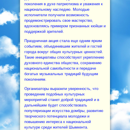
поколения в духе патриотизма и уважения к
национальному наследию. Молодые
исполнители получили возможность
продемонстрировать свое мастерство,
вдохновляясь примером признанных кюйши и
поддержкой зрителей.
Праздничная акция стала еще одним ярким
событием, объединившим жителей и гостей
города вокруг общих культурных ценностей.
Такие инициативы способствуют укреплению
духовного единства общества, сохранению
национальной самобытности и передаче
богатых музыкальных традиций будущим
поколениям.
Организаторы выразили уверенность, что
проведение подобных культурных
мероприятий станет доброй традицией и в
дальнейшем будет способствовать
популяризации искусства домбры, развитию
творческого потенциала молодежи и
повышению интереса к национальной
культуре среди жителей Шымкента.