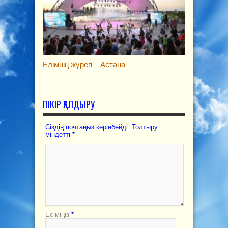
Елімнің жүрегі – Астана
ПІКІР ҚАЛДЫРУ
Сіздің почтаңыз көрінбейді. Толтыру
міндетті
*
Есіміңіз
*