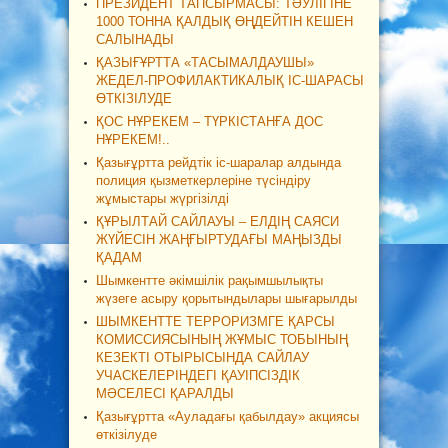
ПРЕЗИДЕНТ ТАПСЫРМАСЫ: ТӘУЛІГІНЕ
1000 ТОННА ҚАЛДЫҚ ӨҢДЕЙТІН КЕШЕН
САЛЫНАДЫ
ҚАЗЫҒҰРТТА «ТАСЫМАЛДАУШЫ»
ЖЕДЕЛ-ПРОФИЛАКТИКАЛЫҚ ІС-ШАРАСЫ
ӨТКІЗІЛУДЕ
ҚОС НҰРЕКЕМ – ТҮРКІСТАНҒА ДОС
НҰРЕКЕМ!..
Қазығұртта рейдтік іс-шаралар алдында
полиция қызметкерлеріне түсіндіру
жұмыстары жүргізілді
ҚҰРЫЛТАЙ САЙЛАУЫ – ЕЛДІҢ САЯСИ
ЖҮЙЕСІН ЖАҢҒЫРТУДАҒЫ МАҢЫЗДЫ
ҚАДАМ
Шымкентте әкімшілік рақымшылықты
жүзеге асыру қорытындылары шығарылды
ШЫМКЕНТТЕ ТЕРРОРИЗМГЕ ҚАРСЫ
КОМИССИЯСЫНЫҢ ЖҰМЫС ТОБЫНЫҢ
КЕЗЕКТІ ОТЫРЫСЫНДА САЙЛАУ
УЧАСКЕЛЕРІНДЕГІ ҚАУІПСІЗДІК
МӘСЕЛЕСІ ҚАРАЛДЫ
Қазығұртта «Ауладағы қабылдау» акциясы
өткізілуде