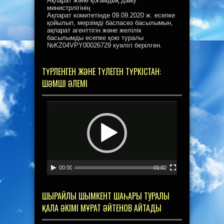
Ақпарат және қоғамдық даму
министрлігінің
Ақпарат комитетінде 09.09.2020 ж. есепке
қойылып, мерзімді баспасөз басылымын,
ақпарат агенттігін және желілік
басылымды есепке қою туралы
№KZ04VPY00026729 куәлігі берілген.
ТҮРЛЕНГЕН ЖӘНЕ ТҮЛЕГЕН ТҮРКІСТАН:
ШӘМШІ ӘЛЕМІ
Видеоплеер
00:00
01:02
ШЫРАЙЛЫ ШЫМКЕНТ ШАҺАРЫ ТУРАЛЫ
ҚАЛА ӘКІМІ МҰРАТ ӘЙТЕНОВ АЙТАДЫ