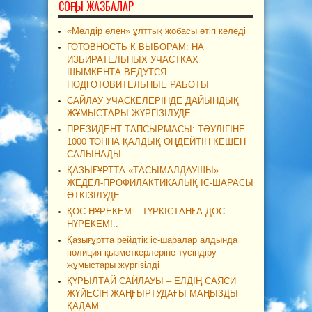
СОҢҒЫ ЖАЗБАЛАР
«Мөлдір өлең» ұлттық жобасы өтіп келеді
ГОТОВНОСТЬ К ВЫБОРАМ: НА
ИЗБИРАТЕЛЬНЫХ УЧАСТКАХ
ШЫМКЕНТА ВЕДУТСЯ
ПОДГОТОВИТЕЛЬНЫЕ РАБОТЫ
САЙЛАУ УЧАСКЕЛЕРІНДЕ ДАЙЫНДЫҚ
ЖҰМЫСТАРЫ ЖҮРГІЗІЛУДЕ
ПРЕЗИДЕНТ ТАПСЫРМАСЫ: ТӘУЛІГІНЕ
1000 ТОННА ҚАЛДЫҚ ӨҢДЕЙТІН КЕШЕН
САЛЫНАДЫ
ҚАЗЫҒҰРТТА «ТАСЫМАЛДАУШЫ»
ЖЕДЕЛ-ПРОФИЛАКТИКАЛЫҚ ІС-ШАРАСЫ
ӨТКІЗІЛУДЕ
ҚОС НҰРЕКЕМ – ТҮРКІСТАНҒА ДОС
НҰРЕКЕМ!..
Қазығұртта рейдтік іс-шаралар алдында
полиция қызметкерлеріне түсіндіру
жұмыстары жүргізілді
ҚҰРЫЛТАЙ САЙЛАУЫ – ЕЛДІҢ САЯСИ
ЖҮЙЕСІН ЖАҢҒЫРТУДАҒЫ МАҢЫЗДЫ
ҚАДАМ