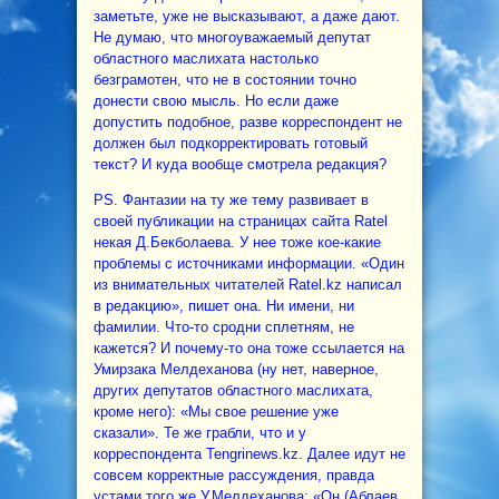
заметьте, уже не высказывают, а даже дают.
Не думаю, что многоуважаемый депутат
областного маслихата настолько
безграмотен, что не в состоянии точно
донести свою мысль. Но если даже
допустить подобное, разве корреспондент не
должен был подкорректировать готовый
текст? И куда вообще смотрела редакция?
PS. Фантазии на ту же тему развивает в
своей публикации на страницах сайта Ratel
некая Д.Бекболаева. У нее тоже кое-какие
проблемы с источниками информации. «Один
из внимательных читателей Ratel.kz написал
в редакцию», пишет она. Ни имени, ни
фамилии. Что-то сродни сплетням, не
кажется? И почему-то она тоже ссылается на
Умирзака Мелдеханова (ну нет, наверное,
других депутатов областного маслихата,
кроме него): «Мы свое решение уже
сказали». Те же грабли, что и у
корреспондента Tengrinews.kz. Далее идут не
совсем корректные рассуждения, правда
устами того же У.Мелдеханова: «Он (Аблаев