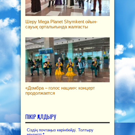
Шеру Mega Planet Shymkent ойын-
сауық орталығында жалғасты
«Домбра – голос нации»: концерт
продолжается
ПІКІР ҚАЛДЫРУ
Сіздің почтаңыз көрінбейді. Толтыру
міндетті
*