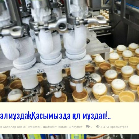
алмұздақ! Қасымызда қал мұздап!..
в
Балалар әлемі
,
Түркістан
,
Шымкент
,
Қоғам
,
Әлеумет
0
3,473 Просмотров