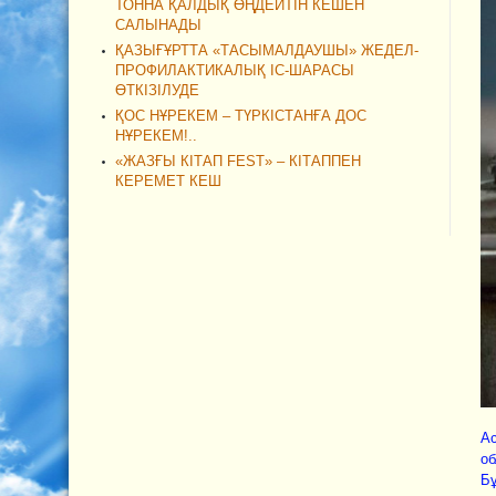
ТОННА ҚАЛДЫҚ ӨҢДЕЙТІН КЕШЕН
САЛЫНАДЫ
ҚАЗЫҒҰРТТА «ТАСЫМАЛДАУШЫ» ЖЕДЕЛ-
ПРОФИЛАКТИКАЛЫҚ ІС-ШАРАСЫ
ӨТКІЗІЛУДЕ
ҚОС НҰРЕКЕМ – ТҮРКІСТАНҒА ДОС
НҰРЕКЕМ!..
«ЖАЗҒЫ КІТАП FEST» – КІТАППЕН
КЕРЕМЕТ КЕШ
Ас
об
Бұ