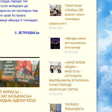
лорда төрiнде тек
Түркістанда
түлiк өнiмдерiн де
«Абайды QR-
атын екi кәсiпорын бар.
кодпен таны»
е орай Астанаға
танымдық
мамыр айында 5 тоннадан,
шарасы өтті
05.08.2026
© JETPISBAI.kz
«Мөлдір өлең»
ұлттық жобасы
өтіп келеді
05.08.2026
«АБАЙ ӘЛЕМІ:
ОЙДАН –
ӨНЕГЕГЕ»
АПТАЛЫҒЫ
ЖЫЛЖЫМАЛЫ КІТАПХАНА
ПУНКТТЕРІНДЕ
ЖАЛҒАСЫН ТАПТЫ
Й МҰРАСЫ –
04.08.2026
ЗАТ ҚАЗЫНАСЫ»
МДЫҚ-ӘДЕБИ КЕШІ
ТӘУЕКЕЛ
ТОБЫНДАҒЫ