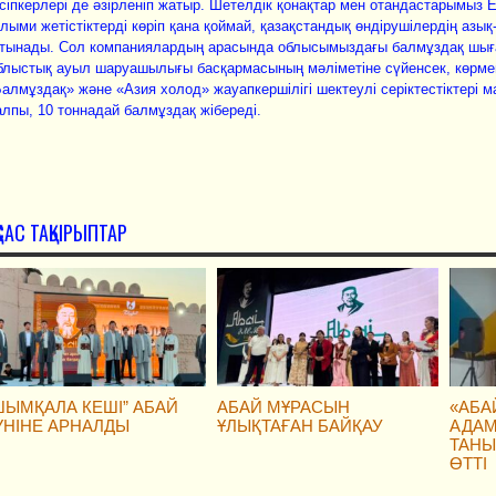
сiпкерлерi де әзiрленiп жатыр. Шетелдiк қонақтар мен отандастарымыз Е
лыми жетiстiктердi көрiп қана қоймай, қазақстандық өндiрушiлердiң азық-
тынады. Сол компани
ялардың арасында облысымыздағы балмұздақ шығар
лыстық ауыл шаруашылығы басқармасының мәлiметiне сүйенсек, көрмег
алмұздақ» және «Азия холод» жауапкершiлiгi шектеулi серiктестiктерi 
лпы, 10 тоннадай балмұздақ жiбередi.
ҚСАС ТАҚЫРЫПТАР
ШЫМҚАЛА КЕШІ” АБАЙ
АБАЙ МҰРАСЫН
«АБА
ҮНІНЕ АРНАЛДЫ
ҰЛЫҚТАҒАН БАЙҚАУ
АДАМ
ТАНЫ
ӨТТІ