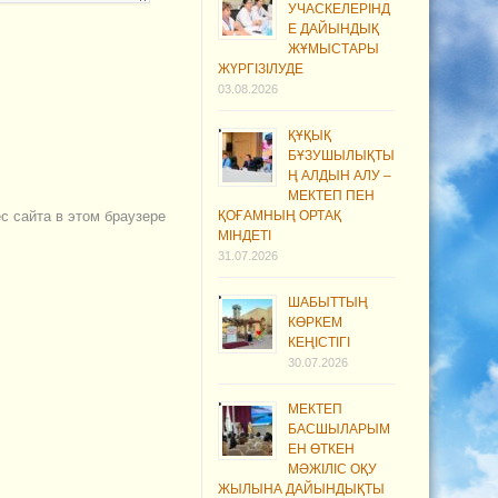
УЧАСКЕЛЕРІНД
Е ДАЙЫНДЫҚ
ЖҰМЫСТАРЫ
ЖҮРГІЗІЛУДЕ
03.08.2026
ҚҰҚЫҚ
БҰЗУШЫЛЫҚТЫ
Ң АЛДЫН АЛУ –
МЕКТЕП ПЕН
ес сайта в этом браузере
ҚОҒАМНЫҢ ОРТАҚ
МІНДЕТІ
31.07.2026
ШАБЫТТЫҢ
КӨРКЕМ
КЕҢІСТІГІ
30.07.2026
МЕКТЕП
БАСШЫЛАРЫМ
ЕН ӨТКЕН
МӘЖІЛІС ОҚУ
ЖЫЛЫНА ДАЙЫНДЫҚТЫ