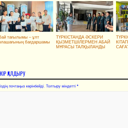
бай тағылымы – ұлт
ТҮРКІСТАНДА ӘСКЕРИ
ТҮРК
олашағының бағдаршамы
ҚЫЗМЕТШІЛЕРМЕН АБАЙ
КІТА
МҰРАСЫ ТАЛҚЫЛАНДЫ
САҒА
ІКІР ҚАЛДЫРУ
іздің почтаңыз көрінбейді. Толтыру міндетті
*