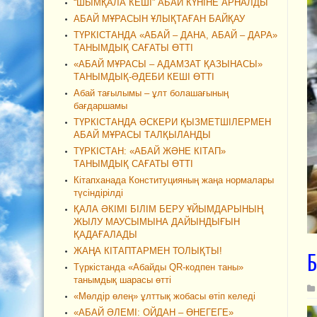
“ШЫМҚАЛА КЕШІ” АБАЙ КҮНІНЕ АРНАЛДЫ
АБАЙ МҰРАСЫН ҰЛЫҚТАҒАН БАЙҚАУ
ТҮРКІСТАНДА «АБАЙ – ДАНА, АБАЙ – ДАРА»
ТАНЫМДЫҚ САҒАТЫ ӨТТІ
«АБАЙ МҰРАСЫ – АДАМЗАТ ҚАЗЫНАСЫ»
ТАНЫМДЫҚ-ӘДЕБИ КЕШІ ӨТТІ
Абай тағылымы – ұлт болашағының
бағдаршамы
ТҮРКІСТАНДА ӘСКЕРИ ҚЫЗМЕТШІЛЕРМЕН
АБАЙ МҰРАСЫ ТАЛҚЫЛАНДЫ
ТҮРКІСТАН: «АБАЙ ЖӘНЕ КІТАП»
ТАНЫМДЫҚ САҒАТЫ ӨТТІ
Кітапханада Конституцияның жаңа нормалары
түсіндірілді
ҚАЛА ӘКІМІ БІЛІМ БЕРУ ҰЙЫМДАРЫНЫҢ
ЖЫЛУ МАУСЫМЫНА ДАЙЫНДЫҒЫН
ҚАДАҒАЛАДЫ
ЖАҢА КІТАПТАРМЕН ТОЛЫҚТЫ!
Б
Түркістанда «Абайды QR-кодпен таны»
танымдық шарасы өтті
«Мөлдір өлең» ұлттық жобасы өтіп келеді
«АБАЙ ӘЛЕМІ: ОЙДАН – ӨНЕГЕГЕ»