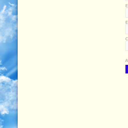
Е
E
С
д