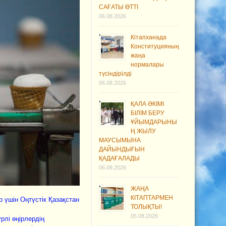
САҒАТЫ ӨТТІ
06.08.2026
Кітапханада
Конституцияның
жаңа
нормалары
түсіндірілді
06.08.2026
ҚАЛА ӘКІМІ
БІЛІМ БЕРУ
ҰЙЫМДАРЫНЫ
Ң ЖЫЛУ
МАУСЫМЫНА
ДАЙЫНДЫҒЫН
ҚАДАҒАЛАДЫ
06.08.2026
ЖАҢА
КІТАПТАРМЕН
 үшін Оңтүстік Қазақстан
ТОЛЫҚТЫ!
05.08.2026
рлi өңiрлердiң