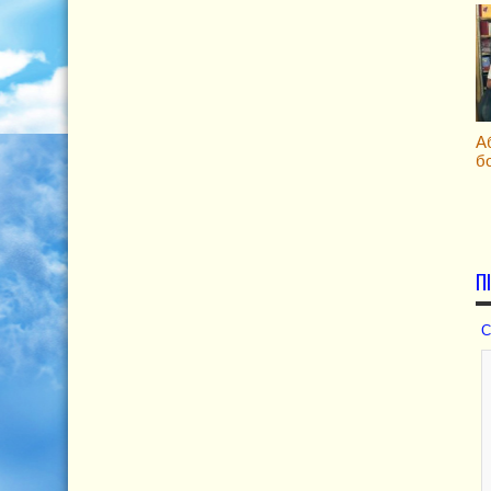
А
б
П
С