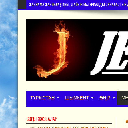
ЖАРНАМА ЖАРИЯЛАУ ҚҰНЫ: ДАЙЫН МАТЕРИАЛДЫ ОРНАЛАСТЫРУ – 
ТҮРКІСТАН
ШЫМКЕНТ
ӨҢІР
МЕ
СОҢҒЫ ЖАЗБАЛАР