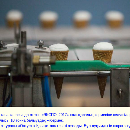
тана қаласында өтетін «ЭКСПО–2017» халықаралық көрмесiне келушілер
лысы 10 тонна балмұздақ жібермек.
л туралы «Оңтүстік Қазақстан» гезеті жазады. Бұл ауқымды iс-шараға тү