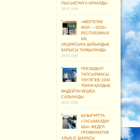
ПЫСЫҚТАУҒА АРНАЛДЫ
29.07.2026
«МЕКТЕПКЕ
ЖОЛ — 2026»
РЕСПУБЛИКАЛ
ЫҚ
АКЦИЯСЫНА ДАЙЫНДЫҚ
БАРЫСЫ ТАЛҚЫЛАНДЫ
29.07.2026
ПРЕЗИДЕНТ
ТАПСЫРМАСЫ:
ТӘУЛІГІНЕ 1000
ТОННА ҚАЛДЫҚ
ӨҢДЕЙТІН КЕШЕН
САЛЫНАДЫ
28.07.2026
ҚАЗЫҒҰРТТА
«ТАСЫМАЛДАУ
ШЫ» ЖЕДЕЛ-
ПРОФИЛАКТИК
АЛЫҚ ІС-ШАРАСЫ