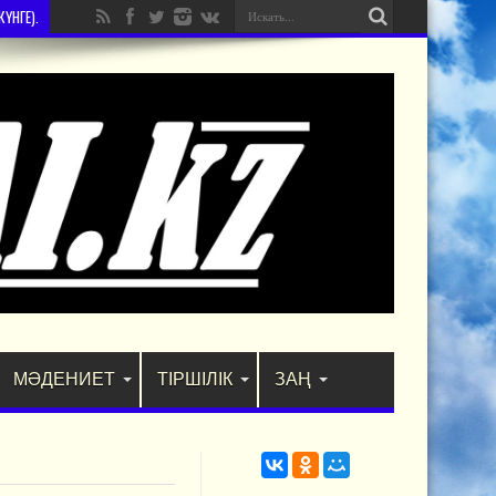
ҮНГЕ).
МӘДЕНИЕТ
ТІРШІЛІК
ЗАҢ