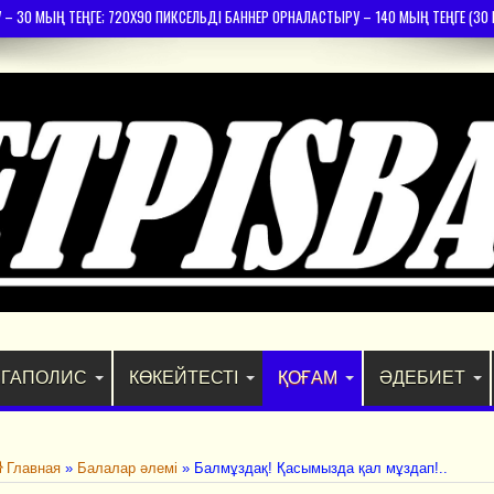
30 МЫҢ ТЕҢГЕ; 720Х90 ПИКСЕЛЬДІ БАННЕР ОРНАЛАСТЫРУ – 140 МЫҢ ТЕҢГЕ (30 К
ГАПОЛИС
КӨКЕЙТЕСТІ
ҚОҒАМ
ӘДЕБИЕТ
Главная
»
Балалар әлемі
»
Балмұздақ! Қасымызда қал мұздап!..