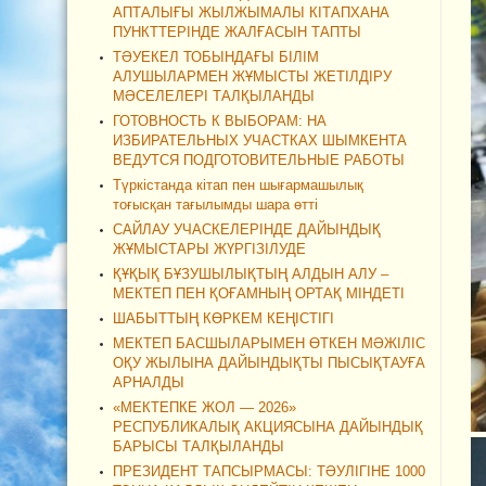
АПТАЛЫҒЫ ЖЫЛЖЫМАЛЫ КІТАПХАНА
ПУНКТТЕРІНДЕ ЖАЛҒАСЫН ТАПТЫ
ТӘУЕКЕЛ ТОБЫНДАҒЫ БІЛІМ
АЛУШЫЛАРМЕН ЖҰМЫСТЫ ЖЕТІЛДІРУ
МӘСЕЛЕЛЕРІ ТАЛҚЫЛАНДЫ
ГОТОВНОСТЬ К ВЫБОРАМ: НА
ИЗБИРАТЕЛЬНЫХ УЧАСТКАХ ШЫМКЕНТА
ВЕДУТСЯ ПОДГОТОВИТЕЛЬНЫЕ РАБОТЫ
Түркістанда кітап пен шығармашылық
тоғысқан тағылымды шара өтті
САЙЛАУ УЧАСКЕЛЕРІНДЕ ДАЙЫНДЫҚ
ЖҰМЫСТАРЫ ЖҮРГІЗІЛУДЕ
ҚҰҚЫҚ БҰЗУШЫЛЫҚТЫҢ АЛДЫН АЛУ –
МЕКТЕП ПЕН ҚОҒАМНЫҢ ОРТАҚ МІНДЕТІ
ШАБЫТТЫҢ КӨРКЕМ КЕҢІСТІГІ
МЕКТЕП БАСШЫЛАРЫМЕН ӨТКЕН МӘЖІЛІС
ОҚУ ЖЫЛЫНА ДАЙЫНДЫҚТЫ ПЫСЫҚТАУҒА
АРНАЛДЫ
«МЕКТЕПКЕ ЖОЛ — 2026»
РЕСПУБЛИКАЛЫҚ АКЦИЯСЫНА ДАЙЫНДЫҚ
БАРЫСЫ ТАЛҚЫЛАНДЫ
ПРЕЗИДЕНТ ТАПСЫРМАСЫ: ТӘУЛІГІНЕ 1000