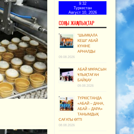
9:32
Туркестан
Август 10, 2026
СОҢҒЫ ЖАҢАЛЫҚТАР
“ШЫМҚАЛА
КЕШІ” АБАЙ
КҮНІНЕ
АРНАЛДЫ
09.08.2026
АБАЙ МҰРАСЫН
ҰЛЫҚТАҒАН
БАЙҚАУ
09.08.2026
ТҮРКІСТАНДА
«АБАЙ – ДАНА,
АБАЙ – ДАРА»
ТАНЫМДЫҚ
САҒАТЫ ӨТТІ
08.08.2026