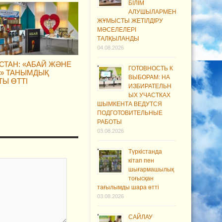
БІЛІМ
АЛУШЫЛАРМЕН
ЖҰМЫСТЫ ЖЕТІЛДІРУ
МӘСЕЛЕЛЕРІ
ТАЛҚЫЛАНДЫ
04.08.2026
ІСТАН: «АБАЙ ЖӘНЕ
ГОТОВНОСТЬ К
П» ТАНЫМДЫҚ
ВЫБОРАМ: НА
ТЫ ӨТТІ
ИЗБИРАТЕЛЬН
ЫХ УЧАСТКАХ
ШЫМКЕНТА ВЕДУТСЯ
ПОДГОТОВИТЕЛЬНЫЕ
РАБОТЫ
03.08.2026
Түркістанда
кітап пен
шығармашылық
тоғысқан
тағылымды шара өтті
03.08.2026
САЙЛАУ