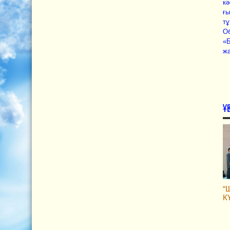
кә
ғы
тұ
Об
«Б
жа
Ұ
“
К