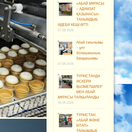
«АБАЙ МҰРАСЫ
– АДАМЗАТ
ҚАЗЫНАСЫ»
ТАНЫМДЫҚ-
ӘДЕБИ КЕШІ ӨТТІ
07.08.2026
Абай тағылымы
– ұлт
болашағының
бағдаршамы
07.08.2026
ТҮРКІСТАНДА
ӘСКЕРИ
ҚЫЗМЕТШІЛЕР
МЕН АБАЙ
МҰРАСЫ ТАЛҚЫЛАНДЫ
06.08.2026
ТҮРКІСТАН:
«АБАЙ ЖӘНЕ
КІТАП»
ТАНЫМДЫҚ