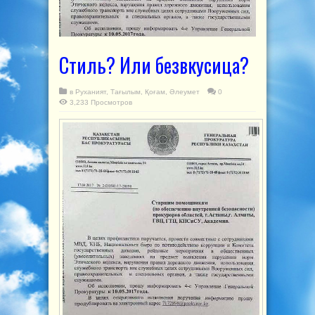
Стиль? Или безвкусица?
в
Руханият
,
Тағылым
,
Қоғам
,
Әлеумет
0
3,233 Просмотров