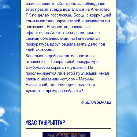
размышлениям: «Контроль за соблюдение
этих правил всегда возлагался на Агентство
РК по делам госслужбы. Борцы с коррупцией
сами выявляли нарушителей и назначали им
наказание. Неизвестно, насколько
эффективно Агентство справлялось со
своими обязанностями, но Генеральная
прокуратура вдруг решила взять дело под
свой контроль».
Капельку недоброжелательности по
отношению к Генеральной прокуратуре
Бекболаевой скрыть не удается. Не
прослеживается ли в этой публикации некая
связь с недавним «опусом» Марины
Низовкиной, где последняя пытается
«уколоть» прокурора области?..
© JETPISBAI.kz
ҰҚСАС ТАҚЫРЫПТАР