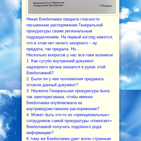
Некая Бекболаева предала гласности
письменное распоряжение Генеральной
прокуратуры своим региональным
подразделениям. На первый взгляд кажется,
что в этом нет ничего зазорного – ну,
предала, так предала. Но…
Несколько вопросов у нас все-таки возникли:
1. Как сугубо внутренний документ
надзорного органа оказался в руках этой
Бекболаевой?
2. Были ли у нее полномочия предавать
огласке данный документ?
3. Неужели Генеральная прокуратура была
так заинтересована, чтобы именно
Бекболаева опубликовала их
внутриведомственное распоряжение?
4. Может быть кто-то из «принципиальных»
сотрудников самой прокуратуры «помогает»
Бекболаевой получать подобного рода
информацию?
К тому же Бекболаева дает волю странным