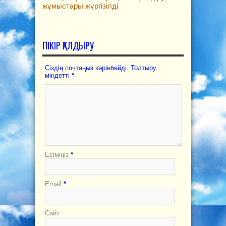
жұмыстары жүргізілді
ПІКІР ҚАЛДЫРУ
Сіздің почтаңыз көрінбейді. Толтыру
міндетті
*
Есіміңіз
*
Email
*
Сайт