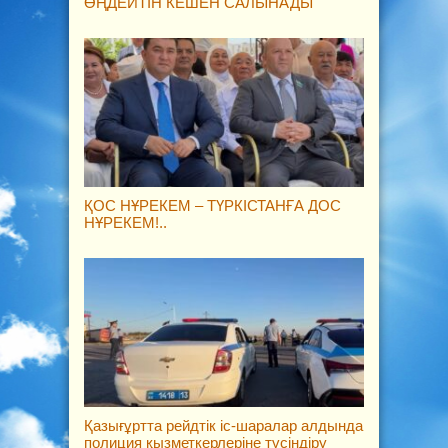
ӨҢДЕЙТІН КЕШЕН САЛЫНАДЫ
ҚОС НҰРЕКЕМ – ТҮРКІСТАНҒА ДОС
НҰРЕКЕМ!..
Қазығұртта рейдтік іс-шаралар алдында
полиция қызметкерлеріне түсіндіру