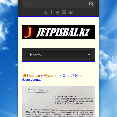
Главная
»
Руханият
»
Стиль? Или
безвкусица?