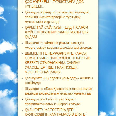
ҚОС НҰРЕКЕМ – ТҮРКІСТАНҒА ДОС
НҰРЕКЕМ!..
Қазығұртта рейдтік іс-шаралар алдында
полиция қызметкерлеріне түсіндіру
жұмыстары жүргізілді
ҚҰРЫЛТАЙ САЙЛАУЫ – ЕЛДІҢ САЯСИ
ЖҮЙЕСІН ЖАҢҒЫРТУДАҒЫ МАҢЫЗДЫ
ҚАДАМ
Шымкентте әкімшілік рақымшылықты
жүзеге асыру қорытындылары шығарылды
ШЫМКЕНТТЕ ТЕРРОРИЗМГЕ ҚАРСЫ
КОМИССИЯСЫНЫҢ ЖҰМЫС ТОБЫНЫҢ
КЕЗЕКТІ ОТЫРЫСЫНДА САЙЛАУ
УЧАСКЕЛЕРІНДЕГІ ҚАУІПСІЗДІК
МӘСЕЛЕСІ ҚАРАЛДЫ
Қазығұртта «Ауладағы қабылдау» акциясы
өткізілуде
Шымкентте «Таза Қазақстан» экологиялық
акциясы аясындағы жұмыстар жалғасуда
Қазығұртта «Қауіпсіз үй» жедел
профилактикалық іс-шарасы өтуде
ҚАЗЫҒҰРТ: ЖАСӨСПІРІМДЕР
ҚАУІПСІЗДІГІН ҚАМТАМАСЫЗ ЕТУГЕ