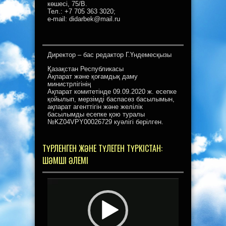
көшесі, 75/В.
Тел.: +7 705 363 3020;
e-mail: didarbek@mail.ru
Директор – бас редактор Г.Үндемесқызы
Қазақстан Республикасы
Ақпарат және қоғамдық даму
министрлігінің
Ақпарат комитетінде 09.09.2020 ж. есепке
қойылып, мерзімді баспасөз басылымын,
ақпарат агенттігін және желілік
басылымды есепке қою туралы
№KZ04VPY00026729 куәлігі берілген.
ТҮРЛЕНГЕН ЖӘНЕ ТҮЛЕГЕН ТҮРКІСТАН:
ШӘМШІ ӘЛЕМІ
Видеоплеер