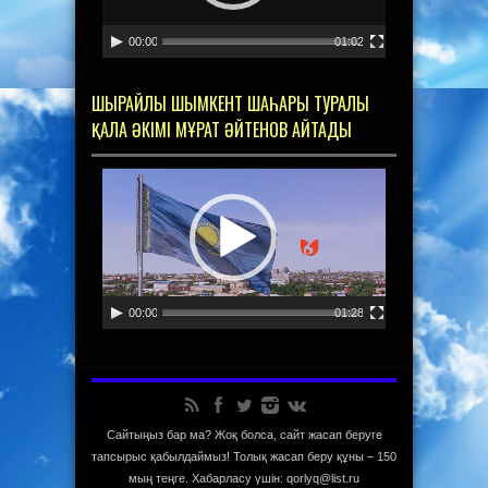
00:00
01:02
ШЫРАЙЛЫ ШЫМКЕНТ ШАҺАРЫ ТУРАЛЫ
ҚАЛА ӘКІМІ МҰРАТ ӘЙТЕНОВ АЙТАДЫ
Видеоплеер
00:00
01:28
Сайтыңыз бар ма? Жоқ болса, сайт жасап беруге
тапсырыс қабылдаймыз! Толық жасап беру құны – 150
мың теңге. Хабарласу үшін: qorlyq@list.ru