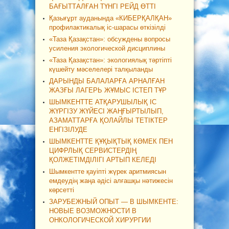
БАҒЫТТАЛҒАН ТҮНГІ РЕЙД ӨТТІ
Қазығұрт ауданында «КИБЕРҚАЛҚАН»
профилактикалық іс-шарасы өткізілді
«Таза Қазақстан»: обсуждены вопросы
усиления экологической дисциплины
«Таза Қазақстан»: экологиялық тәртіпті
күшейту мәселелері талқыланды
ДАРЫНДЫ БАЛАЛАРҒА АРНАЛҒАН
ЖАЗҒЫ ЛАГЕРЬ ЖҰМЫС ІСТЕП ТҰР
ШЫМКЕНТТЕ АТҚАРУШЫЛЫҚ ІС
ЖҮРГІЗУ ЖҮЙЕСІ ЖАҢҒЫРТЫЛЫП,
АЗАМАТТАРҒА ҚОЛАЙЛЫ ТЕТІКТЕР
ЕНГІЗІЛУДЕ
ШЫМКЕНТТЕ ҚҰҚЫҚТЫҚ КӨМЕК ПЕН
ЦИФРЛЫҚ СЕРВИСТЕРДІҢ
ҚОЛЖЕТІМДІЛІГІ АРТЫП КЕЛЕДІ
Шымкентте қауіпті жүрек аритмиясын
емдеудің жаңа әдісі алғашқы нәтижесін
көрсетті
ЗАРУБЕЖНЫЙ ОПЫТ — В ШЫМКЕНТЕ:
НОВЫЕ ВОЗМОЖНОСТИ В
ОНКОЛОГИЧЕСКОЙ ХИРУРГИИ