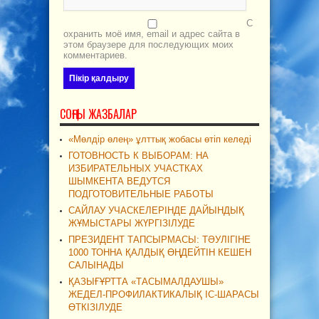
С
охранить моё имя, email и адрес сайта в
этом браузере для последующих моих
комментариев.
СОҢҒЫ ЖАЗБАЛАР
«Мөлдір өлең» ұлттық жобасы өтіп келеді
ГОТОВНОСТЬ К ВЫБОРАМ: НА
ИЗБИРАТЕЛЬНЫХ УЧАСТКАХ
ШЫМКЕНТА ВЕДУТСЯ
ПОДГОТОВИТЕЛЬНЫЕ РАБОТЫ
САЙЛАУ УЧАСКЕЛЕРІНДЕ ДАЙЫНДЫҚ
ЖҰМЫСТАРЫ ЖҮРГІЗІЛУДЕ
ПРЕЗИДЕНТ ТАПСЫРМАСЫ: ТӘУЛІГІНЕ
1000 ТОННА ҚАЛДЫҚ ӨҢДЕЙТІН КЕШЕН
САЛЫНАДЫ
ҚАЗЫҒҰРТТА «ТАСЫМАЛДАУШЫ»
ЖЕДЕЛ-ПРОФИЛАКТИКАЛЫҚ ІС-ШАРАСЫ
ӨТКІЗІЛУДЕ