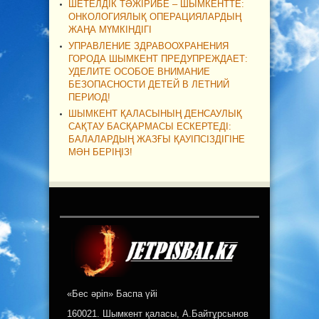
ШЕТЕЛДІК ТӘЖІРИБЕ – ШЫМКЕНТТЕ:
ОНКОЛОГИЯЛЫҚ ОПЕРАЦИЯЛАРДЫҢ
ЖАҢА МҮМКІНДІГІ
УПРАВЛЕНИЕ ЗДРАВООХРАНЕНИЯ
ГОРОДА ШЫМКЕНТ ПРЕДУПРЕЖДАЕТ:
УДЕЛИТЕ ОСОБОЕ ВНИМАНИЕ
БЕЗОПАСНОСТИ ДЕТЕЙ В ЛЕТНИЙ
ПЕРИОД!
ШЫМКЕНТ ҚАЛАСЫНЫҢ ДЕНСАУЛЫҚ
САҚТАУ БАСҚАРМАСЫ ЕСКЕРТЕДІ:
БАЛАЛАРДЫҢ ЖАЗҒЫ ҚАУІПСІЗДІГІНЕ
МӘН БЕРІҢІЗ!
«Бес әріп» Баспа үйі
160021. Шымкент қаласы, А.Байтұрсынов