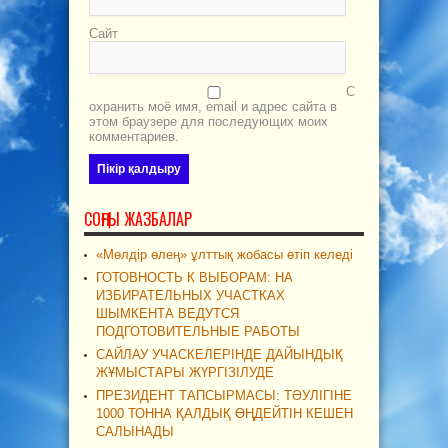
Сайт
С
охранить моё имя, email и адрес сайта в
этом браузере для последующих моих
комментариев.
СОҢҒЫ ЖАЗБАЛАР
«Мөлдір өлең» ұлттық жобасы өтіп келеді
ГОТОВНОСТЬ К ВЫБОРАМ: НА
ИЗБИРАТЕЛЬНЫХ УЧАСТКАХ
ШЫМКЕНТА ВЕДУТСЯ
ПОДГОТОВИТЕЛЬНЫЕ РАБОТЫ
САЙЛАУ УЧАСКЕЛЕРІНДЕ ДАЙЫНДЫҚ
ЖҰМЫСТАРЫ ЖҮРГІЗІЛУДЕ
ПРЕЗИДЕНТ ТАПСЫРМАСЫ: ТӘУЛІГІНЕ
1000 ТОННА ҚАЛДЫҚ ӨҢДЕЙТІН КЕШЕН
САЛЫНАДЫ