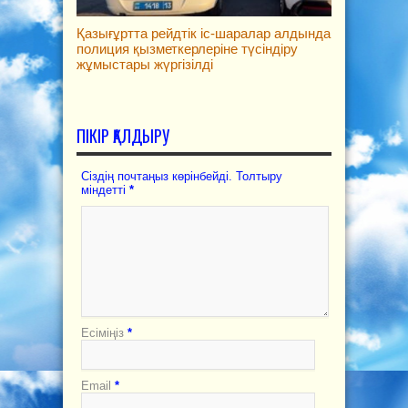
Қазығұртта рейдтік іс-шаралар алдында
полиция қызметкерлеріне түсіндіру
жұмыстары жүргізілді
ПІКІР ҚАЛДЫРУ
Сіздің почтаңыз көрінбейді. Толтыру
міндетті
*
Есіміңіз
*
Email
*