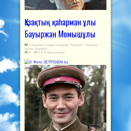
Қазақтың қаһарман ұлы
Бауыржан Момышұлы
в
Алдыңғы толқын
,
Ардагер
,
Руханият
,
Тағылым
,
Қоғам
,
Әлеумет
0
3,675 Просмотров