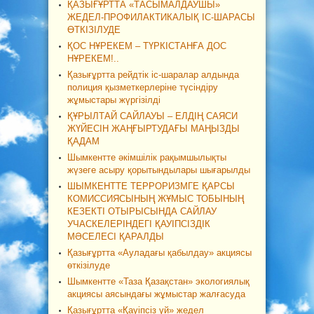
ҚАЗЫҒҰРТТА «ТАСЫМАЛДАУШЫ»
ЖЕДЕЛ-ПРОФИЛАКТИКАЛЫҚ ІС-ШАРАСЫ
ӨТКІЗІЛУДЕ
ҚОС НҰРЕКЕМ – ТҮРКІСТАНҒА ДОС
НҰРЕКЕМ!..
Қазығұртта рейдтік іс-шаралар алдында
полиция қызметкерлеріне түсіндіру
жұмыстары жүргізілді
ҚҰРЫЛТАЙ САЙЛАУЫ – ЕЛДІҢ САЯСИ
ЖҮЙЕСІН ЖАҢҒЫРТУДАҒЫ МАҢЫЗДЫ
ҚАДАМ
Шымкентте әкімшілік рақымшылықты
жүзеге асыру қорытындылары шығарылды
ШЫМКЕНТТЕ ТЕРРОРИЗМГЕ ҚАРСЫ
КОМИССИЯСЫНЫҢ ЖҰМЫС ТОБЫНЫҢ
КЕЗЕКТІ ОТЫРЫСЫНДА САЙЛАУ
УЧАСКЕЛЕРІНДЕГІ ҚАУІПСІЗДІК
МӘСЕЛЕСІ ҚАРАЛДЫ
Қазығұртта «Ауладағы қабылдау» акциясы
өткізілуде
Шымкентте «Таза Қазақстан» экологиялық
акциясы аясындағы жұмыстар жалғасуда
Қазығұртта «Қауіпсіз үй» жедел