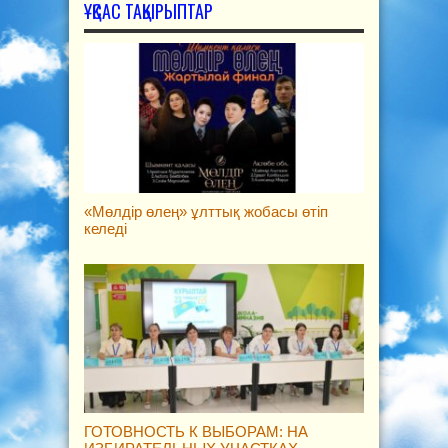
ҰҚСАС ТАҚЫРЫПТАР
«Мөлдір өлең» ұлттық жобасы өтіп
келеді
ГОТОВНОСТЬ К ВЫБОРАМ: НА