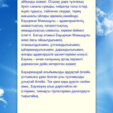
айбынды азамат. Осынау дара тұлғаның
бүкіл саналы ғұмыры, ғибратқа толы істері,
жүріс-тұрысы, сөйлеген сөздері, терең
мағыналы ойлары әркімнің көкейінде.
Бауыржан Момышұлы – адамгершіліктің,
азаматтықтың, патриоттықтың,
имандылықтың символы, көркем бейнесі
іспетті. Батыр атамыз Бауыржан Момышұлы
жеке басы ойшылдығымен,
отаншылдығымен, ұлтжандылығымен,
қаһармандылығымен, дарындылығымен,
жоғары адамгершілік қасиеттерімен елеулі.
Баукең – әлем халқының ортақ перзенті
дәрежесіне дейін көтерілген азамат.
Бауыржандай алыбымызды ардақтай білейік,
ұлтымызға ұран болған ұлы тұлғамызды
ұлықтай білейік. Тек қана қара дүрсін сөзбен
емес, Баукеңнің атын дәріптейтін игі
істермен, тиянақты тірліктермен дәлелдеуге
тырысайық.