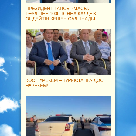
ПРЕЗИДЕНТ ТАПСЫРМАСЫ:
ТӘУЛІГІНЕ 1000 ТОННА ҚАЛДЫҚ
ӨҢДЕЙТІН КЕШЕН САЛЫНАДЫ
ҚОС НҰРЕКЕМ – ТҮРКІСТАНҒА ДОС
НҰРЕКЕМ!..