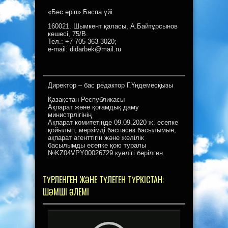
«Бес әріп» Баспа үйі
160021. Шымкент қаласы, А.Байтұрсынов
көшесі, 75/В.
Тел.: +7 705 363 3020;
e-mail: didarbek@mail.ru
Директор – бас редактор Г.Үндемесқызы
Қазақстан Республикасы
Ақпарат және қоғамдық даму
министрлігінің
Ақпарат комитетінде 09.09.2020 ж. есепке
қойылып, мерзімді баспасөз басылымын,
ақпарат агенттігін және желілік
басылымды есепке қою туралы
№KZ04VPY00026729 куәлігі берілген.
ТҮРЛЕНГЕН ЖӘНЕ ТҮЛЕГЕН ТҮРКІСТАН:
ШӘМШІ ӘЛЕМІ
Видеоплеер