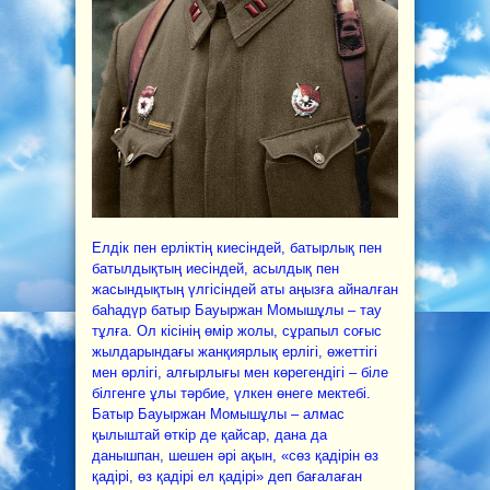
Елдік пен ерліктің киесіндей, батырлық пен
батылдықтың иесіндей, асылдық пен
жасындықтың үлгісіндей аты аңызға айналған
баһадүр батыр Бауыржан Момышұлы – тау
тұлға. Ол кісінің өмір жолы, сұрапыл соғыс
жылдарындағы жанқиярлық ерлігі, өжеттігі
мен өрлігі, алғырлығы мен көрегендігі – біле
білгенге ұлы тәрбие, үлкен өнеге мектебі.
Батыр Бауыржан Момышұлы – алмас
қылыштай өткір де қайсар, дана да
данышпан, шешен әрі ақын, «сөз қадірін өз
қадірі, өз қадірі ел қадірі» деп бағалаған