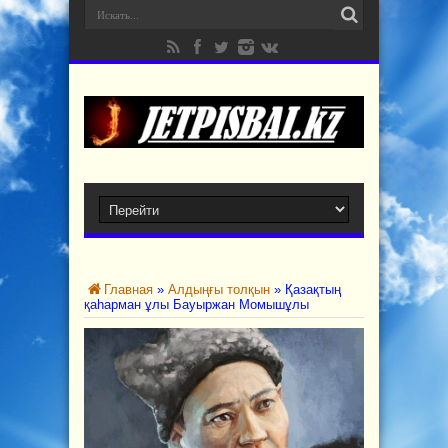
Главная
»
Алдыңғы толқын
»
Қазақтың
қаһарман ұлы Бауыржан Момышұлы