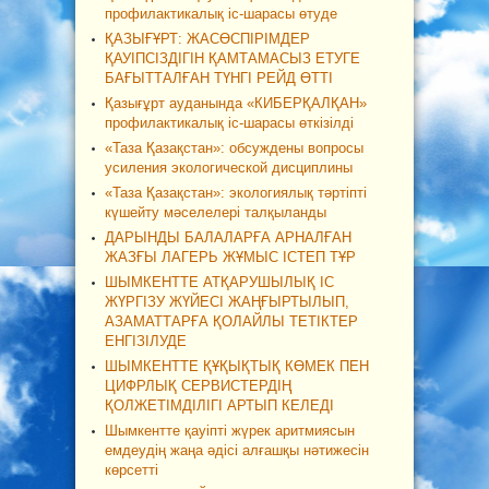
профилактикалық іс-шарасы өтуде
ҚАЗЫҒҰРТ: ЖАСӨСПІРІМДЕР
ҚАУІПСІЗДІГІН ҚАМТАМАСЫЗ ЕТУГЕ
БАҒЫТТАЛҒАН ТҮНГІ РЕЙД ӨТТІ
Қазығұрт ауданында «КИБЕРҚАЛҚАН»
профилактикалық іс-шарасы өткізілді
«Таза Қазақстан»: обсуждены вопросы
усиления экологической дисциплины
«Таза Қазақстан»: экологиялық тәртіпті
күшейту мәселелері талқыланды
ДАРЫНДЫ БАЛАЛАРҒА АРНАЛҒАН
ЖАЗҒЫ ЛАГЕРЬ ЖҰМЫС ІСТЕП ТҰР
ШЫМКЕНТТЕ АТҚАРУШЫЛЫҚ ІС
ЖҮРГІЗУ ЖҮЙЕСІ ЖАҢҒЫРТЫЛЫП,
АЗАМАТТАРҒА ҚОЛАЙЛЫ ТЕТІКТЕР
ЕНГІЗІЛУДЕ
ШЫМКЕНТТЕ ҚҰҚЫҚТЫҚ КӨМЕК ПЕН
ЦИФРЛЫҚ СЕРВИСТЕРДІҢ
ҚОЛЖЕТІМДІЛІГІ АРТЫП КЕЛЕДІ
Шымкентте қауіпті жүрек аритмиясын
емдеудің жаңа әдісі алғашқы нәтижесін
көрсетті