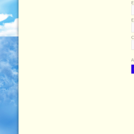
Е
E
С
д