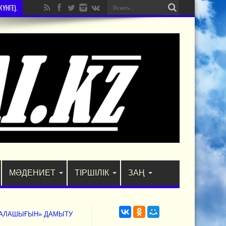
ҮНГЕ).
МӘДЕНИЕТ
ТІРШІЛІК
ЗАҢ
ҚАЛАШЫҒЫН» ДАМЫТУ