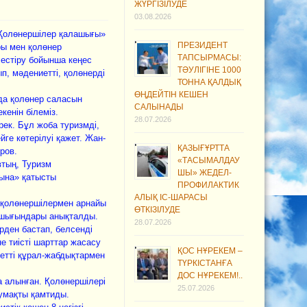
ЖҮРГІЗІЛУДЕ
03.08.2026
«Қолөнершілер қалашығы»
ПРЕЗИДЕНТ
ры мен қолөнер
ТАПСЫРМАСЫ:
лестіру бойынша кеңес
ТӘУЛІГІНЕ 1000
п, мәдениетті, қолөнерді
ТОННА ҚАЛДЫҚ
ӨҢДЕЙТІН КЕШЕН
ңда қолөнер саласын
САЛЫНАДЫ
кенін білеміз.
28.07.2026
ек. Бұл жоба туризмді,
йге көтерілуі қажет. Жан-
ҚАЗЫҒҰРТТА
ров.
«ТАСЫМАЛДАУ
втың, Туризм
ШЫ» ЖЕДЕЛ-
ына» қатысты
ПРОФИЛАКТИК
АЛЫҚ ІС-ШАРАСЫ
і қолөнершілермен арнайы
ӨТКІЗІЛУДЕ
ң шығындары анықталды.
28.07.2026
ірден бастап, белсенді
е тиісті шарттар жасасу
ҚОС НҰРЕКЕМ –
етті құрал-жабдықтармен
ТҮРКІСТАНҒА
ДОС НҰРЕКЕМ!..
 алынған. Қолөнершілері
25.07.2026
аумақты қамтиды.