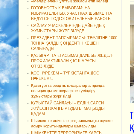
«Мөлдір өлең» ұлттық жобасы өтіп келеді
ГОТОВНОСТЬ К ВЫБОРАМ: НА
ИЗБИРАТЕЛЬНЫХ УЧАСТКАХ ШЫМКЕНТА
ВЕДУТСЯ ПОДГОТОВИТЕЛЬНЫЕ РАБОТЫ
САЙЛАУ УЧАСКЕЛЕРІНДЕ ДАЙЫНДЫҚ
ЖҰМЫСТАРЫ ЖҮРГІЗІЛУДЕ
ПРЕЗИДЕНТ ТАПСЫРМАСЫ: ТӘУЛІГІНЕ 1000
ТОННА ҚАЛДЫҚ ӨҢДЕЙТІН КЕШЕН
САЛЫНАДЫ
ҚАЗЫҒҰРТТА «ТАСЫМАЛДАУШЫ» ЖЕДЕЛ-
ПРОФИЛАКТИКАЛЫҚ ІС-ШАРАСЫ
ӨТКІЗІЛУДЕ
ҚОС НҰРЕКЕМ – ТҮРКІСТАНҒА ДОС
НҰРЕКЕМ!..
Қазығұртта рейдтік іс-шаралар алдында
полиция қызметкерлеріне түсіндіру
жұмыстары жүргізілді
ҚҰРЫЛТАЙ САЙЛАУЫ – ЕЛДІҢ САЯСИ
ЖҮЙЕСІН ЖАҢҒЫРТУДАҒЫ МАҢЫЗДЫ
Т
ҚАДАМ
Шымкентте әкімшілік рақымшылықты жүзеге
асыру қорытындылары шығарылды
ШЫМКЕНТТЕ ТЕРРОРИЗМГЕ ҚАРСЫ