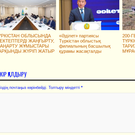
ҮРКІСТАН ОБЛЫСЫНДА
«Әділет» партиясы
200-
ЕКТЕПТЕРДІ ЖАҢҒЫРТУ,
Түркістан облыстық
ТҮРК
АҢАРТУ ЖҰМЫСТАРЫ
филиалының басшылық
ТАРИ
АРҚЫНДЫ ЖҮРІП ЖАТЫР
құрамы жасақталды
МҰРА
ІКІР ҚАЛДЫРУ
іздің почтаңыз көрінбейді. Толтыру міндетті
*