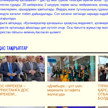
олөнершілер қалашығы» – дәстүр мен туризм тоғысқан бірегей жоба. Тури
ліктен тұрады. 20 шеберхана, 2 шоурум, көрме залы, мейрамхана, қонақү
лмелермен, орындармен қамтылады. Өңірдің және тұтынушының сұраны
ендтік каталог тізбегі дайындалады. Сол каталог негізінде нарыққа кәд
ығарылады.
рыта айтқанда, «Қолөнершілер қалашығы» қазақтың мәдениеті, қолөнерін
ристік орталыққа айналады деп күтіліп отыр. Осы бағытта жұмыстар жал
ркістан облысы әкімінің баспасөз қызметі
ҚСАС ТАҚЫРЫПТАР
ОС НҰРЕКЕМ –
«Домбыра – ұлт үні»:
ТҮРКІ
ҮРКІСТАНҒА ДОС
мерекелік эстафета
ҚАРС
ҰРЕКЕМ!..
жалғасуда
ОТБА
БОЛ