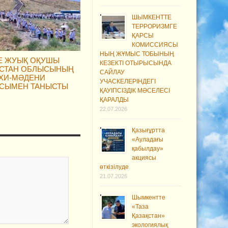
ШЫМКЕНТТЕ
ТЕРРОРИЗМГЕ
ҚАРСЫ
КОМИССИЯСЫ
НЫҢ ЖҰМЫС ТОБЫНЫҢ
ГЕ ЖУЫҚ ОҚУШЫ
КЕЗЕКТІ ОТЫРЫСЫНДА
ІСТАН ОБЛЫСЫНЫҢ
САЙЛАУ
ХИ-МӘДЕНИ
УЧАСКЕЛЕРІНДЕГІ
СЫМЕН ТАНЫСТЫ
ҚАУІПСІЗДІК МӘСЕЛЕСІ
ҚАРАЛДЫ
22.07.2026
Қазығұртта
«Ауладағы
қабылдау»
акциясы
өткізілуде
21.07.2026
Шымкентте
«Таза
Қазақстан»
экологиялық