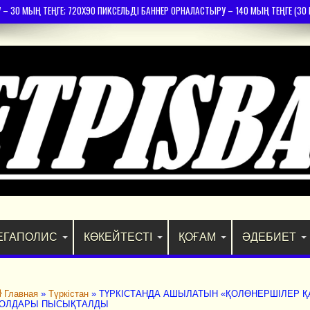
30 МЫҢ ТЕҢГЕ; 720Х90 ПИКСЕЛЬДІ БАННЕР ОРНАЛАСТЫРУ – 140 МЫҢ ТЕҢГЕ (30 К
ЕГАПОЛИС
КӨКЕЙТЕСТІ
ҚОҒАМ
ӘДЕБИЕТ
Главная
»
Түркістан
»
ТҮРКІСТАНДА АШЫЛАТЫН «ҚОЛӨНЕРШІЛЕР 
ОЛДАРЫ ПЫСЫҚТАЛДЫ