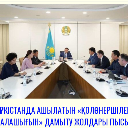
ҮРКІСТАНДА АШЫЛАТЫН «ҚОЛӨНЕРШІЛЕ
ҚАЛАШЫҒЫН» ДАМЫТУ ЖОЛДАРЫ ПЫС