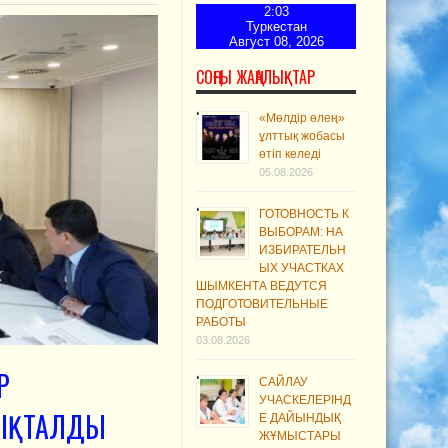
2:03
Туркестан
Август 08, 2026
СОҢҒЫ ЖАҢАЛЫҚТАР
«Мөлдір өлең»
ұлттық жобасы
өтіп келеді
05.08.2026
ГОТОВНОСТЬ К
ВЫБОРАМ: НА
ИЗБИРАТЕЛЬН
ЫХ УЧАСТКАХ
ШЫМКЕНТА ВЕДУТСЯ
ПОДГОТОВИТЕЛЬНЫЕ
РАБОТЫ
03.08.2026
Р
САЙЛАУ
УЧАСКЕЛЕРІНД
ЫҚТАЛДЫ
Е ДАЙЫНДЫҚ
ЖҰМЫСТАРЫ