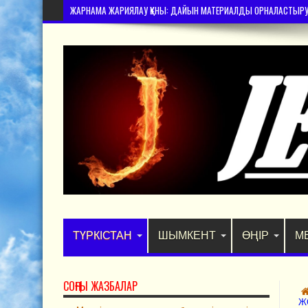
ЖАРНАМА ЖАРИЯЛАУ ҚҰНЫ: ДАЙЫН МАТЕРИАЛДЫ ОРНАЛАСТЫРУ – 
ТҮРКІСТАН
ШЫМКЕНТ
ӨҢІР
М
СОҢҒЫ ЖАЗБАЛАР
Ж