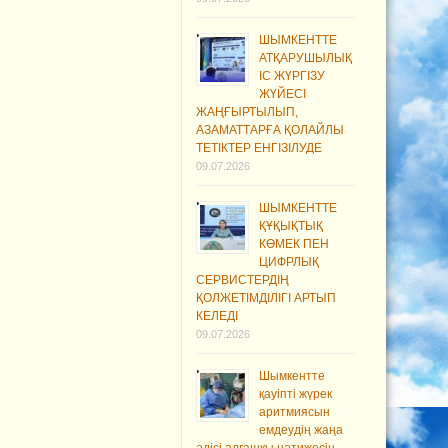
ШЫМКЕНТТЕ
АТҚАРУШЫЛЫҚ
ІС ЖҮРГІЗУ
ЖҮЙЕСІ
ЖАҢҒЫРТЫЛЫП,
АЗАМАТТАРҒА ҚОЛАЙЛЫ
ТЕТІКТЕР ЕНГІЗІЛУДЕ
09.07.2026
ШЫМКЕНТТЕ
ҚҰҚЫҚТЫҚ
КӨМЕК ПЕН
ЦИФРЛЫҚ
СЕРВИСТЕРДІҢ
ҚОЛЖЕТІМДІЛІГІ АРТЫП
КЕЛЕДІ
09.07.2026
Шымкентте
қауіпті жүрек
аритмиясын
емдеудің жаңа