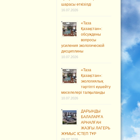
шарасы өткізілді
16.07.2026
«Таза
Қазақстан»:
обсуждены
вопросы
усиления экологической
дисциплины
10.07.2026
«Таза
Қазақстан»:
экологиялық
тәртіпті күшейту
мәселелері талқыланды
10.07.2026
ДАРЫНДЫ
БАЛАЛАРҒА
АРНАЛҒАН
ЖАЗҒЫ ЛАГЕРЬ
ЖҰМЫС ІСТЕП ТҰР
09.07.2026