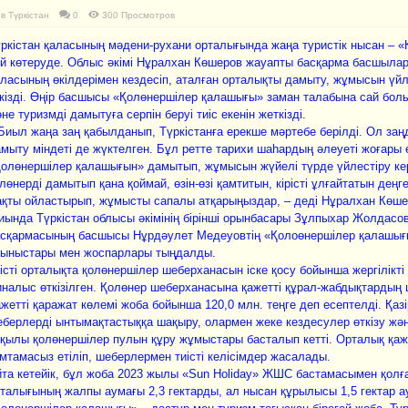
в
Түркістан
0
300 Просмотров
ркістан қаласының мәдени-рухани орталығында жаңа туристік нысан – 
й көтеруде. Облыс әкімі Нұралхан Көшеров жауапты басқарма басшыла
ласының өкілдерімен кездесіп, аталған орталықты дамыту, жұмысын үй
кізді. Өңір басшысы «Қолөнершілер қалашығы» заман талабына сай болы
не туризмді дамытуға серпін беруі тиіс екенін жеткізді.
Биыл жаңа заң қабылданып, Түркістанға ерекше мәртебе берілді. Ол за
мыту міндеті де жүктелген. Бұл ретте тарихи шаһардың әлеуеті жоғары е
олөнершілер қалашығын» дамытып, жұмысын жүйелі түрде үйлестіру кер
лөнерді дамытып қана қоймай, өзін-өзі қамтитын, кірісті ұлғайтатын деңге
қты ойластырып, жұмысты сапалы атқарыңыздар, – деді Нұралхан Көше
ында Түркістан облысы әкімінің бірінші орынбасары Зұлпыхар Жолдасо
асқармасының басшысы Нұрдәулет Медеуовтің «Қолоөнершілер қалашығ
сыныстары мен жоспарлары тыңдалды.
істі орталықта қолөнершілер шеберханасын іске қосу бойынша жергілікт
налыс өткізілген. Қолөнер шеберханасына қажетті құрал-жабдықтарды
жетті қаражат көлемі жоба бойынша 120,0 млн. теңге деп есептелді. Қаз
берлерді ынтымақтастыққа шақыру, олармен жеке кездесулер өткізу жән
қылы қолөнершілер пулын құру жұмыстары басталып кетті. Орталық қаж
мтамасыз етіліп, шеберлермен тиісті келісімдер жасалады.
та кетейік, бұл жоба 2023 жылы «Sun Holiday» ЖШС бастамасымен қолға
талығының жалпы аумағы 2,3 гектарды, ал нысан құрылысы 1,5 гектар 