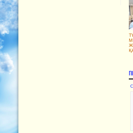
Т
М
Ж
Қ
П
С