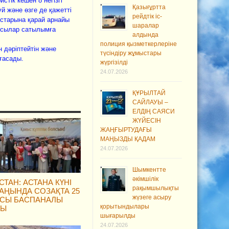
стік кешен 8 негізгі
Қазығұртта
й және өзге де қажетті
рейдтік іс-
старына қарай арнайы
шаралар
ейсылар сатылымға
алдында
полиция қызметкерлеріне
 дәріптейтін және
түсіндіру жұмыстары
ғасады.
жүргізілді
24.07.2026
ҚҰРЫЛТАЙ
САЙЛАУЫ –
ЕЛДІҢ САЯСИ
ЖҮЙЕСІН
ЖАҢҒЫРТУДАҒЫ
МАҢЫЗДЫ ҚАДАМ
24.07.2026
Шымкентте
әкімшілік
СТАН: АСТАНА КҮНІ
рақымшылықты
АҢЫНДА СОЗАҚТА 25
жүзеге асыру
СЫ БАСПАНАЛЫ
қорытындылары
ДЫ
шығарылды
24.07.2026