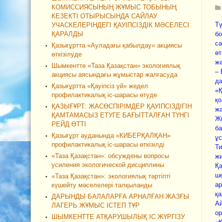
КОМИССИЯСЫНЫҢ ЖҰМЫС ТОБЫНЫҢ
КЕЗЕКТІ ОТЫРЫСЫНДА САЙЛАУ
Тү
УЧАСКЕЛЕРІНДЕГІ ҚАУІПСІЗДІК МӘСЕЛЕСІ
ҚАРАЛДЫ
бо
са
Қазығұртта «Ауладағы қабылдау» акциясы
өт
өткізілуде
жә
Шымкентте «Таза Қазақстан» экологиялық
– 
акциясы аясындағы жұмыстар жалғасуда
да
Қазығұртта «Қауіпсіз үй» жедел
«Қ
профилактикалық іс-шарасы өтуде
қо
ҚАЗЫҒҰРТ: ЖАСӨСПІРІМДЕР ҚАУІПСІЗДІГІН
жа
ҚАМТАМАСЫЗ ЕТУГЕ БАҒЫТТАЛҒАН ТҮНГІ
Жи
РЕЙД ӨТТІ
б
Қазығұрт ауданында «КИБЕРҚАЛҚАН»
ұ
профилактикалық іс-шарасы өткізілді
Ти
«Таза Қазақстан»: обсуждены вопросы
жи
усиления экологической дисциплины
Қа
ше
«Таза Қазақстан»: экологиялық тәртіпті
ар
күшейту мәселелері талқыланды
қа
ДАРЫНДЫ БАЛАЛАРҒА АРНАЛҒАН ЖАЗҒЫ
Ай
ЛАГЕРЬ ЖҰМЫС ІСТЕП ТҰР
ор
ШЫМКЕНТТЕ АТҚАРУШЫЛЫҚ ІС ЖҮРГІЗУ