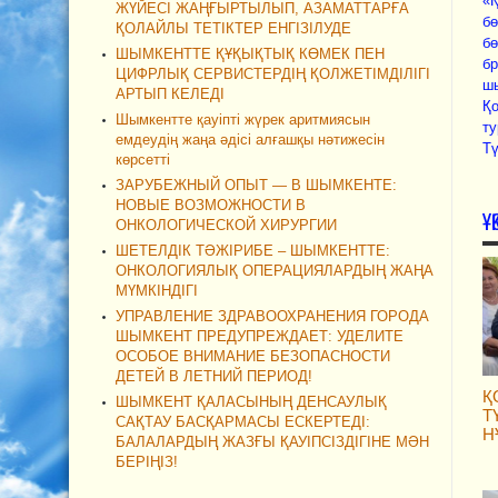
«Қ
ЖҮЙЕСІ ЖАҢҒЫРТЫЛЫП, АЗАМАТТАРҒА
бө
ҚОЛАЙЛЫ ТЕТІКТЕР ЕНГІЗІЛУДЕ
бө
ШЫМКЕНТТЕ ҚҰҚЫҚТЫҚ КӨМЕК ПЕН
бр
ЦИФРЛЫҚ СЕРВИСТЕРДІҢ ҚОЛЖЕТІМДІЛІГІ
ш
АРТЫП КЕЛЕДІ
Қо
Шымкентте қауіпті жүрек аритмиясын
ту
емдеудің жаңа әдісі алғашқы нәтижесін
Тү
көрсетті
ЗАРУБЕЖНЫЙ ОПЫТ — В ШЫМКЕНТЕ:
НОВЫЕ ВОЗМОЖНОСТИ В
Ұ
ОНКОЛОГИЧЕСКОЙ ХИРУРГИИ
ШЕТЕЛДІК ТӘЖІРИБЕ – ШЫМКЕНТТЕ:
ОНКОЛОГИЯЛЫҚ ОПЕРАЦИЯЛАРДЫҢ ЖАҢА
МҮМКІНДІГІ
УПРАВЛЕНИЕ ЗДРАВООХРАНЕНИЯ ГОРОДА
ШЫМКЕНТ ПРЕДУПРЕЖДАЕТ: УДЕЛИТЕ
ОСОБОЕ ВНИМАНИЕ БЕЗОПАСНОСТИ
ДЕТЕЙ В ЛЕТНИЙ ПЕРИОД!
Қ
ШЫМКЕНТ ҚАЛАСЫНЫҢ ДЕНСАУЛЫҚ
Т
САҚТАУ БАСҚАРМАСЫ ЕСКЕРТЕДІ:
Н
БАЛАЛАРДЫҢ ЖАЗҒЫ ҚАУІПСІЗДІГІНЕ МӘН
БЕРІҢІЗ!