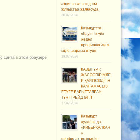
акциясы аясындағы
жұмыстар жалғасуда
20.07.2026
Қазығұртта
«Қауіпсіз үй»
жедел
профилактикал
ық іс-шарасы өтуде
19.07.2026
ес сайта в этом браузере
ҚАЗЫҒҰРТ:
ЖАСӨСПІРІМДЕ
Р ҚАУІПСІЗДІГІН
ҚАМТАМАСЫЗ
ЕТУГЕ БАҒЫТТАЛҒАН
ТҮНГІ РЕЙД ӨТТІ
17.07.2026
Қазығұрт
ауданында
«КИБЕРҚАЛҚАН
»
профилактикалық іс-