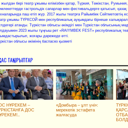
 жылдан бері театр ұжымы елімізбен қатар, Түркия, Тәжікстан, Румыния
млекеттерде гастрольдік сапарлар мен фестивальдерге қатысып, қазақ 
хналарында паш етіп жүр. 2017 жылы театрға Райымбек Сейтметовтің есі
еатр ұжымы ТҮРКСОЙ мен республикалық ауқымдағы бірнеше халықарал
лдегері атанды. Түркістан облысы әкімдігі мен Түркістан облысының м
олдауымен 2023 жылы тұңғыш рет «RAIYMBEK FEST» республикалық теа
ымдастырылып, жоғары дәрежеде өтті.
ркістан облысы әкімінің баспасөз қызметі
ҚСАС ТАҚЫРЫПТАР
ОС НҰРЕКЕМ –
«Домбыра – ұлт үні»:
ТҮРКІ
ҮРКІСТАНҒА ДОС
мерекелік эстафета
ҚАРС
ҰРЕКЕМ!..
жалғасуда
ОТБА
БОЛ