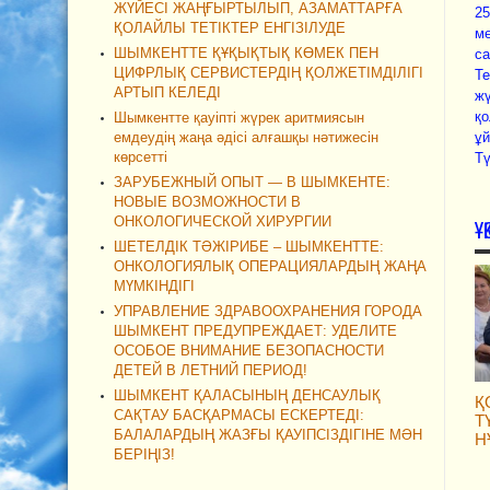
ЖҮЙЕСІ ЖАҢҒЫРТЫЛЫП, АЗАМАТТАРҒА
25
ҚОЛАЙЛЫ ТЕТІКТЕР ЕНГІЗІЛУДЕ
ме
ШЫМКЕНТТЕ ҚҰҚЫҚТЫҚ КӨМЕК ПЕН
са
ЦИФРЛЫҚ СЕРВИСТЕРДІҢ ҚОЛЖЕТІМДІЛІГІ
Т
АРТЫП КЕЛЕДІ
жү
қ
Шымкентте қауіпті жүрек аритмиясын
емдеудің жаңа әдісі алғашқы нәтижесін
ұй
көрсетті
Тү
ЗАРУБЕЖНЫЙ ОПЫТ — В ШЫМКЕНТЕ:
НОВЫЕ ВОЗМОЖНОСТИ В
ОНКОЛОГИЧЕСКОЙ ХИРУРГИИ
Ұ
ШЕТЕЛДІК ТӘЖІРИБЕ – ШЫМКЕНТТЕ:
ОНКОЛОГИЯЛЫҚ ОПЕРАЦИЯЛАРДЫҢ ЖАҢА
МҮМКІНДІГІ
УПРАВЛЕНИЕ ЗДРАВООХРАНЕНИЯ ГОРОДА
ШЫМКЕНТ ПРЕДУПРЕЖДАЕТ: УДЕЛИТЕ
ОСОБОЕ ВНИМАНИЕ БЕЗОПАСНОСТИ
ДЕТЕЙ В ЛЕТНИЙ ПЕРИОД!
ШЫМКЕНТ ҚАЛАСЫНЫҢ ДЕНСАУЛЫҚ
Қ
САҚТАУ БАСҚАРМАСЫ ЕСКЕРТЕДІ:
Т
БАЛАЛАРДЫҢ ЖАЗҒЫ ҚАУІПСІЗДІГІНЕ МӘН
Н
БЕРІҢІЗ!