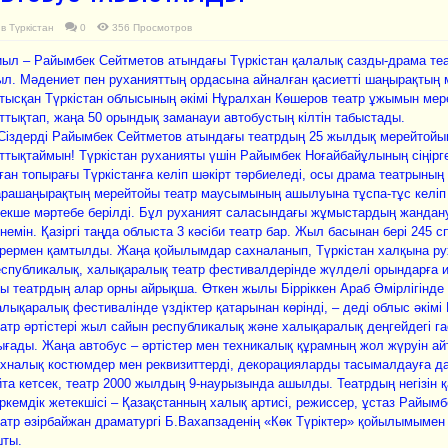
в
Түркістан
0
356 Просмотров
ыл – Райымбек Сейтметов атындағы Түркістан қалалық сазды-драма те
л. Мәдениет пен руханияттың ордасына айналған қасиетті шаңырақтың
тысқан Түркістан облысының әкімі Нұралхан Көшеров театр ұжымын мер
ттықтап, жаңа 50 орындық заманауи автобустың кілтін табыстады.
Сіздерді Райымбек Сейтметов атындағы театрдың 25 жылдық мерейтой
ттықтаймын! Түркістан руханияты үшін Райымбек Ноғайбайұлының сіңірге
ған топырағы Түркістанға келіп шәкірт тәрбиеледі, осы драма театрының 
рашаңырақтың мерейтойы театр маусымының ашылуына тұспа-тұс келіп 
екше мәртебе берілді. Бұл руханият саласындағы жұмыстардың жандану
немін. Қазіргі таңда облыста 3 кәсіби театр бар. Жыл басынан бері 245 
рермен қамтылды. Жаңа қойылымдар сахналанып, Түркістан халқына ру
спубликалық, халықаралық театр фестивалдерінде жүлделі орындарға и
ы театрдың алар орны айрықша. Өткен жылы Бірріккен Араб Әмірлігінде
лықаралық фестивалінде үздіктер қатарынан көрінді, – деді облыс әкім
атр әртістері жыл сайын республикалық және халықаралық деңгейдегі га
ғады. Жаңа автобус – әртістер мен техникалық құрамның жол жүруін ай
хналық костюмдер мен реквизиттерді, декорацияларды тасымалдауға да 
та кетсек, театр 2000 жылдың 9-наурызында ашылды. Театрдың негізін 
ркемдік жетекшісі – Қазақстанның халық артисі, режиссер, ұстаз Райым
атр әзірбайжан драматургі Б.Вахапзаденің «Көк Түріктер» қойылымым
шты.