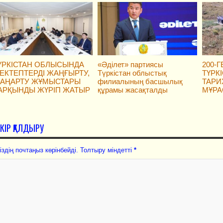
ҮРКІСТАН ОБЛЫСЫНДА
«Әділет» партиясы
200-
ЕКТЕПТЕРДІ ЖАҢҒЫРТУ,
Түркістан облыстық
ТҮРК
АҢАРТУ ЖҰМЫСТАРЫ
филиалының басшылық
ТАРИ
АРҚЫНДЫ ЖҮРІП ЖАТЫР
құрамы жасақталды
МҰРА
ІКІР ҚАЛДЫРУ
іздің почтаңыз көрінбейді. Толтыру міндетті
*