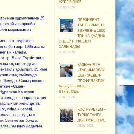
ЖҮРГІЗІЛУДЕ
03.08.2026
атрының құрылғанына 25
ПРЕЗИДЕНТ
 меретойына арнайы
ТАПСЫРМАСЫ:
ейлі мерекесімен
ТӘУЛІГІНЕ 1000
ТОННА ҚАЛДЫҚ
ымен шын жүрекпен
ӨҢДЕЙТІН КЕШЕН
н еңбегі зор. 1995 жылы
САЛЫНАДЫ
негізін қалады.
28.07.2026
отыр. Биыл Түркістанға
ына ықпал етеді деп
ҚАЗЫҒҰРТТА
спектакль қойылып, 35 мың
«ТАСЫМАЛДАУ
хани азық сыйлауда.
ШЫ» ЖЕДЕЛ-
е болуда. Соның ішінде
ПРОФИЛАКТИК
 өткен «Оман»
АЛЫҚ ІС-ШАРАСЫ
ӨТКІЗІЛУДЕ
і Нұралхан Көшеров.
28.07.2026
строльдік сапарларға жиі
тарлықтай жеңілдетіп,
мүмкіндік береді.
ҚОС НҰРЕКЕМ –
қалаушы әрі тұңғыш
ТҮРКІСТАНҒА
бек Сейтметов болды.
ДОС НҰРЕКЕМ!..
ен алғашқы шымылдығын
25.07.2026