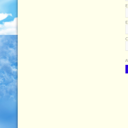
Е
E
С
д