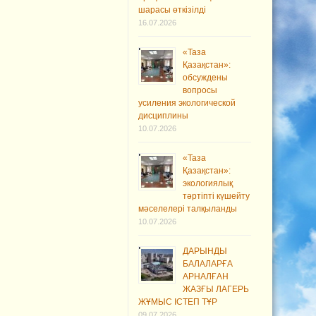
шарасы өткізілді
16.07.2026
«Таза
Қазақстан»:
обсуждены
вопросы
усиления экологической
дисциплины
10.07.2026
«Таза
Қазақстан»:
экологиялық
тәртіпті күшейту
мәселелері талқыланды
10.07.2026
ДАРЫНДЫ
БАЛАЛАРҒА
АРНАЛҒАН
ЖАЗҒЫ ЛАГЕРЬ
ЖҰМЫС ІСТЕП ТҰР
09.07.2026