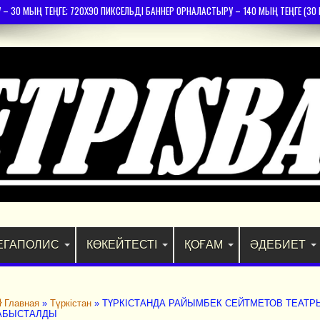
30 МЫҢ ТЕҢГЕ; 720Х90 ПИКСЕЛЬДІ БАННЕР ОРНАЛАСТЫРУ – 140 МЫҢ ТЕҢГЕ (30 К
ЕГАПОЛИС
КӨКЕЙТЕСТІ
ҚОҒАМ
ӘДЕБИЕТ
Главная
»
Түркістан
»
ТҮРКІСТАНДА РАЙЫМБЕК СЕЙТМЕТОВ ТЕАТР
АБЫСТАЛДЫ