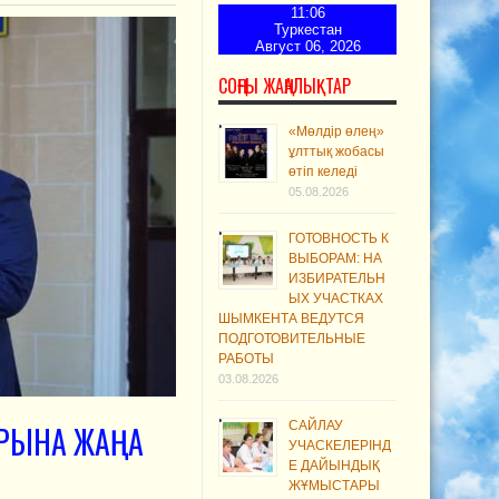
11:06
Туркестан
Август 06, 2026
СОҢҒЫ ЖАҢАЛЫҚТАР
«Мөлдір өлең»
ұлттық жобасы
өтіп келеді
05.08.2026
ГОТОВНОСТЬ К
ВЫБОРАМ: НА
ИЗБИРАТЕЛЬН
ЫХ УЧАСТКАХ
ШЫМКЕНТА ВЕДУТСЯ
ПОДГОТОВИТЕЛЬНЫЕ
РАБОТЫ
03.08.2026
САЙЛАУ
ТРЫНА ЖАҢА
УЧАСКЕЛЕРІНД
Е ДАЙЫНДЫҚ
ЖҰМЫСТАРЫ