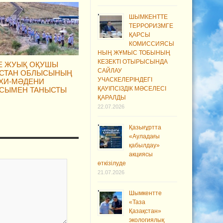
ШЫМКЕНТТЕ
ТЕРРОРИЗМГЕ
ҚАРСЫ
КОМИССИЯСЫ
НЫҢ ЖҰМЫС ТОБЫНЫҢ
КЕЗЕКТІ ОТЫРЫСЫНДА
ГЕ ЖУЫҚ ОҚУШЫ
САЙЛАУ
ІСТАН ОБЛЫСЫНЫҢ
УЧАСКЕЛЕРІНДЕГІ
ХИ-МӘДЕНИ
ҚАУІПСІЗДІК МӘСЕЛЕСІ
СЫМЕН ТАНЫСТЫ
ҚАРАЛДЫ
22.07.2026
Қазығұртта
«Ауладағы
қабылдау»
акциясы
өткізілуде
21.07.2026
Шымкентте
«Таза
Қазақстан»
экологиялық