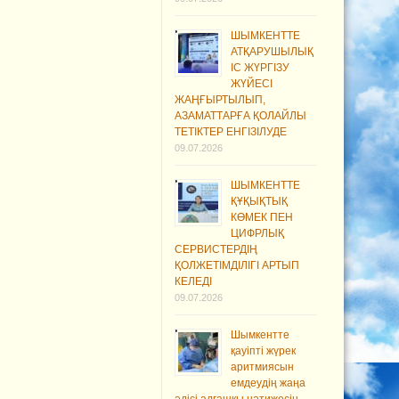
ШЫМКЕНТТЕ
АТҚАРУШЫЛЫҚ
ІС ЖҮРГІЗУ
ЖҮЙЕСІ
ЖАҢҒЫРТЫЛЫП,
АЗАМАТТАРҒА ҚОЛАЙЛЫ
ТЕТІКТЕР ЕНГІЗІЛУДЕ
09.07.2026
ШЫМКЕНТТЕ
ҚҰҚЫҚТЫҚ
КӨМЕК ПЕН
ЦИФРЛЫҚ
СЕРВИСТЕРДІҢ
ҚОЛЖЕТІМДІЛІГІ АРТЫП
КЕЛЕДІ
09.07.2026
Шымкентте
қауіпті жүрек
аритмиясын
емдеудің жаңа