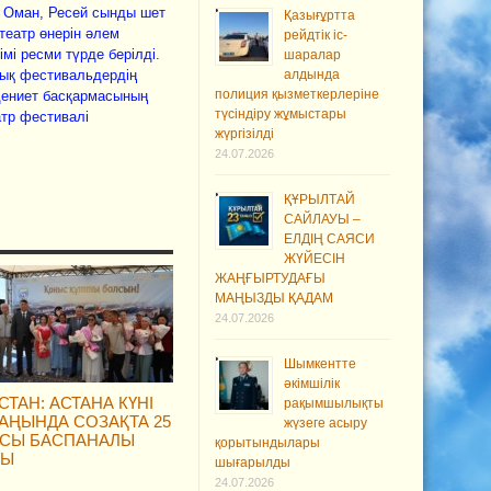
, Оман, Ресей сынды шет
Қазығұртта
театр өнерін әлем
рейдтік іс-
мі ресми түрде берілді.
шаралар
ық фестивальдердің
алдында
полиция қызметкерлеріне
әдениет басқармасының
түсіндіру жұмыстары
тр фестивалі
жүргізілді
24.07.2026
ҚҰРЫЛТАЙ
САЙЛАУЫ –
ЕЛДІҢ САЯСИ
ЖҮЙЕСІН
ЖАҢҒЫРТУДАҒЫ
МАҢЫЗДЫ ҚАДАМ
24.07.2026
Шымкентте
әкімшілік
СТАН: АСТАНА КҮНІ
рақымшылықты
АҢЫНДА СОЗАҚТА 25
жүзеге асыру
СЫ БАСПАНАЛЫ
қорытындылары
ДЫ
шығарылды
24.07.2026