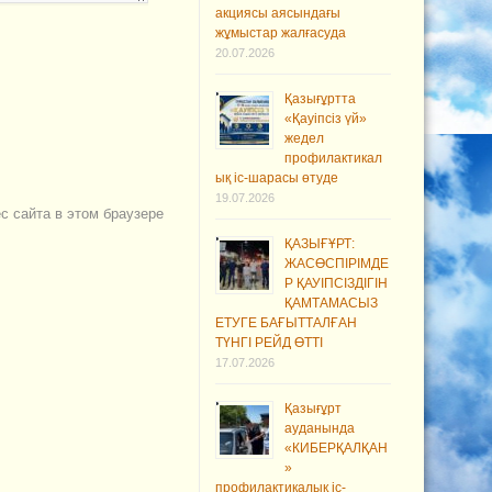
акциясы аясындағы
жұмыстар жалғасуда
20.07.2026
Қазығұртта
«Қауіпсіз үй»
жедел
профилактикал
ық іс-шарасы өтуде
19.07.2026
ес сайта в этом браузере
ҚАЗЫҒҰРТ:
ЖАСӨСПІРІМДЕ
Р ҚАУІПСІЗДІГІН
ҚАМТАМАСЫЗ
ЕТУГЕ БАҒЫТТАЛҒАН
ТҮНГІ РЕЙД ӨТТІ
17.07.2026
Қазығұрт
ауданында
«КИБЕРҚАЛҚАН
»
профилактикалық іс-