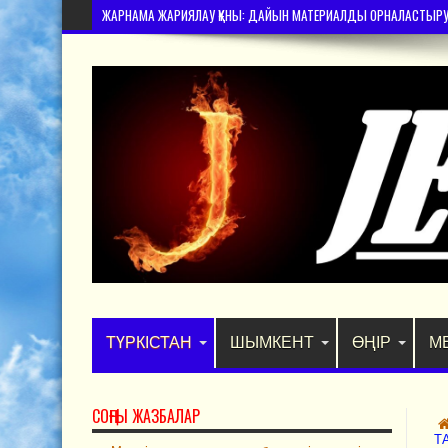
ЖАРНАМА ЖАРИЯЛАУ ҚҰНЫ: ДАЙЫН МАТЕРИАЛДЫ ОРНАЛАСТЫРУ – 
ТҮРКІСТАН
ШЫМКЕНТ
ӨҢІР
М
СОҢҒЫ ЖАЗБАЛАР
Т