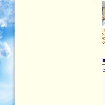
Т
М
Ж
Қ
П
С