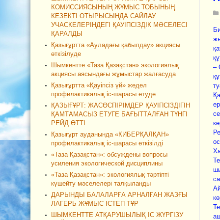
КОМИССИЯСЫНЫҢ ЖҰМЫС ТОБЫНЫҢ
КЕЗЕКТІ ОТЫРЫСЫНДА САЙЛАУ
УЧАСКЕЛЕРІНДЕГІ ҚАУІПСІЗДІК МӘСЕЛЕСІ
Би
ҚАРАЛДЫ
жы
Қазығұртта «Ауладағы қабылдау» акциясы
қа
өткізілуде
құ
Шымкентте «Таза Қазақстан» экологиялық
– 
акциясы аясындағы жұмыстар жалғасуда
құ
Қазығұртта «Қауіпсіз үй» жедел
ту
профилактикалық іс-шарасы өтуде
Қа
ер
ҚАЗЫҒҰРТ: ЖАСӨСПІРІМДЕР ҚАУІПСІЗДІГІН
се
ҚАМТАМАСЫЗ ЕТУГЕ БАҒЫТТАЛҒАН ТҮНГІ
РЕЙД ӨТТІ
кө
Ре
Қазығұрт ауданында «КИБЕРҚАЛҚАН»
ос
профилактикалық іс-шарасы өткізілді
Ха
«Таза Қазақстан»: обсуждены вопросы
Те
усиления экологической дисциплины
шы
«Таза Қазақстан»: экологиялық тәртіпті
са
күшейту мәселелері талқыланды
Ай
ДАРЫНДЫ БАЛАЛАРҒА АРНАЛҒАН ЖАЗҒЫ
кө
ЛАГЕРЬ ЖҰМЫС ІСТЕП ТҰР
Те
ШЫМКЕНТТЕ АТҚАРУШЫЛЫҚ ІС ЖҮРГІЗУ
а