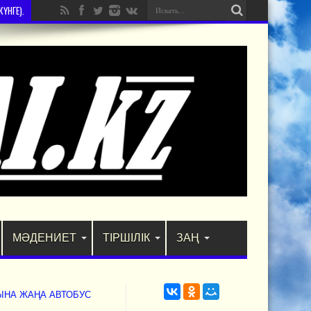
ҮНГЕ).
МӘДЕНИЕТ
ТІРШІЛІК
ЗАҢ
ЫНА ЖАҢА АВТОБУС