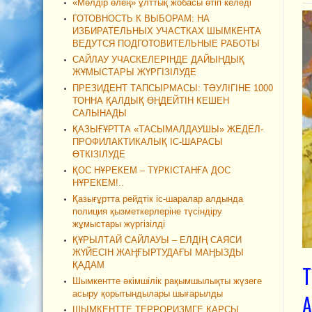
«Мөлдір өлең» ұлттық жобасы өтіп келеді
ГОТОВНОСТЬ К ВЫБОРАМ: НА
ИЗБИРАТЕЛЬНЫХ УЧАСТКАХ ШЫМКЕНТА
ВЕДУТСЯ ПОДГОТОВИТЕЛЬНЫЕ РАБОТЫ
САЙЛАУ УЧАСКЕЛЕРІНДЕ ДАЙЫНДЫҚ
ЖҰМЫСТАРЫ ЖҮРГІЗІЛУДЕ
ПРЕЗИДЕНТ ТАПСЫРМАСЫ: ТӘУЛІГІНЕ 1000
ТОННА ҚАЛДЫҚ ӨҢДЕЙТІН КЕШЕН
САЛЫНАДЫ
ҚАЗЫҒҰРТТА «ТАСЫМАЛДАУШЫ» ЖЕДЕЛ-
ПРОФИЛАКТИКАЛЫҚ ІС-ШАРАСЫ
ӨТКІЗІЛУДЕ
ҚОС НҰРЕКЕМ – ТҮРКІСТАНҒА ДОС
НҰРЕКЕМ!..
Қазығұртта рейдтік іс-шаралар алдында
полиция қызметкерлеріне түсіндіру
жұмыстары жүргізілді
ҚҰРЫЛТАЙ САЙЛАУЫ – ЕЛДІҢ САЯСИ
ЖҮЙЕСІН ЖАҢҒЫРТУДАҒЫ МАҢЫЗДЫ
ҚАДАМ
Т
Шымкентте әкімшілік рақымшылықты жүзеге
асыру қорытындылары шығарылды
ШЫМКЕНТТЕ ТЕРРОРИЗМГЕ ҚАРСЫ