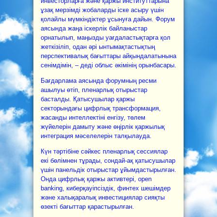
инвесторларға және қаржы институттарына
ұзақ мерзімді жобаларды іске асыру үшін
қолайлы мүмкіндіктер ұсынуға дайын. Форум
аясында жаңа іскерлік байланыстар
орнатылып, маңызды уағдаластықтарға қол
жеткізіліп, одан әрі ынтымақтастықтың
перспективалық бағыттары айқындалатынына
сенімдімін, – деді облыс әкімінің орынбасары.
Бағдарлама аясында форумның ресми
ашылуы өтіп, пленарлық отырыстар
басталды. Қатысушылар қаржы
секторындағы цифрлық трансформация,
жасанды интеллектіні енгізу, төлем
жүйелерін дамыту және өңірлік қаржылық
интеграция мәселелерін талқылауда.
Күн тәртібіне сәйкес пленарлық сессиялар
екі бөлімнен тұрады, сондай-ақ қатысушылар
үшін панельдік отырыстар ұйымдастырылған.
Онда цифрлық қаржы активтері, open
banking, киберқауіпсіздік, финтех шешімдер
және халықаралық инвестициялар сияқты
өзекті бағыттар қарастырылған.