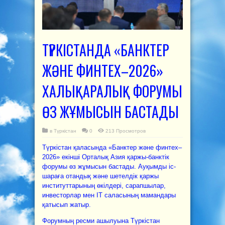
ТҮРКІСТАНДА «БАНКТЕР
ЖӘНЕ ФИНТЕХ–2026»
ХАЛЫҚАРАЛЫҚ ФОРУМЫ
ӨЗ ЖҰМЫСЫН БАСТАДЫ
в
Түркістан
0
213 Просмотров
Түркістан қаласында «Банктер және финтех–
2026» екінші Орталық Азия қаржы-банктік
форумы өз жұмысын бастады. Ауқымды іс-
шараға отандық және шетелдік қаржы
институттарының өкілдері, сарапшылар,
инвесторлар мен IT саласының мамандары
қатысып жатыр.
Форумның ресми ашылуына Түркістан