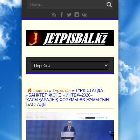
Главная
»
Түркістан
»
ТҮРКІСТАНДА
«БАНКТЕР ЖӘНЕ ФИНТЕХ–2026»
ХАЛЫҚАРАЛЫҚ ФОРУМЫ ӨЗ ЖҰМЫСЫН
БАСТАДЫ