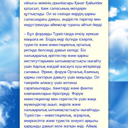
облысы әкімінің орынбасары Қанат Қайыпбек
қатысып, банк саласының өкілдерін
құттықтады. Ол өз сөзінде өңірдің қаржы
саласындағы дамуы, өндірістік парктер мен
индустриалды аймақтар туралы айтып берді.
– Бұл форумды Түркістанда өткізу ерекше
маңызға ие. Біздің өңір бүгінде іскерлік,
туристік және инвестициялық орталық
ретінде белсенді дамып келеді. Біз
халықаралық әріптестер және қаржы
институттарымен ынтымақтастықты нығайту
үшін барлық жағдай жасауға күш-жігерімізді
саламыз. Әрине, форум Орталық Азияның
қаржы секторын дамыту үшін маңызды. Ол
тәжірибе алмасу үшін жетекші
сарапшыларды, банктерді және финтех
компанияларын біріктіреді. Форум
инвестициялар мен серіктестік үшін жаңа
мүмкіндіктер ашып, өңірлік және
халықаралық ынтымақтастықты нығайтады.
Түркістан – инвестициялық, аграрлық,
өнеркәсіптік және туристік әлеуеті арқылы
қарқынды дамып келе жатқан өңір. Аймақ