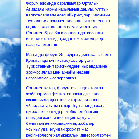
Форум аясында сарапшылар Орталық
Азиядағы қаржы нарығының дамуы, ұлттық
валюталардағы есеп айырысулар, блокчейн
технологиялары мен жасанды интеллектінің
ықпалы жөнінде пікір алмасып жатыр.
Сонымен бірге банк саласында жасанды
интеллекті тиімді қолдану мәселелері де
назарға алынған.
Маңызды форум 25 сәуірге дейін жалғасады.
Қорытынды күні қатысушылар үшін
Түркістанның тарихи-мәдени нысандарына
экскурсиялар мен арнайы мәдени
бағдарлама жоспарланған.
Сонымен қатар, форум аясында стартап
жобалар мен финтех саласындағы жас
компаниялардың таныстырылым алаңы
ұйымдастырылып отыр. Бұл алаңда жаңа
цифрлық шешімдер, мобильді банкинг
өнімдері және инвестиция тартуға
бағытталған инновациялық жобалар
ұсынылуда. Мұндай формат жас
кәсіпкерлерге халықаралық инвесторлармен