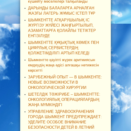
күшейту мәселелері талқыланды
ДАРЫНДЫ БАЛАЛАРҒА АРНАЛҒАН
ЖАЗҒЫ ЛАГЕРЬ ЖҰМЫС ІСТЕП ТҰР
ШЫМКЕНТТЕ АТҚАРУШЫЛЫҚ ІС
ЖҮРГІЗУ ЖҮЙЕСІ ЖАҢҒЫРТЫЛЫП,
АЗАМАТТАРҒА ҚОЛАЙЛЫ ТЕТІКТЕР
ЕНГІЗІЛУДЕ
ШЫМКЕНТТЕ ҚҰҚЫҚТЫҚ КӨМЕК ПЕН
ЦИФРЛЫҚ СЕРВИСТЕРДІҢ
ҚОЛЖЕТІМДІЛІГІ АРТЫП КЕЛЕДІ
Шымкентте қауіпті жүрек аритмиясын
емдеудің жаңа әдісі алғашқы нәтижесін
көрсетті
ЗАРУБЕЖНЫЙ ОПЫТ — В ШЫМКЕНТЕ:
НОВЫЕ ВОЗМОЖНОСТИ В
ОНКОЛОГИЧЕСКОЙ ХИРУРГИИ
ШЕТЕЛДІК ТӘЖІРИБЕ – ШЫМКЕНТТЕ:
ОНКОЛОГИЯЛЫҚ ОПЕРАЦИЯЛАРДЫҢ
ЖАҢА МҮМКІНДІГІ
УПРАВЛЕНИЕ ЗДРАВООХРАНЕНИЯ
ГОРОДА ШЫМКЕНТ ПРЕДУПРЕЖДАЕТ:
УДЕЛИТЕ ОСОБОЕ ВНИМАНИЕ
БЕЗОПАСНОСТИ ДЕТЕЙ В ЛЕТНИЙ