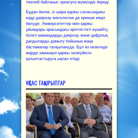
тікелей байланыс орнатуға мүмкіндік береді.
Бұдан бөлек, іс-шара қаржы саласындағы
кадр даярлау мәселесіне де ерекше көңіл
бөлуде. Университеттер мен қаржы
ұйымдары арасындағы әріптестікті күшейту,
білікті мамандарды даярлау және цифрлық
дағдыларды дамыту бойынша жаңа
бастамалар талқылануда. Бұл өз кезегінде
өңірде заманауи қаржы экожүйесін
қалыптастыруға ықпал етеді.
ҰҚСАС ТАҚЫРЫПТАР