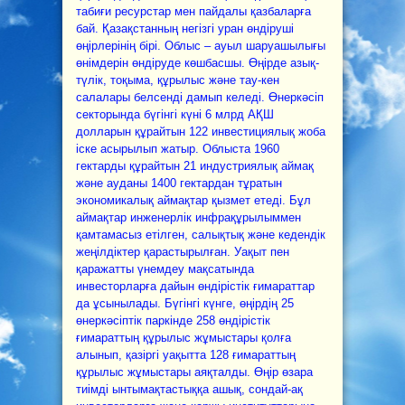
табиғи ресурстар мен пайдалы қазбаларға
бай. Қазақстанның негізгі уран өндіруші
өңірлерінің бірі. Облыс – ауыл шаруашылығы
өнімдерін өндіруде көшбасшы. Өңірде азық-
түлік, тоқыма, құрылыс және тау-кен
салалары белсенді дамып келеді. Өнеркәсіп
секторында бүгінгі күні 6 млрд АҚШ
долларын құрайтын 122 инвестициялық жоба
іске асырылып жатыр. Облыста 1960
гектарды құрайтын 21 индустриялық аймақ
және ауданы 1400 гектардан тұратын
экономикалық аймақтар қызмет етеді. Бұл
аймақтар инженерлік инфрақұрылыммен
қамтамасыз етілген, салықтық және кедендік
жеңілдіктер қарастырылған. Уақыт пен
қаражатты үнемдеу мақсатында
инвесторларға дайын өндірістік ғимараттар
да ұсынылады. Бүгінгі күнге, өңірдің 25
өнеркәсіптік паркінде 258 өндірістік
ғимараттың құрылыс жұмыстары қолға
алынып, қазіргі уақытта 128 ғимараттың
құрылыс жұмыстары аяқталды. Өңір өзара
тиімді ынтымақтастыққа ашық, сондай-ақ