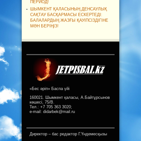
ПЕРИОД!
ШЫМКЕНТ ҚАЛАСЫНЫҢ ДЕНСАУЛЫҚ
САҚТАУ БАСҚАРМАСЫ ЕСКЕРТЕДІ:
БАЛАЛАРДЫҢ ЖАЗҒЫ ҚАУІПСІЗДІГІНЕ
МӘН БЕРІҢІЗ!
«Бес әріп» Баспа үйі
160021. Шымкент қаласы, А.Байтұрсынов
көшесі, 75/В.
Тел.: +7 705 363 3020;
e-mail: didarbek@mail.ru
Директор – бас редактор Г.Үндемесқызы