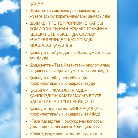
ҚАДАМ
Шымкентте әкімшілік рақымшылықты
жүзеге асыру қорытындылары шығарылды
ШЫМКЕНТТЕ ТЕРРОРИЗМГЕ ҚАРСЫ
КОМИССИЯСЫНЫҢ ЖҰМЫС ТОБЫНЫҢ
КЕЗЕКТІ ОТЫРЫСЫНДА САЙЛАУ
УЧАСКЕЛЕРІНДЕГІ ҚАУІПСІЗДІК
МӘСЕЛЕСІ ҚАРАЛДЫ
Қазығұртта «Ауладағы қабылдау» акциясы
өткізілуде
Шымкентте «Таза Қазақстан» экологиялық
акциясы аясындағы жұмыстар жалғасуда
Қазығұртта «Қауіпсіз үй» жедел
профилактикалық іс-шарасы өтуде
ҚАЗЫҒҰРТ: ЖАСӨСПІРІМДЕР
ҚАУІПСІЗДІГІН ҚАМТАМАСЫЗ ЕТУГЕ
БАҒЫТТАЛҒАН ТҮНГІ РЕЙД ӨТТІ
Қазығұрт ауданында «КИБЕРҚАЛҚАН»
профилактикалық іс-шарасы өткізілді
«Таза Қазақстан»: обсуждены вопросы
усиления экологической дисциплины
«Таза Қазақстан»: экологиялық тәртіпті