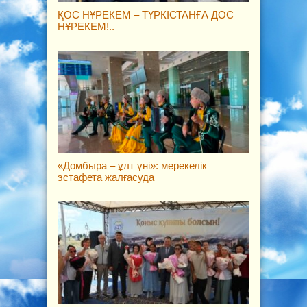
ҚОС НҰРЕКЕМ – ТҮРКІСТАНҒА ДОС
НҰРЕКЕМ!..
«Домбыра – ұлт үні»: мерекелік
эстафета жалғасуда