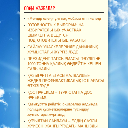
СОҢҒЫ ЖАЗБАЛАР
«Мөлдір өлең» ұлттық жобасы өтіп келеді
ГОТОВНОСТЬ К ВЫБОРАМ: НА
ИЗБИРАТЕЛЬНЫХ УЧАСТКАХ
ШЫМКЕНТА ВЕДУТСЯ
ПОДГОТОВИТЕЛЬНЫЕ РАБОТЫ
САЙЛАУ УЧАСКЕЛЕРІНДЕ ДАЙЫНДЫҚ
ЖҰМЫСТАРЫ ЖҮРГІЗІЛУДЕ
ПРЕЗИДЕНТ ТАПСЫРМАСЫ: ТӘУЛІГІНЕ
1000 ТОННА ҚАЛДЫҚ ӨҢДЕЙТІН КЕШЕН
САЛЫНАДЫ
ҚАЗЫҒҰРТТА «ТАСЫМАЛДАУШЫ»
ЖЕДЕЛ-ПРОФИЛАКТИКАЛЫҚ ІС-ШАРАСЫ
ӨТКІЗІЛУДЕ
ҚОС НҰРЕКЕМ – ТҮРКІСТАНҒА ДОС
НҰРЕКЕМ!..
Қазығұртта рейдтік іс-шаралар алдында
полиция қызметкерлеріне түсіндіру
жұмыстары жүргізілді
ҚҰРЫЛТАЙ САЙЛАУЫ – ЕЛДІҢ САЯСИ
ЖҮЙЕСІН ЖАҢҒЫРТУДАҒЫ МАҢЫЗДЫ