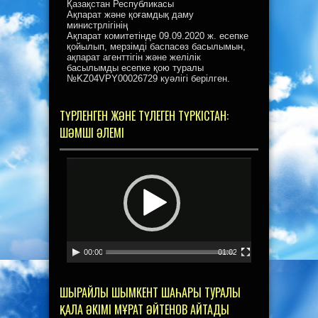
Қазақстан Республикасы
Ақпарат және қоғамдық даму
министрлігінің
Ақпарат комитетінде 09.09.2020 ж. есепке
қойылып, мерзімді баспасөз басылымын,
ақпарат агенттігін және желілік
басылымды есепке қою туралы
№KZ04VPY00026729 куәлігі берілген.
ТҮРЛЕНГЕН ЖӘНЕ ТҮЛЕГЕН ТҮРКІСТАН:
ШӘМШІ ӘЛЕМІ
Видеоплеер
00:00
01:02
ШЫРАЙЛЫ ШЫМКЕНТ ШАҺАРЫ ТУРАЛЫ
ҚАЛА ӘКІМІ МҰРАТ ӘЙТЕНОВ АЙТАДЫ