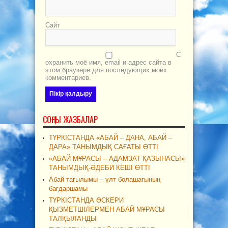
Сайт
С
охранить моё имя, email и адрес сайта в
этом браузере для последующих моих
комментариев.
СОҢҒЫ ЖАЗБАЛАР
ТҮРКІСТАНДА «АБАЙ – ДАНА, АБАЙ –
ДАРА» ТАНЫМДЫҚ САҒАТЫ ӨТТІ
«АБАЙ МҰРАСЫ – АДАМЗАТ ҚАЗЫНАСЫ»
ТАНЫМДЫҚ-ӘДЕБИ КЕШІ ӨТТІ
Абай тағылымы – ұлт болашағының
бағдаршамы
ТҮРКІСТАНДА ӘСКЕРИ
ҚЫЗМЕТШІЛЕРМЕН АБАЙ МҰРАСЫ
ТАЛҚЫЛАНДЫ