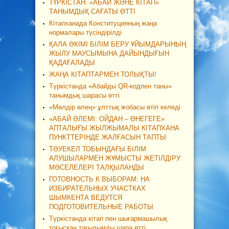
ТҮРКІСТАН: «АБАЙ ЖӘНЕ КІТАП»
ТАНЫМДЫҚ САҒАТЫ ӨТТІ
Кітапханада Конституцияның жаңа
нормалары түсіндірілді
ҚАЛА ӘКІМІ БІЛІМ БЕРУ ҰЙЫМДАРЫНЫҢ
ЖЫЛУ МАУСЫМЫНА ДАЙЫНДЫҒЫН
ҚАДАҒАЛАДЫ
ЖАҢА КІТАПТАРМЕН ТОЛЫҚТЫ!
Түркістанда «Абайды QR-кодпен таны»
танымдық шарасы өтті
«Мөлдір өлең» ұлттық жобасы өтіп келеді
«АБАЙ ӘЛЕМІ: ОЙДАН – ӨНЕГЕГЕ»
АПТАЛЫҒЫ ЖЫЛЖЫМАЛЫ КІТАПХАНА
ПУНКТТЕРІНДЕ ЖАЛҒАСЫН ТАПТЫ
ТӘУЕКЕЛ ТОБЫНДАҒЫ БІЛІМ
АЛУШЫЛАРМЕН ЖҰМЫСТЫ ЖЕТІЛДІРУ
МӘСЕЛЕЛЕРІ ТАЛҚЫЛАНДЫ
ГОТОВНОСТЬ К ВЫБОРАМ: НА
ИЗБИРАТЕЛЬНЫХ УЧАСТКАХ
ШЫМКЕНТА ВЕДУТСЯ
ПОДГОТОВИТЕЛЬНЫЕ РАБОТЫ
Түркістанда кітап пен шығармашылық
тоғысқан тағылымды шара өтті