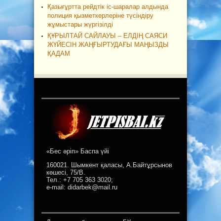
Қазығұртта рейдтік іс-шаралар алдында
полиция қызметкерлеріне түсіндіру
жұмыстары жүргізілді
ҚҰРЫЛТАЙ САЙЛАУЫ – ЕЛДІҢ САЯСИ
ЖҮЙЕСІН ЖАҢҒЫРТУДАҒЫ МАҢЫЗДЫ
ҚАДАМ
«Бес әріп» Баспа үйі
160021. Шымкент қаласы, А.Байтұрсынов
көшесі, 75/В.
Тел.: +7 705 363 3020;
e-mail: didarbek@mail.ru