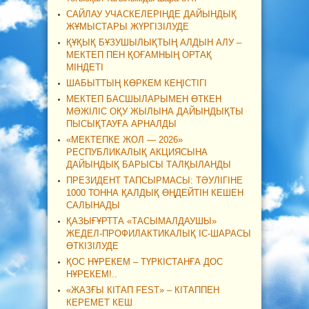
САЙЛАУ УЧАСКЕЛЕРІНДЕ ДАЙЫНДЫҚ
ЖҰМЫСТАРЫ ЖҮРГІЗІЛУДЕ
ҚҰҚЫҚ БҰЗУШЫЛЫҚТЫҢ АЛДЫН АЛУ –
МЕКТЕП ПЕН ҚОҒАМНЫҢ ОРТАҚ
МІНДЕТІ
ШАБЫТТЫҢ КӨРКЕМ КЕҢІСТІГІ
МЕКТЕП БАСШЫЛАРЫМЕН ӨТКЕН
МӘЖІЛІС ОҚУ ЖЫЛЫНА ДАЙЫНДЫҚТЫ
ПЫСЫҚТАУҒА АРНАЛДЫ
«МЕКТЕПКЕ ЖОЛ — 2026»
РЕСПУБЛИКАЛЫҚ АКЦИЯСЫНА
ДАЙЫНДЫҚ БАРЫСЫ ТАЛҚЫЛАНДЫ
ПРЕЗИДЕНТ ТАПСЫРМАСЫ: ТӘУЛІГІНЕ
1000 ТОННА ҚАЛДЫҚ ӨҢДЕЙТІН КЕШЕН
САЛЫНАДЫ
ҚАЗЫҒҰРТТА «ТАСЫМАЛДАУШЫ»
ЖЕДЕЛ-ПРОФИЛАКТИКАЛЫҚ ІС-ШАРАСЫ
ӨТКІЗІЛУДЕ
ҚОС НҰРЕКЕМ – ТҮРКІСТАНҒА ДОС
НҰРЕКЕМ!..
«ЖАЗҒЫ КІТАП FEST» – КІТАППЕН
КЕРЕМЕТ КЕШ