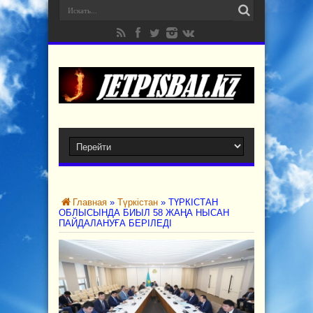
Главная
»
Түркістан
»
ТҮРКІСТАН
ОБЛЫСЫНДА БИЫЛ 58 ЖАҢА НЫСАН
ПАЙДАЛАНУҒА БЕРІЛЕДІ