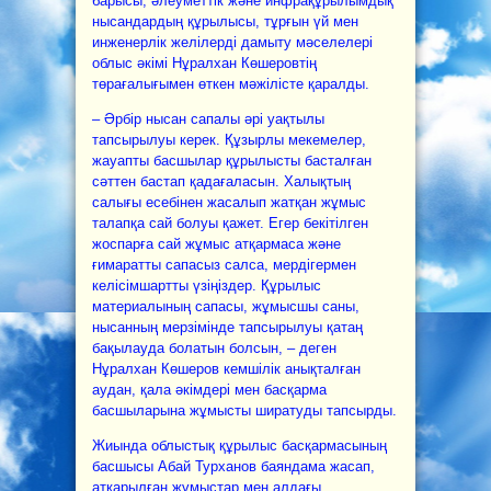
барысы, әлеуметтік және инфрақұрылымдық
нысандардың құрылысы, тұрғын үй мен
инженерлік желілерді дамыту мәселелері
облыс әкімі Нұралхан Көшеровтің
төрағалығымен өткен мәжілісте қаралды.
– Әрбір нысан сапалы әрі уақтылы
тапсырылуы керек. Құзырлы мекемелер,
жауапты басшылар құрылысты басталған
сәттен бастап қадағаласын. Халықтың
салығы есебінен жасалып жатқан жұмыс
талапқа сай болуы қажет. Егер бекітілген
жоспарға сай жұмыс атқармаса және
ғимаратты сапасыз салса, мердігермен
келісімшартты үзіңіздер. Құрылыс
материалының сапасы, жұмысшы саны,
нысанның мерзімінде тапсырылуы қатаң
бақылауда болатын болсын, – деген
Нұралхан Көшеров кемшілік анықталған
аудан, қала әкімдері мен басқарма
басшыларына жұмысты ширатуды тапсырды.
Жиында облыстық құрылыс басқармасының
басшысы Абай Турханов баяндама жасап,
атқарылған жұмыстар мен алдағы