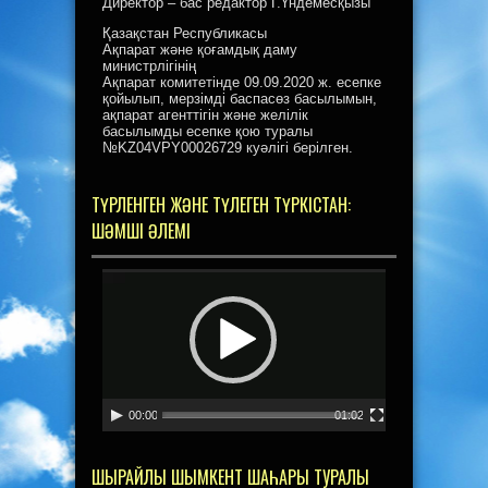
Директор – бас редактор Г.Үндемесқызы
Қазақстан Республикасы
Ақпарат және қоғамдық даму
министрлігінің
Ақпарат комитетінде 09.09.2020 ж. есепке
қойылып, мерзімді баспасөз басылымын,
ақпарат агенттігін және желілік
басылымды есепке қою туралы
№KZ04VPY00026729 куәлігі берілген.
ТҮРЛЕНГЕН ЖӘНЕ ТҮЛЕГЕН ТҮРКІСТАН:
ШӘМШІ ӘЛЕМІ
Видеоплеер
00:00
01:02
ШЫРАЙЛЫ ШЫМКЕНТ ШАҺАРЫ ТУРАЛЫ