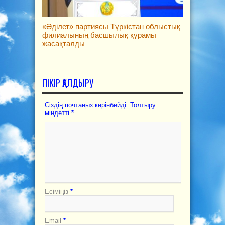
«Әділет» партиясы Түркістан облыстық
филиалының басшылық құрамы
жасақталды
ПІКІР ҚАЛДЫРУ
Сіздің почтаңыз көрінбейді. Толтыру
міндетті
*
Есіміңіз
*
Email
*