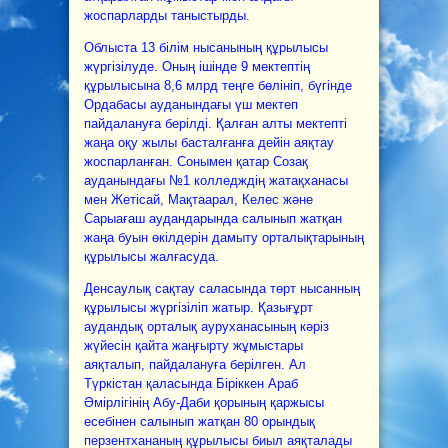
жоспарларды таныстырды.
Облыста 13 білім нысанының құрылысы
жүргізілуде. Оның ішінде 9 мектептің
құрылысына 8,6 млрд теңге бөлініп, бүгінде
Ордабасы ауданындағы үш мектеп
пайдалануға берілді. Қалған алты мектепті
жаңа оқу жылы басталғанға дейін аяқтау
жоспарланған. Сонымен қатар Созақ
ауданындағы №1 колледждің жатақханасы
мен Жетісай, Мақтаарал, Келес және
Сарыағаш аудандарында салынып жатқан
жаңа буын өкілдерін дамыту орталықтарының
құрылысы жалғасуда.
Денсаулық сақтау саласында төрт нысанның
құрылысы жүргізіліп жатыр. Қазығұрт
аудандық орталық ауруханасының кәріз
жүйесін қайта жаңғырту жұмыстары
аяқталып, пайдалануға берілген. Ал
Түркістан қаласында Біріккен Араб
Әмірлігінің Абу-Даби қорының қаржысы
есебінен салынып жатқан 80 орындық
перзентхананың құрылысы биыл аяқталады