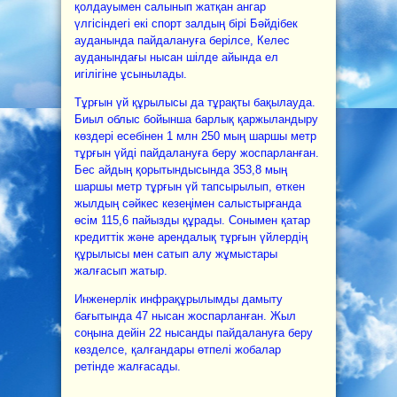
қолдауымен салынып жатқан ангар
үлгісіндегі екі спорт залдың бірі Бәйдібек
ауданында пайдалануға берілсе, Келес
ауданындағы нысан шілде айында ел
игілігіне ұсынылады.
Тұрғын үй құрылысы да тұрақты бақылауда.
Биыл облыс бойынша барлық қаржыландыру
көздері есебінен 1 млн 250 мың шаршы метр
тұрғын үйді пайдалануға беру жоспарланған.
Бес айдың қорытындысында 353,8 мың
шаршы метр тұрғын үй тапсырылып, өткен
жылдың сәйкес кезеңімен салыстырғанда
өсім 115,6 пайызды құрады. Сонымен қатар
кредиттік және арендалық тұрғын үйлердің
құрылысы мен сатып алу жұмыстары
жалғасып жатыр.
Инженерлік инфрақұрылымды дамыту
бағытында 47 нысан жоспарланған. Жыл
соңына дейін 22 нысанды пайдалануға беру
көзделсе, қалғандары өтпелі жобалар
ретінде жалғасады.