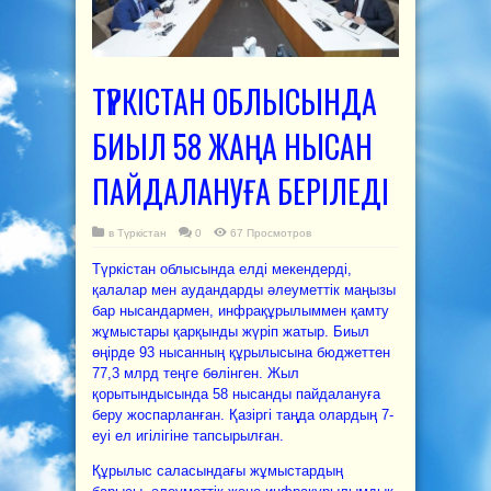
ТҮРКІСТАН ОБЛЫСЫНДА
БИЫЛ 58 ЖАҢА НЫСАН
ПАЙДАЛАНУҒА БЕРІЛЕДІ
в
Түркістан
0
67 Просмотров
Түркістан облысында елді мекендерді,
қалалар мен аудандарды әлеуметтік маңызы
бар нысандармен, инфрақұрылыммен қамту
жұмыстары қарқынды жүріп жатыр. Биыл
өңірде 93 нысанның құрылысына бюджеттен
77,3 млрд теңге бөлінген. Жыл
қорытындысында 58 нысанды пайдалануға
беру жоспарланған. Қазіргі таңда олардың 7-
еуі ел игілігіне тапсырылған.
Құрылыс саласындағы жұмыстардың