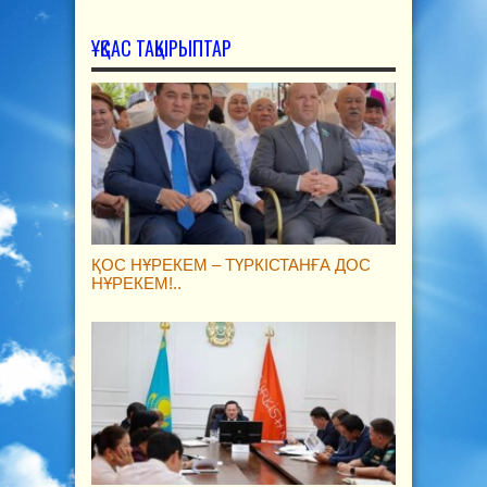
ҰҚСАС ТАҚЫРЫПТАР
ҚОС НҰРЕКЕМ – ТҮРКІСТАНҒА ДОС
НҰРЕКЕМ!..