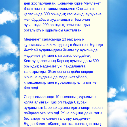
деп жоспарланған. Сонымен бірге Мемлекет
басшысының тапсырмасымен Сарыағаш
қаласында 300 орындық көпбейінді аурухана
мен Ордабасы ауданындағы Темірлан
ауылында 200 орындық перинаталдық
орталықтың құрылысы басталған.
Мәдениет саласында 13 нысанның
құрылысына 5,5 млрд теңге бөлінген. Бүгінде
Жетісай ауданындағы Жылы су ауылында
мәдениет үйі мен кітапхана, сондай-ақ
Кентау қаласының Қарнақ ауылындағы 300
орындық мәдениет үйі пайдалануға
тапсырылды. Жыл соңына дейін өңірдің
бірнеше ауданында мәдениет үйлері,
кітапханалар мен мұражайлар ел игілігіне
беріледі.
Спорт саласында 10 нысанның құрылысы
қолға алынған. Қазіргі таңда Сауран
ауданының Шорнақ ауылындағы спорт кешені
пайдалануға берілді. Жыл соңына дейін тағы
бес спорт нысанын тапсыру көзделген.
Бұдан бөлек, «Қазақстан халқына» қорының