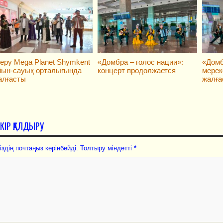
еру Mega Planet Shymkent
«Домбра – голос нации»:
«Домб
йын-сауық орталығында
концерт продолжается
мерек
алғасты
жалға
ІКІР ҚАЛДЫРУ
іздің почтаңыз көрінбейді. Толтыру міндетті
*