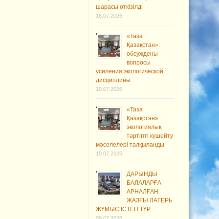
шарасы өткізілді
16.07.2026
«Таза
Қазақстан»:
обсуждены
вопросы
усиления экологической
дисциплины
10.07.2026
«Таза
Қазақстан»:
экологиялық
тәртіпті күшейту
мәселелері талқыланды
10.07.2026
ДАРЫНДЫ
БАЛАЛАРҒА
АРНАЛҒАН
ЖАЗҒЫ ЛАГЕРЬ
ЖҰМЫС ІСТЕП ТҰР
09.07.2026