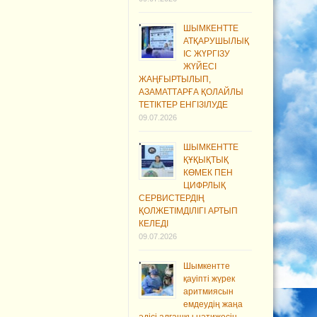
ШЫМКЕНТТЕ
АТҚАРУШЫЛЫҚ
ІС ЖҮРГІЗУ
ЖҮЙЕСІ
ЖАҢҒЫРТЫЛЫП,
АЗАМАТТАРҒА ҚОЛАЙЛЫ
ТЕТІКТЕР ЕНГІЗІЛУДЕ
09.07.2026
ШЫМКЕНТТЕ
ҚҰҚЫҚТЫҚ
КӨМЕК ПЕН
ЦИФРЛЫҚ
СЕРВИСТЕРДІҢ
ҚОЛЖЕТІМДІЛІГІ АРТЫП
КЕЛЕДІ
09.07.2026
Шымкентте
қауіпті жүрек
аритмиясын
емдеудің жаңа