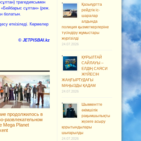
сұлтан) трагедиясымен
Қазығұртта
«Бейбарыс сұлтан» (реж.
рейдтік іс-
н болатын.
шаралар
алдында
есу өткізіледі. Көрмелер
полиция қызметкерлеріне
түсіндіру жұмыстары
жүргізілді
© JETPISBAI.kz
24.07.2026
ҚҰРЫЛТАЙ
САЙЛАУЫ –
ЕЛДІҢ САЯСИ
ЖҮЙЕСІН
ЖАҢҒЫРТУДАҒЫ
МАҢЫЗДЫ ҚАДАМ
24.07.2026
Шымкентте
әкімшілік
ие продолжилось в
рақымшылықты
во-развлекательном
жүзеге асыру
е Mega Planet
қорытындылары
ent
шығарылды
24.07.2026