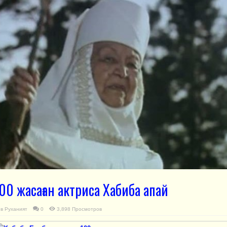
00 жасаған актриса Хабиба апай
в
Руханият
0
3,898 Просмотров