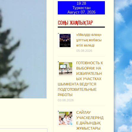
19:28
Туркестан
Август 07, 2026
СОҢҒЫ ЖАҢАЛЫҚТАР
«Мөлдір өлең»
ұлттық жобасы
өтіп келеді
05.08.2026
ГОТОВНОСТЬ К
ВЫБОРАМ: НА
ИЗБИРАТЕЛЬН
ЫХ УЧАСТКАХ
ШЫМКЕНТА ВЕДУТСЯ
ПОДГОТОВИТЕЛЬНЫЕ
РАБОТЫ
03.08.2026
САЙЛАУ
УЧАСКЕЛЕРІНД
Е ДАЙЫНДЫҚ
ЖҰМЫСТАРЫ