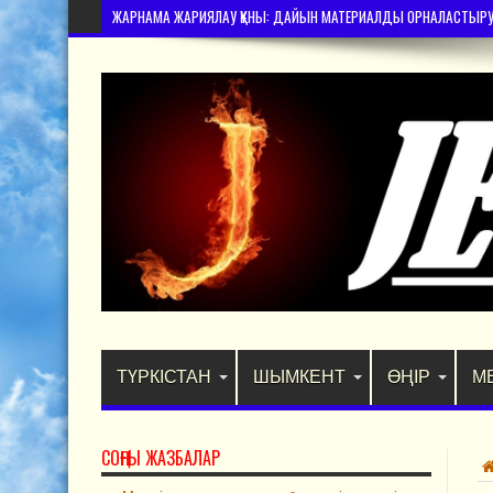
ЖАРНАМА ЖАРИЯЛАУ ҚҰНЫ: ДАЙЫН МАТЕРИАЛДЫ ОРНАЛАСТЫРУ – 
ТҮРКІСТАН
ШЫМКЕНТ
ӨҢІР
М
СОҢҒЫ ЖАЗБАЛАР