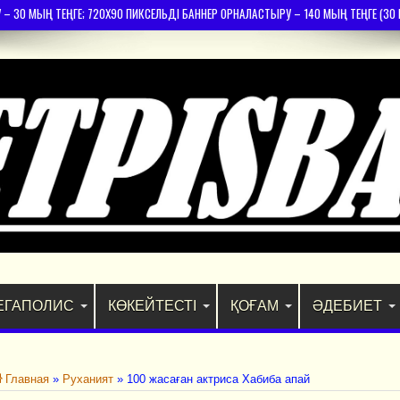
30 МЫҢ ТЕҢГЕ; 720Х90 ПИКСЕЛЬДІ БАННЕР ОРНАЛАСТЫРУ – 140 МЫҢ ТЕҢГЕ (30 К
ЕГАПОЛИС
КӨКЕЙТЕСТІ
ҚОҒАМ
ӘДЕБИЕТ
Главная
»
Руханият
»
100 жасаған актриса Хабиба апай