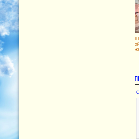
Ш
о
ж
П
С