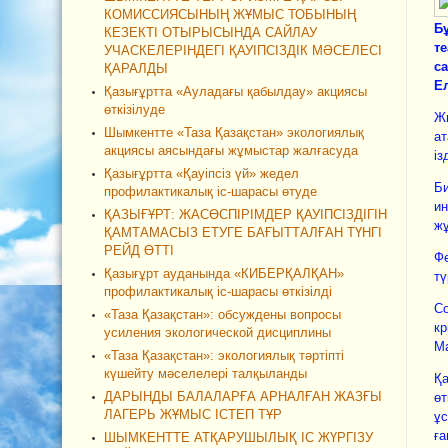
КОМИССИЯСЫНЫҢ ЖҰМЫС ТОБЫНЫҢ
Б
КЕЗЕКТІ ОТЫРЫСЫНДА САЙЛАУ
т
УЧАСКЕЛЕРІНДЕГІ ҚАУІПСІЗДІК МӘСЕЛЕСІ
са
ҚАРАЛДЫ
Е
Қазығұртта «Ауладағы қабылдау» акциясы
өткізілуде
Жы
Шымкентте «Таза Қазақстан» экологиялық
ат
акциясы аясындағы жұмыстар жалғасуда
із
Қазығұртта «Қауіпсіз үй» жедел
Би
профилактикалық іс-шарасы өтуде
ин
ҚАЗЫҒҰРТ: ЖАСӨСПІРІМДЕР ҚАУІПСІЗДІГІН
ж
ҚАМТАМАСЫЗ ЕТУГЕ БАҒЫТТАЛҒАН ТҮНГІ
РЕЙД ӨТТІ
Фе
Қазығұрт ауданында «КИБЕРҚАЛҚАН»
тү
профилактикалық іс-шарасы өткізілді
Со
«Таза Қазақстан»: обсуждены вопросы
кр
усиления экологической дисциплины
М
«Таза Қазақстан»: экологиялық тәртіпті
күшейту мәселелері талқыланды
Қа
ДАРЫНДЫ БАЛАЛАРҒА АРНАЛҒАН ЖАЗҒЫ
өт
ЛАГЕРЬ ЖҰМЫС ІСТЕП ТҰР
ұс
ға
ШЫМКЕНТТЕ АТҚАРУШЫЛЫҚ ІС ЖҮРГІЗУ