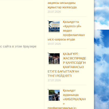
акциясы аясындағы
жұмыстар жалғасуда
20.07.2026
Қазығұртта
«Қауіпсіз үй»
жедел
профилактикал
ық іс-шарасы өтуде
19.07.2026
ес сайта в этом браузере
ҚАЗЫҒҰРТ:
ЖАСӨСПІРІМДЕ
Р ҚАУІПСІЗДІГІН
ҚАМТАМАСЫЗ
ЕТУГЕ БАҒЫТТАЛҒАН
ТҮНГІ РЕЙД ӨТТІ
17.07.2026
Қазығұрт
ауданында
«КИБЕРҚАЛҚАН
»
профилактикалық іс-