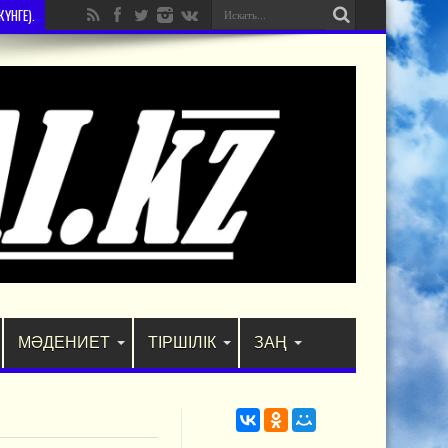
ҮНГЕ).
МӘДЕНИЕТ
ТІРШІЛІК
ЗАҢ