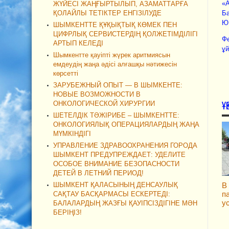
«A
ЖҮЙЕСІ ЖАҢҒЫРТЫЛЫП, АЗАМАТТАРҒА
Ба
ҚОЛАЙЛЫ ТЕТІКТЕР ЕНГІЗІЛУДЕ
Ю.
ШЫМКЕНТТЕ ҚҰҚЫҚТЫҚ КӨМЕК ПЕН
ЦИФРЛЫҚ СЕРВИСТЕРДІҢ ҚОЛЖЕТІМДІЛІГІ
Фе
АРТЫП КЕЛЕДІ
ұ
Шымкентте қауіпті жүрек аритмиясын
емдеудің жаңа әдісі алғашқы нәтижесін
көрсетті
ЗАРУБЕЖНЫЙ ОПЫТ — В ШЫМКЕНТЕ:
НОВЫЕ ВОЗМОЖНОСТИ В
Ұ
ОНКОЛОГИЧЕСКОЙ ХИРУРГИИ
ШЕТЕЛДІК ТӘЖІРИБЕ – ШЫМКЕНТТЕ:
ОНКОЛОГИЯЛЫҚ ОПЕРАЦИЯЛАРДЫҢ ЖАҢА
МҮМКІНДІГІ
УПРАВЛЕНИЕ ЗДРАВООХРАНЕНИЯ ГОРОДА
ШЫМКЕНТ ПРЕДУПРЕЖДАЕТ: УДЕЛИТЕ
ОСОБОЕ ВНИМАНИЕ БЕЗОПАСНОСТИ
ДЕТЕЙ В ЛЕТНИЙ ПЕРИОД!
ШЫМКЕНТ ҚАЛАСЫНЫҢ ДЕНСАУЛЫҚ
В
п
САҚТАУ БАСҚАРМАСЫ ЕСКЕРТЕДІ:
у
БАЛАЛАРДЫҢ ЖАЗҒЫ ҚАУІПСІЗДІГІНЕ МӘН
БЕРІҢІЗ!