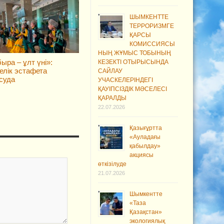
ШЫМКЕНТТЕ
ТЕРРОРИЗМГЕ
ҚАРСЫ
КОМИССИЯСЫ
НЫҢ ЖҰМЫС ТОБЫНЫҢ
ыра – ұлт үні»:
КЕЗЕКТІ ОТЫРЫСЫНДА
елік эстафета
САЙЛАУ
суда
УЧАСКЕЛЕРІНДЕГІ
ҚАУІПСІЗДІК МӘСЕЛЕСІ
ҚАРАЛДЫ
22.07.2026
Қазығұртта
«Ауладағы
қабылдау»
акциясы
өткізілуде
21.07.2026
Шымкентте
«Таза
Қазақстан»
экологиялық