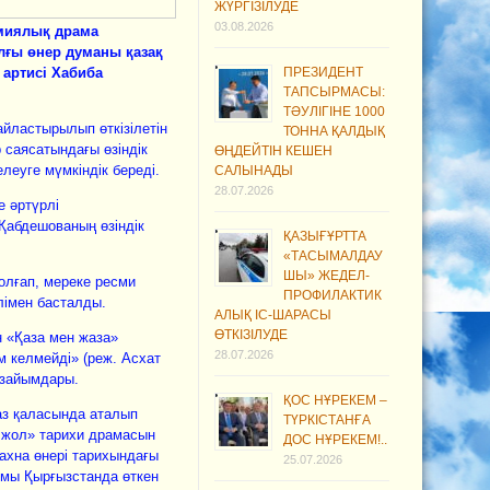
ЖҮРГІЗІЛУДЕ
03.08.2026
емиялық драма
ылғы өнер думаны қазақ
 артисі Хабиба
ПРЕЗИДЕНТ
ТАПСЫРМАСЫ:
ТӘУЛІГІНЕ 1000
йластырылып өткізілетін
ТОННА ҚАЛДЫҚ
 саясатындағы өзіндік
ӨҢДЕЙТІН КЕШЕН
елеуге мүмкіндік береді.
САЛЫНАДЫ
28.07.2026
 әртүрлі
Қабдешованың өзіндік
ҚАЗЫҒҰРТТА
«ТАСЫМАЛДАУ
ШЫ» ЖЕДЕЛ-
олғап, мереке ресми
ПРОФИЛАКТИК
лімен басталды.
АЛЫҚ ІС-ШАРАСЫ
ӨТКІЗІЛУДЕ
 «Қаза мен жаза»
28.07.2026
 келмейді» (реж. Асхат
өзайымдары.
ҚОС НҰРЕКЕМ –
аз қаласында аталып
ТҮРКІСТАНҒА
 жол» тарихи драмасын
ДОС НҰРЕКЕМ!..
ахна өнері тарихындағы
25.07.2026
ымы Қыр­ғызстанда өткен