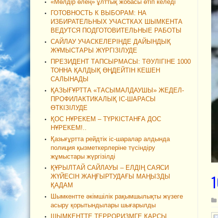
«Мөлдір өлең» ұлттық жобасы өтіп келеді
ГОТОВНОСТЬ К ВЫБОРАМ: НА
ИЗБИРАТЕЛЬНЫХ УЧАСТКАХ ШЫМКЕНТА
ВЕДУТСЯ ПОДГОТОВИТЕЛЬНЫЕ РАБОТЫ
САЙЛАУ УЧАСКЕЛЕРІНДЕ ДАЙЫНДЫҚ
ЖҰМЫСТАРЫ ЖҮРГІЗІЛУДЕ
ПРЕЗИДЕНТ ТАПСЫРМАСЫ: ТӘУЛІГІНЕ 1000
ТОННА ҚАЛДЫҚ ӨҢДЕЙТІН КЕШЕН
САЛЫНАДЫ
ҚАЗЫҒҰРТТА «ТАСЫМАЛДАУШЫ» ЖЕДЕЛ-
ПРОФИЛАКТИКАЛЫҚ ІС-ШАРАСЫ
ӨТКІЗІЛУДЕ
ҚОС НҰРЕКЕМ – ТҮРКІСТАНҒА ДОС
НҰРЕКЕМ!..
Қазығұртта рейдтік іс-шаралар алдында
полиция қызметкерлеріне түсіндіру
жұмыстары жүргізілді
ҚҰРЫЛТАЙ САЙЛАУЫ – ЕЛДІҢ САЯСИ
1
ЖҮЙЕСІН ЖАҢҒЫРТУДАҒЫ МАҢЫЗДЫ
ҚАДАМ
Шымкентте әкімшілік рақымшылықты жүзеге
асыру қорытындылары шығарылды
ШЫМКЕНТТЕ ТЕРРОРИЗМГЕ ҚАРСЫ