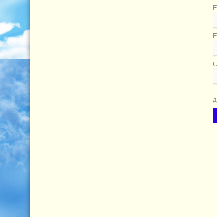
Е
E
С
д