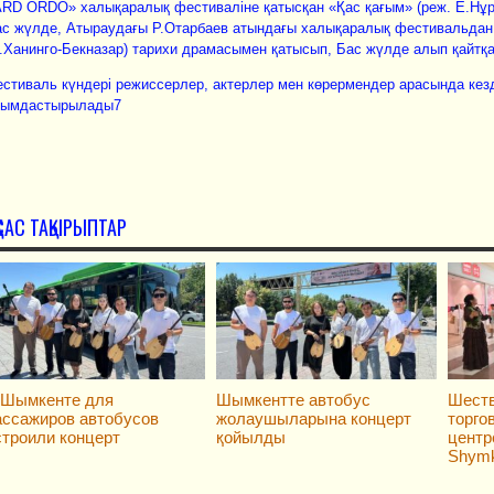
RD ORDO» халықаралық фестиваліне қатысқан «Қас қағым» (реж. Е.Нұр
с жүлде, Атыраудағы Р.Отарбаев атындағы халықаралық фестивальдан 
Ханинго-Бекназар) тарихи драмасымен қатысып, Бас жүлде алып қайтқа
стиваль күндері режиссерлер, актерлер мен көрермендер арасында кезд
йымдастырылады7
ҚСАС ТАҚЫРЫПТАР
 Шымкенте для
Шымкентте автобус
Шеств
ассажиров автобусов
жолаушыларына концерт
торго
строили концерт
қойылды
центр
Shymk