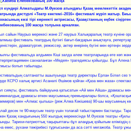
ұл күндері Алматыдағы М.Әуезов атындағы Қазақ мемлекеттік акад
еатрында дәстүрлі «Театр көктемі–2016» фестивалі жүріп жатыр. Би
хнасының көзі тірі көрнекті актрисасы, Қазақстанның еңбек сіңірген
лебекованың 100 жасқа толуына арналған.
л сайын Наурыз мерекесі және 27 наурыз Халықаралық театр күніне ора
алмыш фестиваль театрдың бүгінгі бағыт-бағдарын анықтауға, репертуар
деністерін, драматургия, режиссер, актер өнерінің бүгіні мен ертеңін зерд
ылғы фестивальда алдымен Кіші залда әлем театрларында өте көп және
терпретациямен сахналанған «Медея» трагедиясы қойылды. Бұл Алена 
ұмысы болып табылады.
стивальдың салтанатты ашылуын­да театр директоры Ерлан Біләл сөз т
рде КСРО халық артисі Асанәлі Әшімов қойған «Қаза мен жаза» спектак
л сияқты, фестиваль байқауына қатысатын «Ай мен Айша» драмасы мен
иминалдық драмасы өткен маусымның премьералары болса, «Қоштасқым
аемиров) мен «Алмас қылыш» (реж.Алма Кәкішева) 90-шы маусымның к
лай десек те 90-маусым театр үшін толағай табыстармен басталды. Тар
кен Қазақ хандығының 550 жылдық мерекесінде М.Әуезов театры «Қилы
ынды. Тарихи-патриоттық тақырыптағы бұл алаңдық қойылым еліміздің с
на емес, рухани тәжірибесі тұрғысынан да аса сәтті мегажоба. Театр ұж