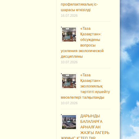
профилактикалық іс-
шарасы өткізілді
16.07.2026
«Таза
Қазақстан»:
обсуждены
вопросы
усиления экологической
дисциплины
10.07.2026
«Таза
Қазақстан»:
экологиялық
тәртіпті күшейту
мәселелері талқыланды
10.07.2026
ДАРЫНДЫ
БАЛАЛАРҒА
АРНАЛҒАН
ЖАЗҒЫ ЛАГЕРЬ
ЖҰМЫС ІСТЕП ТҰР