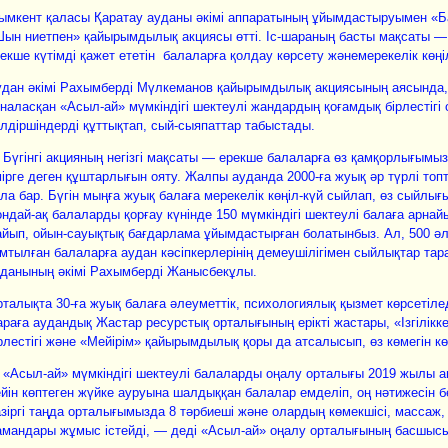
ымкент қаласы Қаратау ауданы әкімі аппаратының ұйымдастыруымен «
ын ниетпен» қайырымдылық акциясы өтті. Іс-шараның басты мақсаты —
екше күтімді қажет ететін балаларға қолдау көрсету жәнемерекелік көңі
дан әкімі Рахымберді Мүлкеманов қайырымдылық акциясының аясында,
наласқан «Асыл-ай» мүмкіндігі шектеулі жандардың қоғамдық бірлестігі
лдіршіндерді құттықтап, сый-сыяпаттар табыстады.
Бүгінгі акцияның негізгі мақсаты — ерекше балаларға өз қамқорлығымыз
ірге деген құштарлығын ояту. Жалпы ауданда 2000-ға жуық әр түрлі топт
ла бар. Бүгін мыңға жуық балаға мерекелік көңіл-күй сыйлап, өз сыйлы
ндай-ақ балаларды қорғау күнінде 150 мүмкіндігі шектеулі балаға арнай
йып, ойын-сауықтық бағдарлама ұйымдастырған болатынбыз. Ал, 500 әл
мтылған балаларға аудан кәсіпкерлерінің демеушілігімен сыйлықтар та
данының әкімі Рахымберді Жанысбекұлы.
талықта 30-ға жуық балаға әлеуметтік, психологиялық қызмет көрсетіледі.
раға аудандық Жастар ресурстық орталығының ерікті жастары, «Ізгілік
рлестігі және «Мейірім» қайырымдылық қоры да атсалысып, өз көмегін кө
«Асыл-ай» мүмкіндігі шектеулі балаларды оңалу орталығы 2019 жылы 
йін көптеген жүйке ауруына шалдыққан балалар емделіп, оң нәтижесін бе
зіргі таңда орталығымызда 8 тәрбиеші және олардың көмекшісі, массаж,
мандары жұмыс істейді, — деді «Асыл-ай» оңалу орталығының басшысы