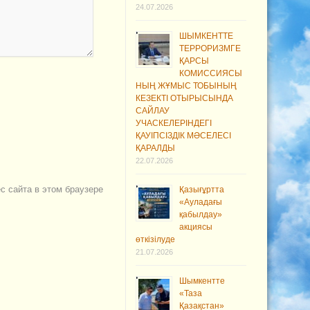
24.07.2026
ШЫМКЕНТТЕ
ТЕРРОРИЗМГЕ
ҚАРСЫ
КОМИССИЯСЫ
НЫҢ ЖҰМЫС ТОБЫНЫҢ
КЕЗЕКТІ ОТЫРЫСЫНДА
САЙЛАУ
УЧАСКЕЛЕРІНДЕГІ
ҚАУІПСІЗДІК МӘСЕЛЕСІ
ҚАРАЛДЫ
22.07.2026
ес сайта в этом браузере
Қазығұртта
«Ауладағы
қабылдау»
акциясы
өткізілуде
21.07.2026
Шымкентте
«Таза
Қазақстан»