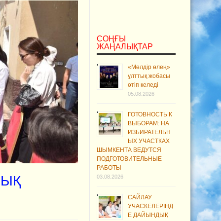
СОҢҒЫ
ЖАҢАЛЫҚТАР
«Мөлдір өлең»
ұлттық жобасы
өтіп келеді
05.08.2026
ГОТОВНОСТЬ К
ВЫБОРАМ: НА
ИЗБИРАТЕЛЬН
ЫХ УЧАСТКАХ
ШЫМКЕНТА ВЕДУТСЯ
ПОДГОТОВИТЕЛЬНЫЕ
РАБОТЫ
ЛЫҚ
03.08.2026
САЙЛАУ
УЧАСКЕЛЕРІНД
Е ДАЙЫНДЫҚ