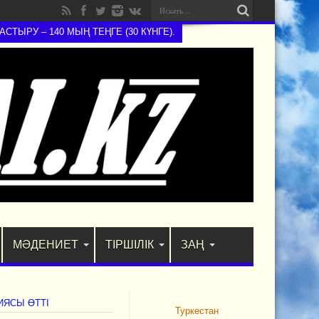
ЫРУ – 140 МЫҢ ТЕҢГЕ (30 КҮНГЕ).
МӘДЕНИЕТ
ТІРШІЛІК
ЗАҢ
ЯСЫ ӨТТІ
Туркестан