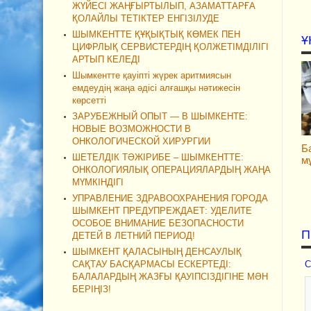
ЖҮЙЕСІ ЖАҢҒЫРТЫЛЫП, АЗАМАТТАРҒА
ҚОЛАЙЛЫ ТЕТІКТЕР ЕНГІЗІЛУДЕ
ШЫМКЕНТТЕ ҚҰҚЫҚТЫҚ КӨМЕК ПЕН
Ұ
ЦИФРЛЫҚ СЕРВИСТЕРДІҢ ҚОЛЖЕТІМДІЛІГІ
АРТЫП КЕЛЕДІ
Шымкентте қауіпті жүрек аритмиясын
емдеудің жаңа әдісі алғашқы нәтижесін
көрсетті
ЗАРУБЕЖНЫЙ ОПЫТ — В ШЫМКЕНТЕ:
НОВЫЕ ВОЗМОЖНОСТИ В
ОНКОЛОГИЧЕСКОЙ ХИРУРГИИ
Б
ШЕТЕЛДІК ТӘЖІРИБЕ – ШЫМКЕНТТЕ:
мұ
ОНКОЛОГИЯЛЫҚ ОПЕРАЦИЯЛАРДЫҢ ЖАҢА
МҮМКІНДІГІ
УПРАВЛЕНИЕ ЗДРАВООХРАНЕНИЯ ГОРОДА
ШЫМКЕНТ ПРЕДУПРЕЖДАЕТ: УДЕЛИТЕ
ОСОБОЕ ВНИМАНИЕ БЕЗОПАСНОСТИ
П
ДЕТЕЙ В ЛЕТНИЙ ПЕРИОД!
ШЫМКЕНТ ҚАЛАСЫНЫҢ ДЕНСАУЛЫҚ
САҚТАУ БАСҚАРМАСЫ ЕСКЕРТЕДІ:
С
БАЛАЛАРДЫҢ ЖАЗҒЫ ҚАУІПСІЗДІГІНЕ МӘН
БЕРІҢІЗ!