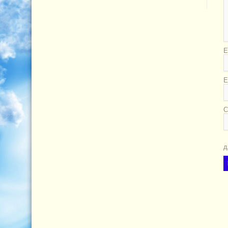
Е
E
С
д