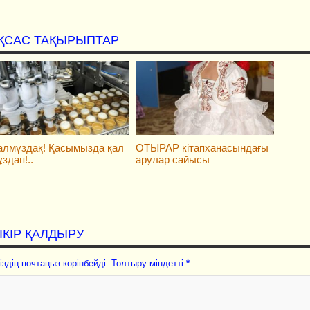
ҚСАС ТАҚЫРЫПТАР
алмұздақ! Қасымызда қал
ОТЫРАР кітапханасындағы
здап!..
арулар сайысы
ІКІР ҚАЛДЫРУ
іздің почтаңыз көрінбейді. Толтыру міндетті
*