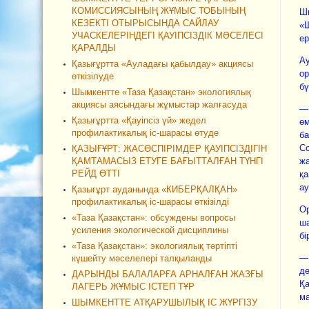
КОМИССИЯСЫНЫҢ ЖҰМЫС ТОБЫНЫҢ
Ш
КЕЗЕКТІ ОТЫРЫСЫНДА САЙЛАУ
«Ш
УЧАСКЕЛЕРІНДЕГІ ҚАУІПСІЗДІК МӘСЕЛЕСІ
ер
ҚАРАЛДЫ
Ау
Қазығұртта «Ауладағы қабылдау» акциясы
ор
өткізілуде
бү
Шымкентте «Таза Қазақстан» экологиялық
акциясы аясындағы жұмыстар жалғасуда
— 
Қазығұртта «Қауіпсіз үй» жедел
өм
профилактикалық іс-шарасы өтуде
ба
Со
ҚАЗЫҒҰРТ: ЖАСӨСПІРІМДЕР ҚАУІПСІЗДІГІН
ҚАМТАМАСЫЗ ЕТУГЕ БАҒЫТТАЛҒАН ТҮНГІ
жа
РЕЙД ӨТТІ
қа
ау
Қазығұрт ауданында «КИБЕРҚАЛҚАН»
профилактикалық іс-шарасы өткізілді
Ор
«Таза Қазақстан»: обсуждены вопросы
ша
усиления экологической дисциплины
бі
«Таза Қазақстан»: экологиялық тәртіпті
— 
күшейту мәселелері талқыланды
де
ДАРЫНДЫ БАЛАЛАРҒА АРНАЛҒАН ЖАЗҒЫ
Қа
ЛАГЕРЬ ЖҰМЫС ІСТЕП ТҰР
ма
ШЫМКЕНТТЕ АТҚАРУШЫЛЫҚ ІС ЖҮРГІЗУ