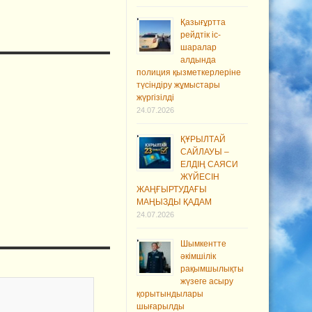
Қазығұртта
рейдтік іс-
шаралар
алдында
полиция қызметкерлеріне
түсіндіру жұмыстары
жүргізілді
24.07.2026
ҚҰРЫЛТАЙ
САЙЛАУЫ –
ЕЛДІҢ САЯСИ
ЖҮЙЕСІН
ЖАҢҒЫРТУДАҒЫ
МАҢЫЗДЫ ҚАДАМ
24.07.2026
Шымкентте
әкімшілік
рақымшылықты
жүзеге асыру
қорытындылары
шығарылды