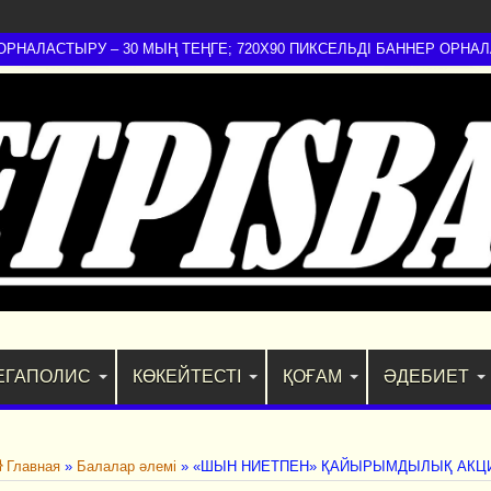
АЛАСТЫРУ – 30 МЫҢ ТЕҢГЕ; 720Х90 ПИКСЕЛЬДІ БАННЕР ОРНАЛАСТ
ЕГАПОЛИС
КӨКЕЙТЕСТІ
ҚОҒАМ
ӘДЕБИЕТ
Главная
»
Балалар әлемі
»
«ШЫН НИЕТПЕН» ҚАЙЫРЫМДЫЛЫҚ АКЦИ