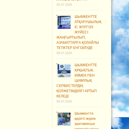
09.07.2026
ШЫМКЕНТТЕ
АТҚАРУШЫЛЫҚ
ІС ЖҮРГІЗУ
ЖҮЙЕСІ
ЖАҢҒЫРТЫЛЫП,
АЗАМАТТАРҒА ҚОЛАЙЛЫ
ТЕТІКТЕР ЕНГІЗІЛУДЕ
09.07.2026
ШЫМКЕНТТЕ
ҚҰҚЫҚТЫҚ
КӨМЕК ПЕН
ЦИФРЛЫҚ
СЕРВИСТЕРДІҢ
ҚОЛЖЕТІМДІЛІГІ АРТЫП
КЕЛЕДІ
09.07.2026
Шымкентте
қауіпті жүрек
аритмиясын