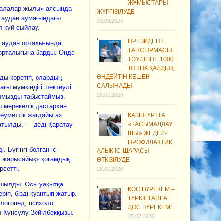
ЖҰМЫСТАРЫ
Балалар жылы» аясында
ЖҮРГІЗІЛУДЕ
 аудан аумағындағы
03.08.2026
л-күй сыйлау.
ПРЕЗИДЕНТ
 аудан орталығында
ТАПСЫРМАСЫ:
 орталығына барды. Онда
ТӘУЛІГІНЕ 1000
ТОННА ҚАЛДЫҚ
ӨҢДЕЙТІН КЕШЕН
ды көретіп, олардың
САЛЫНАДЫ
ағы мүмкіндігі шектеулі
28.07.2026
ғымызды табыстаймыз.
ы мерекелік дастархан
еуметтік жағдайы аз
ҚАЗЫҒҰРТТА
ратылды, — деді Қаратау
«ТАСЫМАЛДАУ
ШЫ» ЖЕДЕЛ-
ПРОФИЛАКТИК
 Бүгінгі болған іс-
АЛЫҚ ІС-ШАРАСЫ
ке жарысайық» қоғамдық
ӨТКІЗІЛУДЕ
рсетті.
28.07.2026
ашылды. Осы уақытқа
ҚОС НҰРЕКЕМ –
ріп, бізді қуантып жатыр.
ТҮРКІСТАНҒА
 логопед, психолог
ДОС НҰРЕКЕМ!..
 Күнсұлу Зейілбекқызы.
25.07.2026