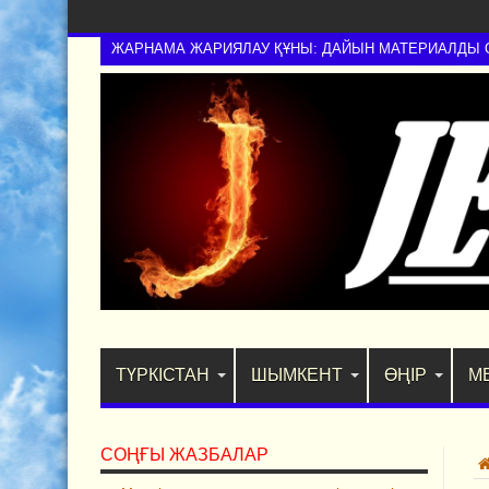
ЖАРНАМА ЖАРИЯЛАУ ҚҰНЫ: ДАЙЫН МАТЕРИАЛДЫ ОРН
ТҮРКІСТАН
ШЫМКЕНТ
ӨҢІР
М
СОҢҒЫ ЖАЗБАЛАР