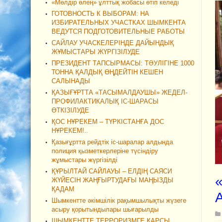
«Мөлдір өлең» ұлттық жобасы өтіп келеді
ГОТОВНОСТЬ К ВЫБОРАМ: НА
ИЗБИРАТЕЛЬНЫХ УЧАСТКАХ ШЫМКЕНТА
ВЕДУТСЯ ПОДГОТОВИТЕЛЬНЫЕ РАБОТЫ
САЙЛАУ УЧАСКЕЛЕРІНДЕ ДАЙЫНДЫҚ
ЖҰМЫСТАРЫ ЖҮРГІЗІЛУДЕ
ПРЕЗИДЕНТ ТАПСЫРМАСЫ: ТӘУЛІГІНЕ 1000
ТОННА ҚАЛДЫҚ ӨҢДЕЙТІН КЕШЕН
САЛЫНАДЫ
ҚАЗЫҒҰРТТА «ТАСЫМАЛДАУШЫ» ЖЕДЕЛ-
ПРОФИЛАКТИКАЛЫҚ ІС-ШАРАСЫ
ӨТКІЗІЛУДЕ
ҚОС НҰРЕКЕМ – ТҮРКІСТАНҒА ДОС
НҰРЕКЕМ!..
Қазығұртта рейдтік іс-шаралар алдында
полиция қызметкерлеріне түсіндіру
жұмыстары жүргізілді
ҚҰРЫЛТАЙ САЙЛАУЫ – ЕЛДІҢ САЯСИ
ЖҮЙЕСІН ЖАҢҒЫРТУДАҒЫ МАҢЫЗДЫ
ҚАДАМ
Шымкентте әкімшілік рақымшылықты жүзеге
асыру қорытындылары шығарылды
ШЫМКЕНТТЕ ТЕРРОРИЗМГЕ ҚАРСЫ