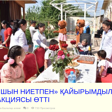
«ШЫН НИЕТПЕН» ҚАЙЫРЫМДЫ
АКЦИЯСЫ ӨТТІ
в
Балалар әлемі
0
733 Просмотров