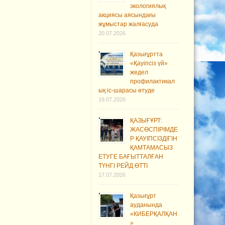
экологиялық
акциясы аясындағы
жұмыстар жалғасуда
20.07.2026
Қазығұртта
«Қауіпсіз үй»
жедел
профилактикал
ық іс-шарасы өтуде
19.07.2026
ҚАЗЫҒҰРТ:
ЖАСӨСПІРІМДЕ
Р ҚАУІПСІЗДІГІН
ҚАМТАМАСЫЗ
ЕТУГЕ БАҒЫТТАЛҒАН
ТҮНГІ РЕЙД ӨТТІ
17.07.2026
Қазығұрт
ауданында
«КИБЕРҚАЛҚАН
»